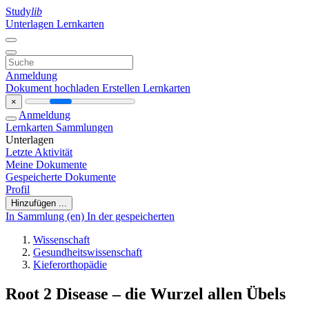
Study
lib
Unterlagen
Lernkarten
Anmeldung
Dokument hochladen
Erstellen Lernkarten
×
Anmeldung
Lernkarten
Sammlungen
Unterlagen
Letzte Aktivität
Meine Dokumente
Gespeicherte Dokumente
Profil
Hinzufügen ...
In Sammlung (en)
In der gespeicherten
Wissenschaft
Gesundheitswissenschaft
Kieferorthopädie
Root 2 Disease – die Wurzel allen Übels