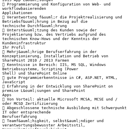
 Programmierung und Konfiguration von Web- und
workflowbasierenden
Applikationen
 Verantwortung f&uuml;r die Projektrealisierung und
Betriebsf&uuml;hrung in Bezug auf die
technische Durchf&uuml;hrung
 Unterst&uuml;tzung des Kunden sowie der
Projektierung bzw. des Vertriebs aufgrund des
technischen Know-Hows und der Kenntnis der
Kundeninfrastruktur
Ihr Profil
 Mehrj&auml;hrige Berufserfahrung in der
Konzeptionierung, Installation und Betrieb von
SharePoint 2010 / 2013 Farmen
 Kenntnisse in Bereich: IIS, MS SQL, Windows
Betriebssysteme, Scripting (Power
Shell) und SharePoint Online
 gute Programmierkenntnisse in C#, ASP.NET, HTML,
JavaScript
 Erfahrung in der Entwicklung von SharePoint on
premise L&ouml;sungen und SharePoint
Apps
 Von Vorteil: aktuelle Microsoft MCSA, MCSE und /
oder MCSD Zertifizierung
 Abgeschlossene technische Ausbildung mit Schwerpunkt
IT oder entsprechende
Berufserfahrung
 Teamf&auml;higkeit, selbst&auml;ndiger und
verantwortungsbewusster Arbeitsstil,