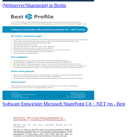
(Webserver/Sharepoint) in Berlin
Software Entwickler Microsoft SharePoint C# / .NET (m - Best