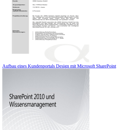
Aufbau eines Kundenportals Design mit Microsoft SharePoint