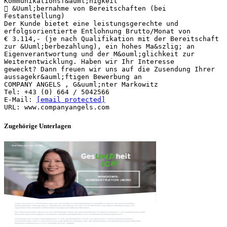
Kommunikationsf&auml;higkeit
 &Uuml;bernahme von Bereitschaften (bei
Festanstellung)
Der Kunde bietet eine leistungsgerechte und
erfolgsorientierte Entlohnung Brutto/Monat von
€ 3.114,- (je nach Qualifikation mit der Bereitschaft
zur &Uuml;berbezahlung), ein hohes Ma&szlig; an
Eigenverantwortung und der M&ouml;glichkeit zur
Weiterentwicklung. Haben wir Ihr Interesse
geweckt? Dann freuen wir uns auf die Zusendung Ihrer
aussagekr&auml;ftigen Bewerbung an
COMPANY ANGELS , G&uuml;nter Markowitz
Tel: +43 (0) 664 / 5042566
E-Mail:
[email protected]
Zugehörige Unterlagen