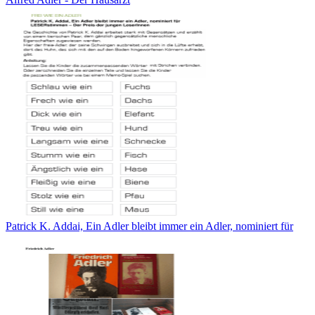
Patrick K. Addai, Ein Adler bleibt immer ein Adler, nominiert für