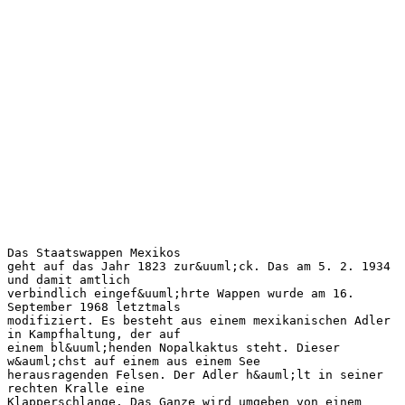
Das Staatswappen Mexikos
geht auf das Jahr 1823 zur&uuml;ck. Das am 5. 2. 1934
und damit amtlich
verbindlich eingef&uuml;hrte Wappen wurde am 16.
September 1968 letztmals
modifiziert. Es besteht aus einem mexikanischen Adler
in Kampfhaltung, der auf
einem bl&uuml;henden Nopalkaktus steht. Dieser
w&auml;chst auf einem aus einem See
herausragenden Felsen. Der Adler h&auml;lt in seiner
rechten Kralle eine
Klapperschlange. Das Ganze wird umgeben von einem