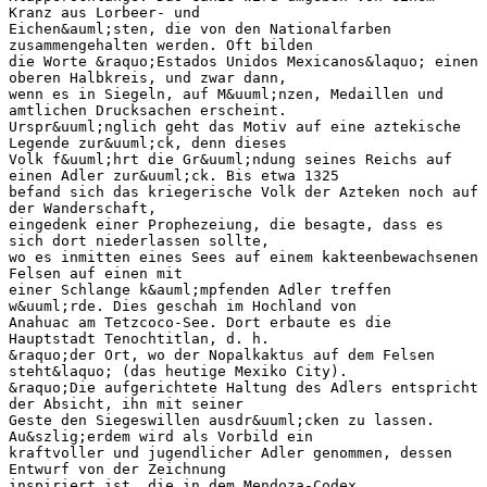
Kranz aus Lorbeer- und
Eichen&auml;sten, die von den Nationalfarben
zusammengehalten werden. Oft bilden
die Worte &raquo;Estados Unidos Mexicanos&laquo; einen
oberen Halbkreis, und zwar dann,
wenn es in Siegeln, auf M&uuml;nzen, Medaillen und
amtlichen Drucksachen erscheint.
Urspr&uuml;nglich geht das Motiv auf eine aztekische
Legende zur&uuml;ck, denn dieses
Volk f&uuml;hrt die Gr&uuml;ndung seines Reichs auf
einen Adler zur&uuml;ck. Bis etwa 1325
befand sich das kriegerische Volk der Azteken noch auf
der Wanderschaft,
eingedenk einer Prophezeiung, die besagte, dass es
sich dort niederlassen sollte,
wo es inmitten eines Sees auf einem kakteenbewachsenen
Felsen auf einen mit
einer Schlange k&auml;mpfenden Adler treffen
w&uuml;rde. Dies geschah im Hochland von
Anahuac am Tetzcoco-See. Dort erbaute es die
Hauptstadt Tenochtitlan, d. h.
&raquo;der Ort, wo der Nopalkaktus auf dem Felsen
steht&laquo; (das heutige Mexiko City).
&raquo;Die aufgerichtete Haltung des Adlers entspricht
der Absicht, ihn mit seiner
Geste den Siegeswillen ausdr&uuml;cken zu lassen.
Au&szlig;erdem wird als Vorbild ein
kraftvoller und jugendlicher Adler genommen, dessen
Entwurf von der Zeichnung
inspiriert ist, die in dem Mendoza-Codex