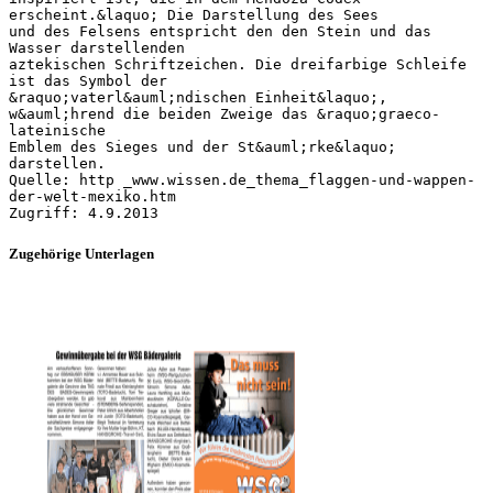
erscheint.&laquo; Die Darstellung des Sees
und des Felsens entspricht den den Stein und das
Wasser darstellenden
aztekischen Schriftzeichen. Die dreifarbige Schleife
ist das Symbol der
&raquo;vaterl&auml;ndischen Einheit&laquo;,
w&auml;hrend die beiden Zweige das &raquo;graeco-
lateinische
Emblem des Sieges und der St&auml;rke&laquo;
darstellen.
Quelle: http _www.wissen.de_thema_flaggen-und-wappen-
der-welt-mexiko.htm
Zugehörige Unterlagen