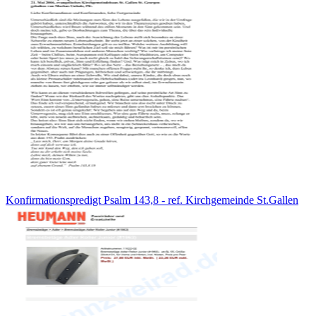
Konfirmationspredigt Psalm 143,8 - ref. Kirchgemeinde St.Gallen