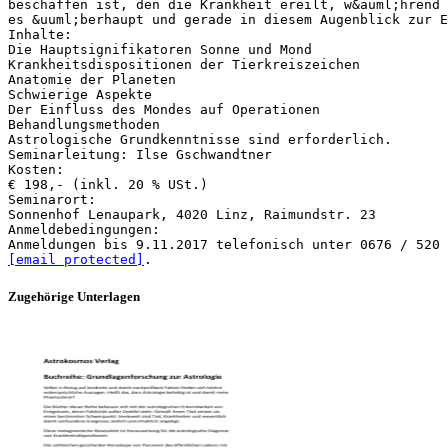
beschaffen ist, den die Krankheit ereilt, w&auml;hrend 
es &uuml;berhaupt und gerade in diesem Augenblick zur E
Inhalte:
Die Hauptsignifikatoren Sonne und Mond
Krankheitsdispositionen der Tierkreiszeichen
Anatomie der Planeten
Schwierige Aspekte
Der Einfluss des Mondes auf Operationen
Behandlungsmethoden
Astrologische Grundkenntnisse sind erforderlich.
Seminarleitung: Ilse Gschwandtner
Kosten:
€ 198,- (inkl. 20 % USt.)
Seminarort:
Sonnenhof Lenaupark, 4020 Linz, Raimundstr. 23
Anmeldebedingungen:
[email protected]
Zugehörige Unterlagen