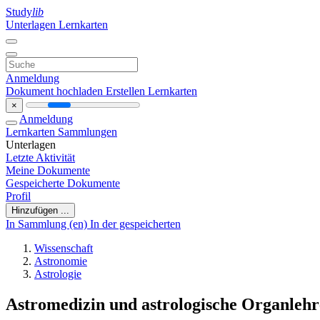
Study
lib
Unterlagen
Lernkarten
Anmeldung
Dokument hochladen
Erstellen Lernkarten
×
Anmeldung
Lernkarten
Sammlungen
Unterlagen
Letzte Aktivität
Meine Dokumente
Gespeicherte Dokumente
Profil
Hinzufügen ...
In Sammlung (en)
In der gespeicherten
Wissenschaft
Astronomie
Astrologie
Astromedizin und astrologische Organlehr