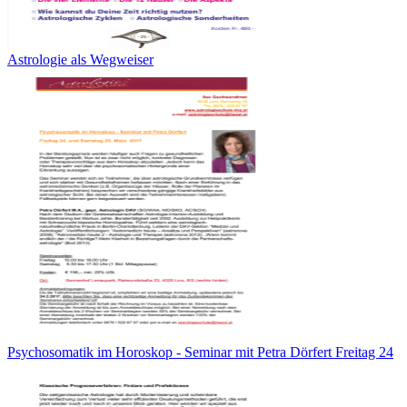
Astrologie als Wegweiser
Psychosomatik im Horoskop - Seminar mit Petra Dörfert Freitag 24