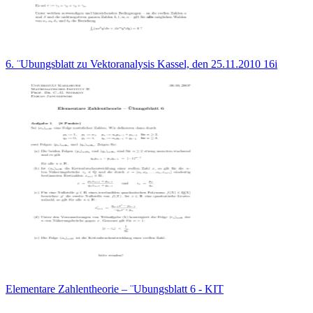
6. ¨Ubungsblatt zu Vektoranalysis Kassel, den 25.11.2010 16i
Elementare Zahlentheorie – ¨Ubungsblatt 6 - KIT