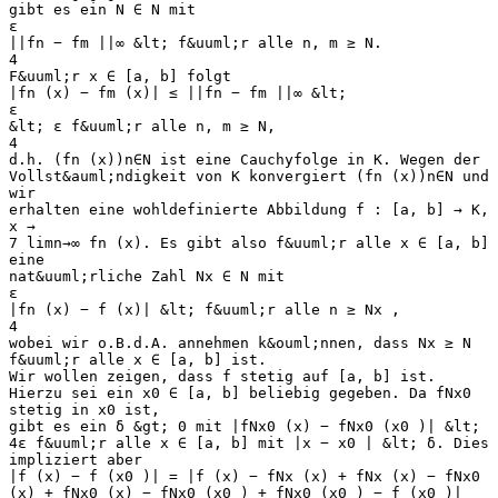
gibt es ein N ∈ N mit
ε
||fn − fm ||∞ &lt; f&uuml;r alle n, m ≥ N.
4
F&uuml;r x ∈ [a, b] folgt
|fn (x) − fm (x)| ≤ ||fn − fm ||∞ &lt;
ε
&lt; ε f&uuml;r alle n, m ≥ N,
4
d.h. (fn (x))n∈N ist eine Cauchyfolge in K. Wegen der
Vollst&auml;ndigkeit von K konvergiert (fn (x))n∈N und
wir
erhalten eine wohldefinierte Abbildung f : [a, b] → K,
x →
7 limn→∞ fn (x). Es gibt also f&uuml;r alle x ∈ [a, b]
eine
nat&uuml;rliche Zahl Nx ∈ N mit
ε
|fn (x) − f (x)| &lt; f&uuml;r alle n ≥ Nx ,
4
wobei wir o.B.d.A. annehmen k&ouml;nnen, dass Nx ≥ N
f&uuml;r alle x ∈ [a, b] ist.
Wir wollen zeigen, dass f stetig auf [a, b] ist.
Hierzu sei ein x0 ∈ [a, b] beliebig gegeben. Da fNx0
stetig in x0 ist,
gibt es ein δ &gt; 0 mit |fNx0 (x) − fNx0 (x0 )| &lt;
4ε f&uuml;r alle x ∈ [a, b] mit |x − x0 | &lt; δ. Dies
impliziert aber
|f (x) − f (x0 )| = |f (x) − fNx (x) + fNx (x) − fNx0
(x) + fNx0 (x) − fNx0 (x0 ) + fNx0 (x0 ) − f (x0 )|