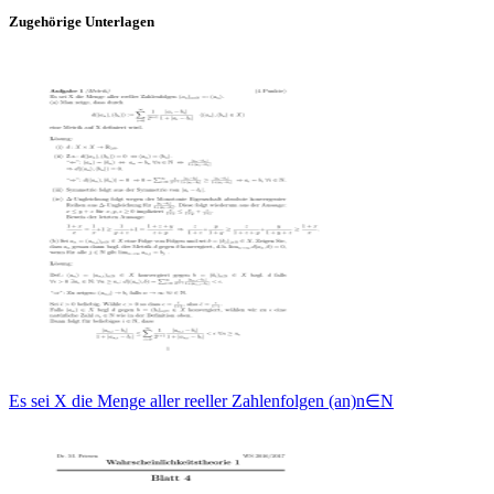
Zugehörige Unterlagen
Es sei X die Menge aller reeller Zahlenfolgen (an)n∈N