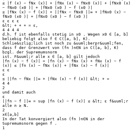
≤ |f (x) − fNx (x)| + |fNx (x) − fNx0 (x)| + |fNx0 (x)
− fNx0 (x0 )| + |fNx0 (x0 ) − f (x0 )|
≤ |fNx (x) − f (x)| + ||fNx − fNx0 ||∞ + |fNx0 (x) −
fNx0 (x0 )| + |fNx0 (x0 ) − f (x0 )|
ε ε ε ε
&lt; + + + = ε,
4 4 4 4
d.h. f ist ebenfalls stetig in x0 . Wegen x0 ∈ [a, b]
beliebig folgt also f ∈ C([a, b], K).
Schlie&szlig;lich ist noch zu &uuml;berpr&uuml;fen,
dass f der Grenzwert von (fn )n∈N in C([a, b], K)
bzgl. der Supremumsnorm
ist. F&uuml;r alle x ∈ [a, b] gilt jedoch
|fn (x) − f (x)| = |fn (x) − fNx (x) + fNx (x) − f
(x)| ≤ |fn (x) − fNx (x)| + |fNx (x) − f (x)|
ε ε
ε
≤ ||fn − fNx ||∞ + |fNx (x) − f (x)| &lt; + =
4 4
2
und damit auch
ε
||fn − f ||∞ = sup |fn (x) − f (x)| ≤ &lt; ε f&uuml;r
alle n ≥ N.
2
x∈[a,b]
In der Tat konvergiert also (fn )n∈N in der
Supremumsnorm gegen f .