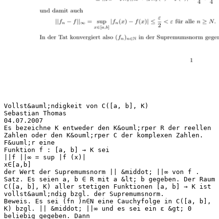
Vollst&auml;ndigkeit von C([a, b], K)
Sebastian Thomas
04.07.2007
Es bezeichne K entweder den K&ouml;rper R der reellen
Zahlen oder den K&ouml;rper C der komplexen Zahlen.
F&uuml;r eine
Funktion f : [a, b] → K sei
||f ||∞ = sup |f (x)|
x∈[a,b]
der Wert der Supremumsnorm || &middot; ||∞ von f .
Satz. Es seien a, b ∈ R mit a &lt; b gegeben. Der Raum
C([a, b], K) aller stetigen Funktionen [a, b] → K ist
vollst&auml;ndig bzgl. der Supremumsnorm.
Beweis. Es sei (fn )n∈N eine Cauchyfolge in C([a, b],
K) bzgl. || &middot; ||∞ und es sei ein ε &gt; 0
beliebig gegeben. Dann