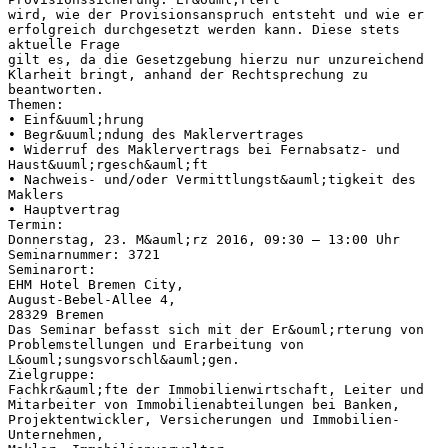
wird, wie der Provisionsanspruch entsteht und wie er
erfolgreich durchgesetzt werden kann. Diese stets
aktuelle Frage
gilt es, da die Gesetzgebung hierzu nur unzureichend
Klarheit bringt, anhand der Rechtsprechung zu
beantworten.
Themen:
• Einf&uuml;hrung
• Begr&uuml;ndung des Maklervertrages
• Widerruf des Maklervertrags bei Fernabsatz- und
Haust&uuml;rgesch&auml;ft
• Nachweis- und/oder Vermittlungst&auml;tigkeit des
Maklers
• Hauptvertrag
Termin:
Donnerstag, 23. M&auml;rz 2016, 09:30 – 13:00 Uhr
Seminarnummer: 3721
Seminarort:
EHM Hotel Bremen City,
August-Bebel-Allee 4,
28329 Bremen
Das Seminar befasst sich mit der Er&ouml;rterung von
Problemstellungen und Erarbeitung von
L&ouml;sungsvorschl&auml;gen.
Zielgruppe:
Fachkr&auml;fte der Immobilienwirtschaft, Leiter und
Mitarbeiter von Immobilienabteilungen bei Banken,
Projektentwickler, Versicherungen und Immobilien-
Unternehmen,