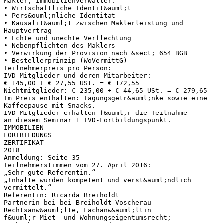
Makler, Immobilienverwalter.
• Wirtschaftliche Identit&auml;t
• Pers&ouml;nliche Identitat
• Kausalit&auml;t zwischen Maklerleistung und
Hauptvertrag
• Echte und unechte Verflechtung
• Nebenpflichten des Maklers
• Verwirkung der Provision nach &sect; 654 BGB
• Bestellerprinzip (WoVermittG)
Teilnehmerpreis pro Person:
IVD-Mitglieder und deren Mitarbeiter:
€ 145,00 + € 27,55 USt. = € 172,55
Nichtmitglieder: € 235,00 + € 44,65 USt. = € 279,65
Im Preis enthalten: Tagungsgetr&auml;nke sowie eine
Kaffeepause mit Snacks.
IVD-Mitglieder erhalten f&uuml;r die Teilnahme
an diesem Seminar 1 IVD-Fortbildungspunkt.
IMMOBILIEN
FORTBILDUNGS
ZERTIFIKAT
2018
Anmeldung: Seite 35
Teilnehmerstimmen vom 27. April 2016:
„Sehr gute Referentin.“
„Inhalte wurden kompetent und verst&auml;ndlich
vermittelt.“
Referentin: Ricarda Breiholdt
Partnerin bei bei Breiholdt Voscherau
Rechtsanw&auml;lte, Fachanw&auml;ltin
f&uuml;r Miet- und Wohnungseigentumsrecht;