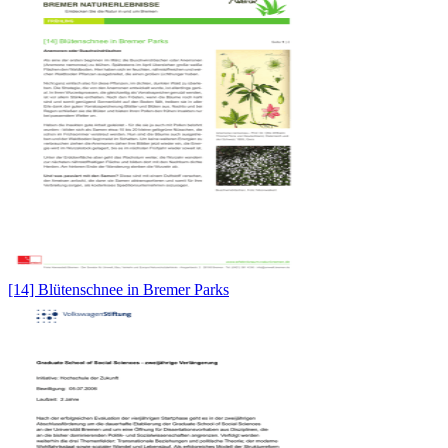
[14] Blütenschnee in Bremer Parks