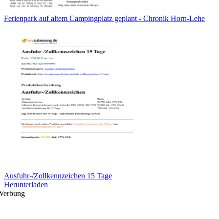
Ferienpark auf altem Campingplatz geplant - Chronik Horn-Lehe
Ausfuhr-/Zollkennzeichen 15 Tage
Herunterladen
Werbung