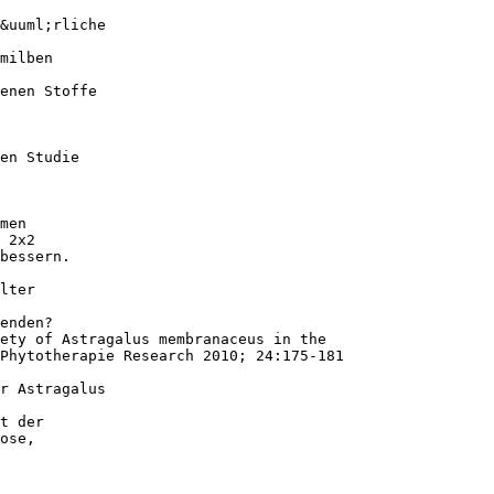
&uuml;rliche
milben
enen Stoffe
en Studie
men
 2x2
bessern.
lter
enden?
ety of Astragalus membranaceus in the
Phytotherapie Research 2010; 24:175-181
r Astragalus
t der
ose,