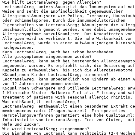
Wie hilft Lectranal&reg; gegen Allergien?
Lectranal&reg; unterst&uuml;tzt das Immunsystem auf nat
Weise und senkt die Empfindlichkeit gegen&uuml;ber
Allergieausl&ouml;sern wie Pollen, Tierhaare, Hausstaub
oder Schimmelsporen. Durch die immunmodulatorischen
Eigenschaften von Lectranal&reg; k&ouml;nnen die allerg
unsch&auml;dlich gemacht werden, ohne dabei unangenehme
Allergiesymptome auszul&ouml;sen. Das Neuauftreten von
Allergien wird so verhindert. Die hohe Wirksamkeit von
Lectranal&reg; wurde in einer aufw&auml;ndigen klinisch
nachgewiesen.
Kann Lectranal&reg; auch bei schon bestehenden
Allergiesymptomen eingenommen werden?
Lectranal&reg; kann auch bei bestehenden Allergiesympto
angewendet werden. Es empfiehlt sich, die Dosierung auf
Kapseln zu erh&ouml;hen, bis sich die Allergiesymptome 
K&ouml;nnen Kinder Lectranal&reg; einnehmen?
Lectranal&reg; kann unbedenklich von Kindern ab einem A
von 12 Jahren eingenommen werden.
K&ouml;nnen Schwangere und Stillende Lectranal&reg; anw
1 Klinische Studie: Matkovic Z.et al.: Efficacy and saf
treatment of patients with seasonal allergic rhinitis. 
Was enth&auml;lt Lectranal&reg;?
Lectranal&reg; enth&auml;lt einen besonderen Extrakt de
membranaceus radix (Traganthwurzel). Ein spezielles
Herstellungsverfahren garantiert eine hohe Qualit&auml;
Inhaltsstoffe von Lectranal&reg;. Frei von Gluten, Lact
Hefe und Zucker.
Wie wird Lectranal&reg; eingenommen?
Die Einnahme von Lectranal kann rechtzeitig (2-4 Wochen