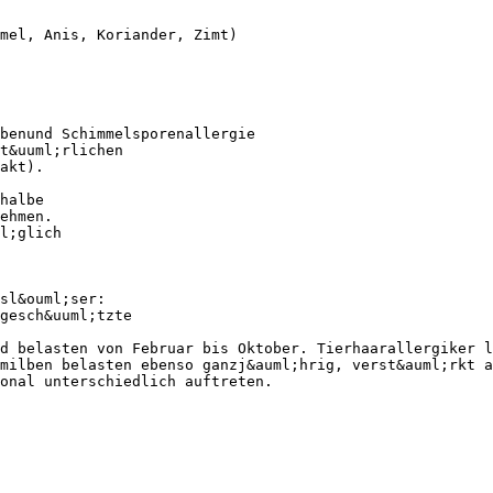
mel, Anis, Koriander, Zimt)
benund Schimmelsporenallergie
t&uuml;rlichen
akt).
halbe
ehmen.
l;glich
sl&ouml;ser:
gesch&uuml;tzte
d belasten von Februar bis Oktober. Tierhaarallergiker l
milben belasten ebenso ganzj&auml;hrig, verst&auml;rkt a
onal unterschiedlich auftreten.