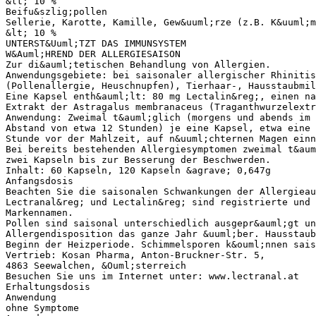
&lt; 10 %
Beifu&szlig;pollen
Sellerie, Karotte, Kamille, Gew&uuml;rze (z.B. K&uuml;m
&lt; 10 %
UNTERST&Uuml;TZT DAS IMMUNSYSTEM
W&Auml;HREND DER ALLERGIESAISON
Zur di&auml;tetischen Behandlung von Allergien.
Anwendungsgebiete: bei saisonaler allergischer Rhinitis
(Pollenallergie, Heuschnupfen), Tierhaar-, Hausstaubmil
Eine Kapsel enth&auml;lt: 80 mg Lectalin&reg;, einen na
Extrakt der Astragalus membranaceus (Traganthwurzelextr
Anwendung: Zweimal t&auml;glich (morgens und abends im
Abstand von etwa 12 Stunden) je eine Kapsel, etwa eine 
Stunde vor der Mahlzeit, auf n&uuml;chternen Magen einn
Bei bereits bestehenden Allergiesymptomen zweimal t&aum
zwei Kapseln bis zur Besserung der Beschwerden.
Inhalt: 60 Kapseln, 120 Kapseln &agrave; 0,647g
Anfangsdosis
Beachten Sie die saisonalen Schwankungen der Allergieau
Lectranal&reg; und Lectalin&reg; sind registrierte und 
Markennamen.
Pollen sind saisonal unterschiedlich ausgepr&auml;gt un
Allergendisposition das ganze Jahr &uuml;ber. Hausstaub
Beginn der Heizperiode. Schimmelsporen k&ouml;nnen sais
Vertrieb: Kosan Pharma, Anton-Bruckner-Str. 5,
4863 Seewalchen, &Ouml;sterreich
Besuchen Sie uns im Internet unter: www.lectranal.at
Erhaltungsdosis
Anwendung
ohne Symptome