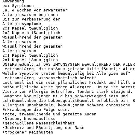
Anwendung
bei Symptomen
Ca. 4 Wochen vor erwarteter
Allergiesaison beginnen
Bis zur Verbesserung der
Allergiesymptome
2x1 Kapsel t&auml;glich
2x2 Kapseln t&auml;glich
W&auml;hrend der gesamten
Allergiesaison
W&auml;hrend der gesamten
Allergiesaison
2x1 Kapsel t&auml;glich
2x1 Kapsel t&auml;glich
UNTERST&Uuml;TZT DAS IMMUNSYSTEM W&Auml;HREND DER ALLER
Lectranal&reg; die nat&uuml;rliche Hilfe f&uuml;r Aller
Welche Symptome treten h&auml;ufig bei Allergien auf?
Lectranal&reg; wissenschaftlich belegt!
Lectranal ist ein rein pflanzliches Produkt und hilft a
nat&uuml;rliche Weise gegen Allergien. Heute ist bereit
Vierte von Allergie betroffen. Tendenz stark steigend. 
Symptome k&ouml;nnen mild bis schwerwiegend sein und
schr&auml;nken die Lebensqualit&auml;t erheblich ein. B
Allergien unbehandelt, k&ouml;nnen schwere chronische
Erkrankungen die Folge sein.
•rote, tr&auml;nende und gereizte Augen
•Niesen, Nasenausfluss
•geschwollene Nasenschleimhaut
•Juckreiz und R&ouml;tung der Nase
•trockener Reizhusten