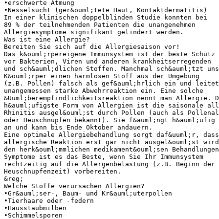
•erschwerte Atmung
•Nesselsucht (ger&ouml;tete Haut, Kontaktdermatitis)
In einer klinischen doppelblinden Studie konnten bei
89 % der teilnehmenden Patienten die unangenehmen
Allergiesymptome signifikant gelindert werden.
Was ist eine Allergie?
Bereiten Sie sich auf die Allergiesaison vor!
Das k&ouml;rpereigene Immunsystem ist der beste Schutz
vor Bakterien, Viren und anderen krankheitserregenden
und sch&auml;dlichen Stoffen. Manchmal sch&auml;tzt uns
K&ouml;rper einen harmlosen Stoff aus der Umgebung
(z.B. Pollen) falsch als gef&auml;hrlich ein und leitet
unangemessen starke Abwehrreaktion ein. Eine solche
&Uuml;berempfindlichkeitsreaktion nennt man Allergie. D
h&auml;ufigste Form von Allergien ist die saisonale all
Rhinitis ausgel&ouml;st durch Pollen (auch als Pollenal
oder Heuschnupfen bekannt). Sie f&auml;ngt h&auml;ufig 
an und kann bis Ende Oktober andauern.
Eine optimale Allergiebehandlung sorgt daf&uuml;r, dass
allergische Reaktion erst gar nicht ausgel&ouml;st wird
den herk&ouml;mmlichen medikament&ouml;sen Behandlungen
Symptome ist es das Beste, wenn Sie Ihr Immunsystem
rechtzeitig auf die Allergenbelastung (z.B. Beginn der
Heuschnupfenzeit) vorbereiten.
&reg;
Welche Stoffe verursachen Allergien?
•Gr&auml;ser-, Baum- und Kr&auml;uterpollen
•Tierhaare oder -federn
•Hausstaubmilben
•Schimmelsporen