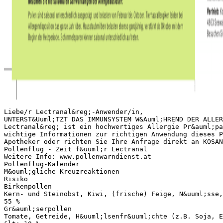
Liebe/r Lectranal&reg;-Anwender/in,
UNTERST&Uuml;TZT DAS IMMUNSYSTEM W&Auml;HREND DER ALLER
Lectranal&reg; ist ein hochwertiges Allergie Pr&auml;pa
wichtige Informationen zur richtigen Anwendung dieses P
Apotheker oder richten Sie Ihre Anfrage direkt an KOSA
Pollenflug - Zeit f&uuml;r Lectranal
Weitere Info: www.pollenwarndienst.at
Pollenflug-Kalender
M&ouml;gliche Kreuzreaktionen
Risiko
Birkenpollen
Kern- und Steinobst, Kiwi, (frische) Feige, N&uuml;sse,
55 %
Gr&auml;serpollen
Tomate, Getreide, H&uuml;lsenfr&uuml;chte (z.B. Soja, E