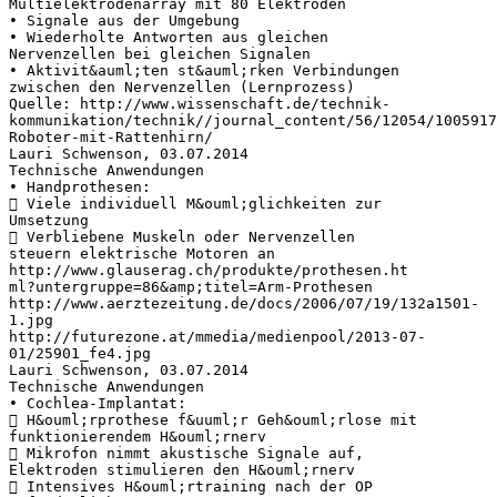
Multielektrodenarray mit 80 Elektroden
• Signale aus der Umgebung
• Wiederholte Antworten aus gleichen
Nervenzellen bei gleichen Signalen
• Aktivit&auml;ten st&auml;rken Verbindungen
zwischen den Nervenzellen (Lernprozess)
Quelle: http://www.wissenschaft.de/technik-
kommunikation/technik//journal_content/56/12054/1005917
Roboter-mit-Rattenhirn/
Lauri Schwenson, 03.07.2014
Technische Anwendungen
• Handprothesen:
 Viele individuell M&ouml;glichkeiten zur
Umsetzung
 Verbliebene Muskeln oder Nervenzellen
steuern elektrische Motoren an
http://www.glauserag.ch/produkte/prothesen.ht
ml?untergruppe=86&amp;titel=Arm-Prothesen
http://www.aerztezeitung.de/docs/2006/07/19/132a1501-
1.jpg
http://futurezone.at/mmedia/medienpool/2013-07-
01/25901_fe4.jpg
Lauri Schwenson, 03.07.2014
Technische Anwendungen
• Cochlea-Implantat:
 H&ouml;rprothese f&uuml;r Geh&ouml;rlose mit
funktionierendem H&ouml;rnerv
 Mikrofon nimmt akustische Signale auf,
Elektroden stimulieren den H&ouml;rnerv
 Intensives H&ouml;rtraining nach der OP