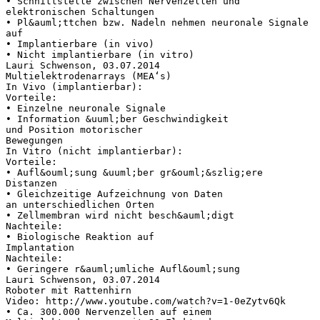
• Schnittstelle zwischen Nervenzellen und
elektronischen Schaltungen
• Pl&auml;ttchen bzw. Nadeln nehmen neuronale Signale
auf
• Implantierbare (in vivo)
• Nicht implantierbare (in vitro)
Lauri Schwenson, 03.07.2014
Multielektrodenarrays (MEA‘s)
In Vivo (implantierbar):
Vorteile:
• Einzelne neuronale Signale
• Information &uuml;ber Geschwindigkeit
und Position motorischer
Bewegungen
In Vitro (nicht implantierbar):
Vorteile:
• Aufl&ouml;sung &uuml;ber gr&ouml;&szlig;ere
Distanzen
• Gleichzeitige Aufzeichnung von Daten
an unterschiedlichen Orten
• Zellmembran wird nicht besch&auml;digt
Nachteile:
• Biologische Reaktion auf
Implantation
Nachteile:
• Geringere r&auml;umliche Aufl&ouml;sung
Lauri Schwenson, 03.07.2014
Roboter mit Rattenhirn
Video: http://www.youtube.com/watch?v=1-0eZytv6Qk
• Ca. 300.000 Nervenzellen auf einem