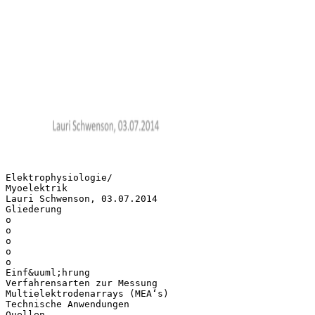
Elektrophysiologie/
Myoelektrik
Lauri Schwenson, 03.07.2014
Gliederung
o
o
o
o
o
Einf&uuml;hrung
Verfahrensarten zur Messung
Multielektrodenarrays (MEA‘s)
Technische Anwendungen
Quellen