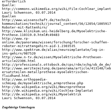
erforderlich
Quelle:
http://commons.wikimedia.org/wiki/File:Cochlear_implant
Lauri Schwenson, 03.07.2014
Quellen
http://www.wissenschaft.de/technik-
kommunikation/technik//journal_content/56/12054/1005917
Roboter-mit-Rattenhirn/
http://www.klinikum.uni-heidelberg.de/Myoelektrische-
Prothese.110319.0.html#c49483
http://www.rp-
online.de/panorama/wissen/forschung/forscher-schaffen-
roboter-mitrattengehirn-aid-1.2303535
http://www.spektrum.de/alias/neuroimplantate/log-in-
ins-gehirn/987520
http://www.n-tv.de/wissen/Myoelektrische-Prothesen-
article22306.html
http://professionals.ottobock.de/cps/rde/xchg/ob_de_de/
http://www.aerztezeitung.de/panorama/article/413148/leb
ersatzteilen-metallprothese-myoelektrischen-
fluidhand.html
http://www.orthopaedie-
schmieg.de/myoelektrische_armprothese.php
http://de.wikipedia.org/wiki/Neuroprothese
http://de.wikipedia.org/wiki/Cochlea-Implantat
http://de.wikipedia.org/wiki/Myoelektrik
Zugehörige Unterlagen