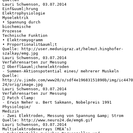
Lauri Schwenson, 03.07.2014
Einf&uuml;hrung
Elektrophysiologie
Myoelektrik
• Spannung durch
biochemische
Prozesse
Technische Funktion
• Elektromyogramm
• Proportionalit&auml;t
Quelle: http://user.medunigraz.at/helmut.hinghofer-
szalkay/emg.jpg
Lauri Schwenson, 03.07.2014
Verfahrensarten zur Messung
 Oberfl&auml;chenelektroden
- Summen-Aktionspotential eines/ mehrerer Muskeln
Quelle:
http://u.jimdo.com/www20/o/sdf4e19683151890b/img/ic447
24/orig/image.jpg
Lauri Schwenson, 03.07.2014
Verfahrensarten zur Messung
 Patch Clamp:
- Erwin Neher u. Bert Sakmann, Nobelpreis 1991
Physiologie/
Medizin
- Zwei Elektroden, Messung von Spannung &amp; Strom
Quelle: http://www.neuro24.de/emg6.gif
Lauri Schwenson, 03.07.2014
Multielektrodenarrays (MEA‘s)