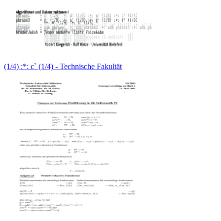
(1/4) :*: c` (1/4) - Technische Fakultät