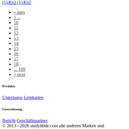
(1)Æπ2 (1)Æπ2
«
prev
1 ...
10
11
12
13
14
15
16
17
18
... 109
»
next
Produkte
Unterlagen
Lernkarten
Unterstützung
Bericht
Geschäftspartnes
© 2013 - 2026 studylibde.com alle anderen Marken und