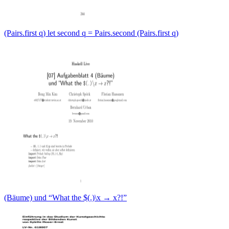
(Pairs.first q) let second q = Pairs.second (Pairs.first q)
(Bäume) und “What the $(.)\x → x?!”