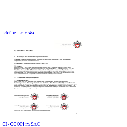
briefing_peace4you
CI / COOPI im SAC