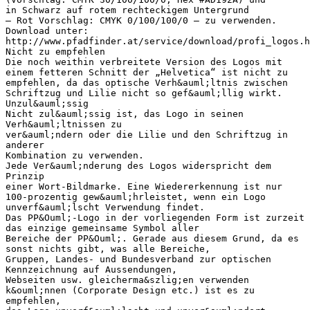
in Schwarz auf rotem rechteckigem Untergrund
– Rot Vorschlag: CMYK 0/100/100/0 – zu verwenden.
Download unter:
http://www.pfadfinder.at/service/download/profi_logos.h
Nicht zu empfehlen
Die noch weithin verbreitete Version des Logos mit
einem fetteren Schnitt der „Helvetica“ ist nicht zu
empfehlen, da das optische Verh&auml;ltnis zwischen
Schriftzug und Lilie nicht so gef&auml;llig wirkt.
Unzul&auml;ssig
Nicht zul&auml;ssig ist, das Logo in seinen
Verh&auml;ltnissen zu
ver&auml;ndern oder die Lilie und den Schriftzug in
anderer
Kombination zu verwenden.
Jede Ver&auml;nderung des Logos widerspricht dem
Prinzip
einer Wort-Bildmarke. Eine Wiedererkennung ist nur
100-prozentig gew&auml;hrleistet, wenn ein Logo
unverf&auml;lscht Verwendung findet.
Das PP&Ouml;-Logo in der vorliegenden Form ist zurzeit
das einzige gemeinsame Symbol aller
Bereiche der PP&Ouml;. Gerade aus diesem Grund, da es
sonst nichts gibt, was alle Bereiche,
Gruppen, Landes- und Bundesverband zur optischen
Kennzeichnung auf Aussendungen,
Webseiten usw. gleicherma&szlig;en verwenden
k&ouml;nnen (Corporate Design etc.) ist es zu
empfehlen,