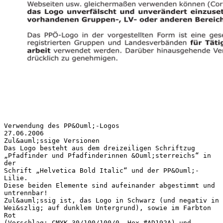
Verwendung des PP&Ouml;-Logos
27.06.2006
Zul&auml;ssige Versionen
Das Logo besteht aus dem dreizeiligen Schriftzug
„Pfadfinder und Pfadfinderinnen &Ouml;sterreichs“ in
der
Schrift „Helvetica Bold Italic“ und der PP&Ouml;-
Lilie.
Diese beiden Elemente sind aufeinander abgestimmt und
untrennbar!
Zul&auml;ssig ist, das Logo in Schwarz (und negativ in
Wei&szlig; auf dunklem Untergrund), sowie im Farbton
Rot
(Vorschlag: CMYK 30/100/100/0, Hex #AD192A) und