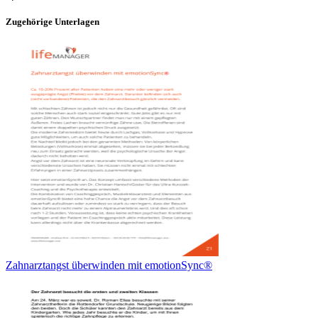
Zugehörige Unterlagen
Zahnarztangst überwinden mit emotionSync®