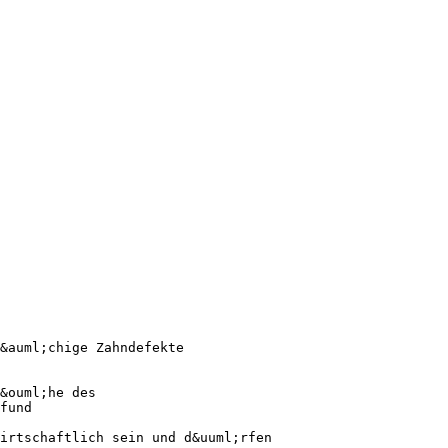
&auml;chige Zahndefekte
&ouml;he des
fund
irtschaftlich sein und d&uuml;rfen