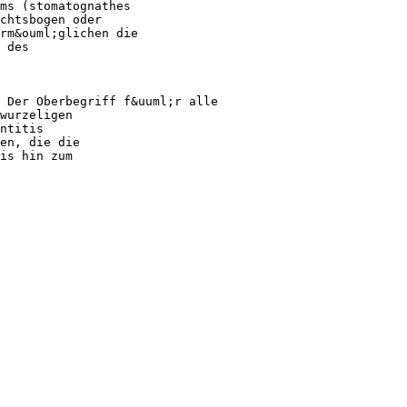
ms (stomatognathes
chtsbogen oder
rm&ouml;glichen die
 des
 Der Oberbegriff f&uuml;r alle
wurzeligen
ntitis
en, die die
is hin zum