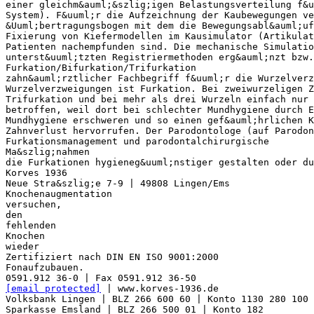
einer gleichm&auml;&szlig;igen Belastungsverteilung f&u
System). F&uuml;r die Aufzeichnung der Kaubewegungen ve
&Uuml;bertragungsbogen mit dem die Bewegungsabl&auml;uf
Fixierung von Kiefermodellen im Kausimulator (Artikulat
Patienten nachempfunden sind. Die mechanische Simulati
unterst&uuml;tzten Registriermethoden erg&auml;nzt bzw.
Furkation/Bifurkation/Trifurkation
zahn&auml;rztlicher Fachbegriff f&uuml;r die Wurzelverz
Wurzelverzweigungen ist Furkation. Bei zweiwurzeligen Z
Trifurkation und bei mehr als drei Wurzeln einfach nur 
betroffen, weil dort bei schlechter Mundhygiene durch E
Mundhygiene erschweren und so einen gef&auml;hrlichen K
Zahnverlust hervorrufen. Der Parodontologe (auf Parodon
Furkationsmanagement und parodontalchirurgische
Ma&szlig;nahmen
die Furkationen hygieneg&uuml;nstiger gestalten oder du
Korves 1936
Neue Stra&szlig;e 7-9 | 49808 Lingen/Ems
Knochenaugmentation
versuchen,
den
fehlenden
Knochen
wieder
Zertifiziert nach DIN EN ISO 9001:2000
Fonaufzubauen.
[email protected]
| www.korves-1936.de
Volksbank Lingen | BLZ 266 600 60 | Konto 1130 280 100