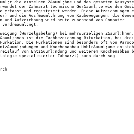
uml;r die einzelnen Z&auml;hne und des gesamten Kausyste
rwendet der Zahnarzt technische Ger&auml;te wie den Gesi
e erfasst und registriert werden. Diese Aufzeichnungen e
or) und die Ausf&uuml;hrung von Kaubewegungen, die denen
on und Aufzeichnung wird heute zunehmend von Computer
 verdr&auml;ngt.
weigung (Wurzelgabelung) bei mehrwurzeligen Z&auml;hnen.
&auml;hnen ist die Fachbezeichnung Bifurkation, bei drei
Furkation. Die Furkationen sind besonders oft von Parodo
ntz&uuml;ndungen und Knochenabbau Hohlr&auml;ume entsteh
reislauf von Entz&uuml;ndung und weiterem Knochenabbau b
tologie spezialisierter Zahnarzt) kann durch sog.
rch