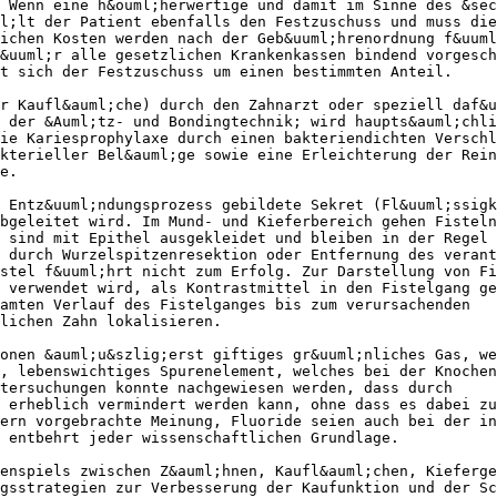
 Wenn eine h&ouml;herwertige und damit im Sinne des &sec
l;lt der Patient ebenfalls den Festzuschuss und muss die
ichen Kosten werden nach der Geb&uuml;hrenordnung f&uuml
&uuml;r alle gesetzlichen Krankenkassen bindend vorgesch
t sich der Festzuschuss um einen bestimmten Anteil.
r Kaufl&auml;che) durch den Zahnarzt oder speziell daf&u
 der &Auml;tz- und Bondingtechnik; wird haupts&auml;chli
ie Kariesprophylaxe durch einen bakteriendichten Verschl
kterieller Bel&auml;ge sowie eine Erleichterung der Rein
e.
 Entz&uuml;ndungsprozess gebildete Sekret (Fl&uuml;ssigk
bgeleitet wird. Im Mund- und Kieferbereich gehen Fisteln
 sind mit Epithel ausgekleidet und bleiben in der Regel 
 durch Wurzelspitzenresektion oder Entfernung des verant
stel f&uuml;hrt nicht zum Erfolg. Zur Darstellung von Fi
 verwendet wird, als Kontrastmittel in den Fistelgang ge
amten Verlauf des Fistelganges bis zum verursachenden
lichen Zahn lokalisieren.
onen &auml;u&szlig;erst giftiges gr&uuml;nliches Gas, we
, lebenswichtiges Spurenelement, welches bei der Knochen
tersuchungen konnte nachgewiesen werden, dass durch
 erheblich vermindert werden kann, ohne dass es dabei zu
ern vorgebrachte Meinung, Fluoride seien auch bei der in
 entbehrt jeder wissenschaftlichen Grundlage.
enspiels zwischen Z&auml;hnen, Kaufl&auml;chen, Kieferge
gsstrategien zur Verbesserung der Kaufunktion und der Sc