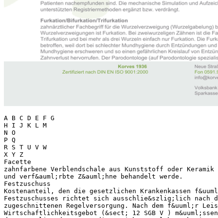
A B C D E F G
H I J K L M
N O
P Q
R S T U V W
X Y Z
Facette
zahnfarbene Verblendschale aus Kunststoff oder Keramik 
und verf&auml;rbte Z&auml;hne behandelt werde.
Festzuschuss
Kostenanteil, den die gesetzlichen Krankenkassen f&uuml
Festzuschusses richtet sich ausschlie&szlig;lich nach d
zugeschnittenen Regelversorgung. Nach dem f&uuml;r Leis
Wirtschaftlichkeitsgebot (&sect; 12 SGB V ) m&uuml;ssen