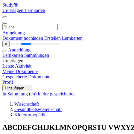
Study
lib
Unterlagen
Lernkarten
Anmeldung
Dokument hochladen
Erstellen Lernkarten
×
Anmeldung
Lernkarten
Sammlungen
Unterlagen
Letzte Aktivität
Meine Dokumente
Gespeicherte Dokumente
Profil
Hinzufügen ...
In Sammlung (en)
In der gespeicherten
Wissenschaft
Gesundheitswissenschaft
Kieferorthopädie
ABCDEFGHIJKLMNOPQRSTU VWXYZ Fac