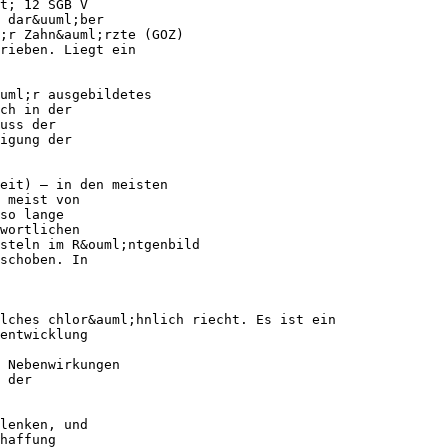
t; 12 SGB V
 dar&uuml;ber
;r Zahn&auml;rzte (GOZ)
rieben. Liegt ein
uml;r ausgebildetes
ch in der
uss der
igung der
eit) – in den meisten
 meist von
so lange
wortlichen
steln im R&ouml;ntgenbild
schoben. In
lches chlor&auml;hnlich riecht. Es ist ein
entwicklung
 Nebenwirkungen
 der
lenken, und
haffung