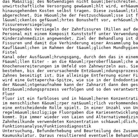
das Ma&szlig; des Notwendigen nicht &uuml;berschreiten.
unwirtschaftliche Versorgung gew&auml;hlt wird, erh&aum
hinausgehenden Kosten selbst tragen. Diese zus&auml;tzl
abgerechnet. Die H&ouml;he der Festzusch&uuml;sse ist f
l&uuml;ckenlos gef&uuml;hrtes Bonusheft vor, erh&ouml;h
Fissurenversiegelung
Vorbeugendes Versiegeln der Zahnfissuren (Rillen auf de
Personal mit einem Komposit Kunststoff unter Verwendung
Kinderzahnmedizin angewendet. Ziel der Behandlung ist d
Fissuren und damit die Verhinderung einer Ansammlung ba
Kaufl&auml;chen im Rahmen der t&auml;glichen Mundhygien
Fistel
Kanal oder Ausf&uuml;hrungsgang, durch den das in einem
F&auml;llen Eiter - an die K&ouml;rperoberfl&auml;che a
Knochenvereiterungen im Umfeld von Zahnwurzeln aus. Sie
bestehen, bis der verursachende Entz&uuml;ndungsprozess
Zahnes beseitigt ist. Die alleinige Entfernung einer Fi
wird eine Guttapercha-Spitze, wie sie in der Endodontie
der R&ouml;ntgenaufnahme kann der Zahnarzt dann den ges
Entz&uuml;ndungsprozess verfolgen und so den verantwort
Fluor
Fluor ist ein farbloses und in h&ouml;heren Konzentrati
im menschlichen K&ouml;rper nat&uuml;rlich vorkommendes
eine entscheidende Rolle spielt. In einer Unzahl von Un
regelm&auml;&szlig;ige Fluorgaben die Kariesentwicklung
kommt. Die immer wieder von Laien und Alternativmedizin
Zahnheilkunde verwendeten Konzentration sch&auml;dlich,
Funktionsanalyse/Funktionsdiagnostik
Untersuchung, Befunderhebung und Beurteilung des Zusamm
Kaumuskulatur. Daraus resultierend eventuelle Behandlun