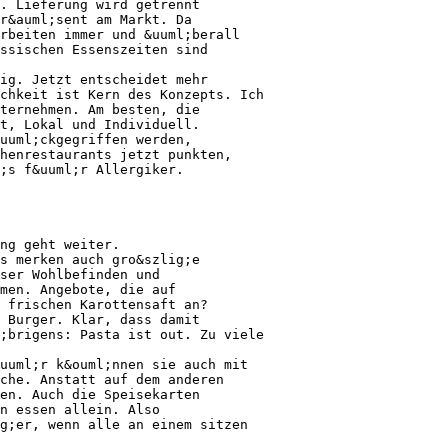
. Lieferung wird getrennt
r&auml;sent am Markt. Da
rbeiten immer und &uuml;berall
ssischen Essenszeiten sind
ig. Jetzt entscheidet mehr
chkeit ist Kern des Konzepts. Ich
ternehmen. Am besten, die
t, Lokal und Individuell.
uuml;ckgegriffen werden,
henrestaurants jetzt punkten,
;s f&uuml;r Allergiker.
ng geht weiter.
s merken auch gro&szlig;e
nser Wohlbefinden und
men. Angebote, die auf
 frischen Karottensaft an?
 Burger. Klar, dass damit
;brigens: Pasta ist out. Zu viele
uuml;r k&ouml;nnen sie auch mit
che. Anstatt auf dem anderen
en. Auch die Speisekarten
en essen allein. Also
g;er, wenn alle an einem sitzen