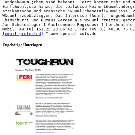
Landesk&uuml;chen sind bekannt. Jetzt kommen mehr und m
Einfl&uuml;sse hinzu, die teilweise keine L&auml;ndergr
afrikanische und arabische K&uuml;cheneinfl&uuml;sse. P
W&uuml;rzso&szlig;en. Das Interesse f&uuml;r ungew&ouml
Chimichurri und Hummus werden als W&uuml;rzmittel gefor
Jan Scheidsteger I Gastronomie-Regisseur I Lerchenfeld 
[email protected]
Zugehörige Unterlagen