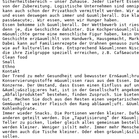
Sicherheitsbereich – unser Zuhause. Jeder liefert Essen
von der Zubereitung. Logistische Unternehmen sind omnip
kann auch schon der Privatkoch vermittelt werden. Wir a
und essen deswegen auch immer und &uuml;berall. Die kla
pass&eacute;. Wir essen, wenn wir Hunger haben.
Essen bekomme ich &uuml;berall. Der Wettbewerb ist ries
denn je, die Geschichte dahinter. Die Kochpers&ouml;nli
m&ouml;chte gerne eine menschliche Figur haben, kein Un
Geschichte erz&auml;hlt von Handwerk, Hausgemacht, Mark
Dabei kann auf Familienrezepte der Urahnen genauso zur&
wie auf kulturelles Erbe. Entsprechend k&ouml;nnen Nisc
die ihre Zielgruppe speziell erreichen, z.B. Caf&eacute
Clean food
Small
Ethno
Kontakt
Der Trend zu mehr Gesundheit und bewusster Ern&auml;hru
Konservierungsstoffe m&uuml;ssen raus aus dem Essen. Da
Konzerne. Der Umstand, dass Essen einen Einfluss auf u
&Auml;u&szlig;eres hat, ist in der Gesellschaft angekom
„Abfallprodukten“ bestehen, finden Zuspruch. Sie bieten
Gut. Machen Sie doch aus den Resten einen vegetarischen
Gem&uuml;se weiter Fleisch den Rang abl&auml;uft. &Uuml
Kohlenhydrate.
Immer wieder Snacks. Die Portionen werden kleiner. Daf&
anderen geteilt werden. Die „Tapatisierung“ der K&uuml;
Teller zu picken, lieber gleich alles gemeinsam bestell
werden kleiner. Weniger is(s)t mehr. Immer mehr Mensch
werden auch die Tische kleiner. Oder eben gr&ouml;&szli
sollen.