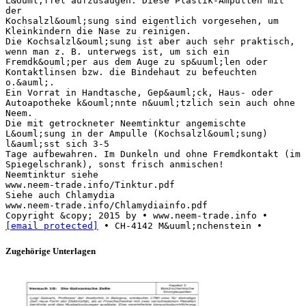
L&ouml;ffel aufzusaugen. Diese Plastik-Ampullen mit
der
Kochsalzl&ouml;sung sind eigentlich vorgesehen, um
Kleinkindern die Nase zu reinigen.
Die Kochsalzl&ouml;sung ist aber auch sehr praktisch,
wenn man z. B. unterwegs ist, um sich ein
Fremdk&ouml;per aus dem Auge zu sp&uuml;len oder
Kontaktlinsen bzw. die Bindehaut zu befeuchten
o.&auml;.
Ein Vorrat in Handtasche, Gep&auml;ck, Haus- oder
Autoapotheke k&ouml;nnte n&uuml;tzlich sein auch ohne
Neem.
Die mit getrockneter Neemtinktur angemischte
L&ouml;sung in der Ampulle (Kochsalzl&ouml;sung)
l&auml;sst sich 3-5
Tage aufbewahren. Im Dunkeln und ohne Fremdkontakt (im
Spiegelschrank), sonst frisch anmischen!
Neemtinktur siehe
www.neem-trade.info/Tinktur.pdf
Siehe auch Chlamydia
www.neem-trade.info/Chlamydiainfo.pdf
Copyright &copy; 2015 by • www.neem-trade.info •
[email protected]
Zugehörige Unterlagen