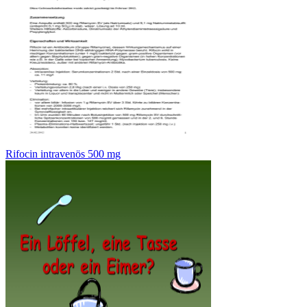
Rifocin intravenös 500 mg