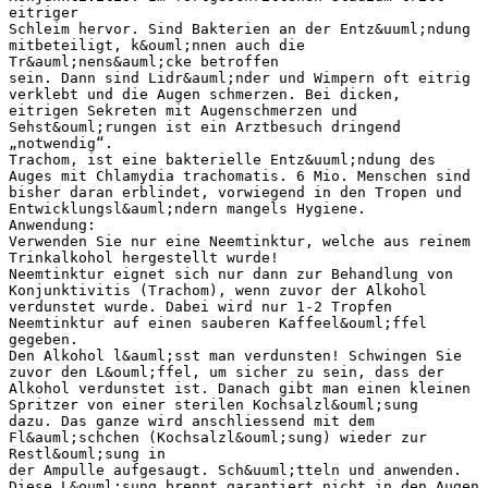
eitriger
Schleim hervor. Sind Bakterien an der Entz&uuml;ndung
mitbeteiligt, k&ouml;nnen auch die
Tr&auml;nens&auml;cke betroffen
sein. Dann sind Lidr&auml;nder und Wimpern oft eitrig
verklebt und die Augen schmerzen. Bei dicken,
eitrigen Sekreten mit Augenschmerzen und
Sehst&ouml;rungen ist ein Arztbesuch dringend
„notwendig“.
Trachom, ist eine bakterielle Entz&uuml;ndung des
Auges mit Chlamydia trachomatis. 6 Mio. Menschen sind
bisher daran erblindet, vorwiegend in den Tropen und
Entwicklungsl&auml;ndern mangels Hygiene.
Anwendung:
Verwenden Sie nur eine Neemtinktur, welche aus reinem
Trinkalkohol hergestellt wurde!
Neemtinktur eignet sich nur dann zur Behandlung von
Konjunktivitis (Trachom), wenn zuvor der Alkohol
verdunstet wurde. Dabei wird nur 1-2 Tropfen
Neemtinktur auf einen sauberen Kaffeel&ouml;ffel
gegeben.
Den Alkohol l&auml;sst man verdunsten! Schwingen Sie
zuvor den L&ouml;ffel, um sicher zu sein, dass der
Alkohol verdunstet ist. Danach gibt man einen kleinen
Spritzer von einer sterilen Kochsalzl&ouml;sung
dazu. Das ganze wird anschliessend mit dem
Fl&auml;schchen (Kochsalzl&ouml;sung) wieder zur
Restl&ouml;sung in
der Ampulle aufgesaugt. Sch&uuml;tteln und anwenden.
Diese L&ouml;sung brennt garantiert nicht in den Augen