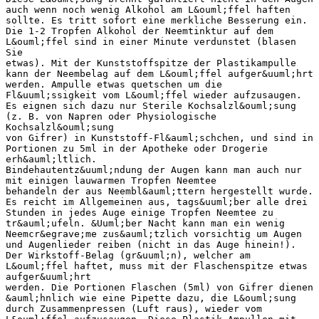
auch wenn noch wenig Alkohol am L&ouml;ffel haften
sollte. Es tritt sofort eine merkliche Besserung ein.
Die 1-2 Tropfen Alkohol der Neemtinktur auf dem
L&ouml;ffel sind in einer Minute verdunstet (blasen
Sie
etwas). Mit der Kunststoffspitze der Plastikampulle
kann der Neembelag auf dem L&ouml;ffel aufger&uuml;hrt
werden. Ampulle etwas quetschen um die
Fl&uuml;ssigkeit vom L&ouml;ffel wieder aufzusaugen.
Es eignen sich dazu nur Sterile Kochsalzl&ouml;sung
(z. B. von Napren oder Physiologische
Kochsalzl&ouml;sung
von Gifrer) in Kunststoff-Fl&auml;schchen, und sind in
Portionen zu 5ml in der Apotheke oder Drogerie
erh&auml;ltlich.
Bindehautentz&uuml;ndung der Augen kann man auch nur
mit einigen lauwarmen Tropfen Neemtee
behandeln der aus Neembl&auml;ttern hergestellt wurde.
Es reicht im Allgemeinen aus, tags&uuml;ber alle drei
Stunden in jedes Auge einige Tropfen Neemtee zu
tr&auml;ufeln. &Uuml;ber Nacht kann man ein wenig
Neemcr&egrave;me zus&auml;tzlich vorsichtig um Augen
und Augenlieder reiben (nicht in das Auge hinein!).
Der Wirkstoff-Belag (gr&uuml;n), welcher am
L&ouml;ffel haftet, muss mit der Flaschenspitze etwas
aufger&uuml;hrt
werden. Die Portionen Flaschen (5ml) von Gifrer dienen
&auml;hnlich wie eine Pipette dazu, die L&ouml;sung
durch Zusammenpressen (Luft raus), wieder vom