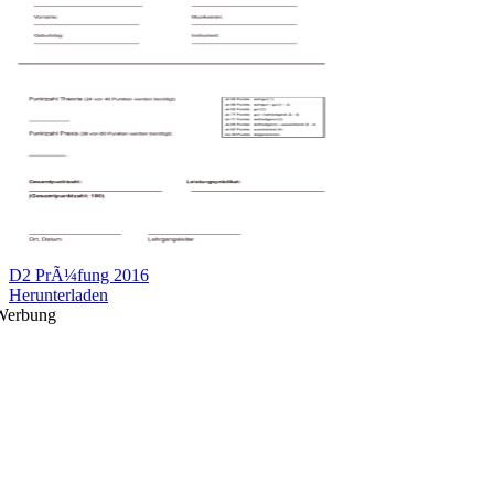
D2 PrÃ¼fung 2016
Herunterladen
Werbung