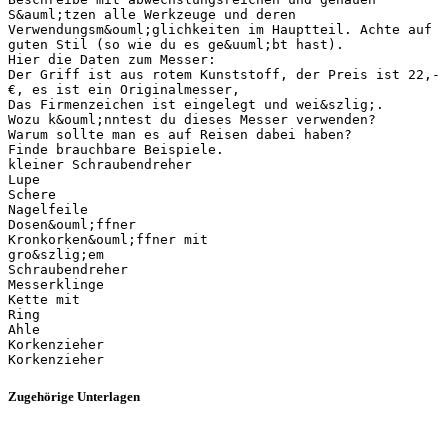
S&auml;tzen alle Werkzeuge und deren
Verwendungsm&ouml;glichkeiten im Hauptteil. Achte auf
guten Stil (so wie du es ge&uuml;bt hast).
Hier die Daten zum Messer:
Der Griff ist aus rotem Kunststoff, der Preis ist 22,-
€, es ist ein Originalmesser,
Das Firmenzeichen ist eingelegt und wei&szlig;.
Wozu k&ouml;nntest du dieses Messer verwenden?
Warum sollte man es auf Reisen dabei haben?
Finde brauchbare Beispiele.
kleiner Schraubendreher
Lupe
Schere
Nagelfeile
Dosen&ouml;ffner
Kronkorken&ouml;ffner mit
gro&szlig;em
Schraubendreher
Messerklinge
Kette mit
Ring
Ahle
Korkenzieher
Zugehörige Unterlagen