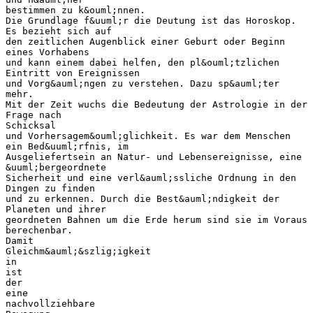
bestimmen zu k&ouml;nnen.
Die Grundlage f&uuml;r die Deutung ist das Horoskop.
Es bezieht sich auf
den zeitlichen Augenblick einer Geburt oder Beginn
eines Vorhabens
und kann einem dabei helfen, den pl&ouml;tzlichen
Eintritt von Ereignissen
und Vorg&auml;ngen zu verstehen. Dazu sp&auml;ter
mehr.
Mit der Zeit wuchs die Bedeutung der Astrologie in der
Frage nach
Schicksal
und Vorhersagem&ouml;glichkeit. Es war dem Menschen
ein Bed&uuml;rfnis, im
Ausgeliefertsein an Natur- und Lebensereignisse, eine
&uuml;bergeordnete
Sicherheit und eine verl&auml;ssliche Ordnung in den
Dingen zu finden
und zu erkennen. Durch die Best&auml;ndigkeit der
Planeten und ihrer
geordneten Bahnen um die Erde herum sind sie im Voraus
berechenbar.
Damit
Gleichm&auml;&szlig;igkeit
in
ist
der
eine
nachvollziehbare