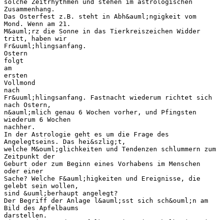
solche Zeitrhythmen und stehen im astrologischen
Zusammenhang.
Das Osterfest z.B. steht in Abh&auml;ngigkeit vom
Mond. Wenn am 21.
M&auml;rz die Sonne in das Tierkreiszeichen Widder
tritt, haben wir
Fr&uuml;hlingsanfang.
Ostern
folgt
am
ersten
Vollmond
nach
Fr&uuml;hlingsanfang. Fastnacht wiederum richtet sich
nach Ostern,
n&auml;mlich genau 6 Wochen vorher, und Pfingsten
wiederum 6 Wochen
nachher.
In der Astrologie geht es um die Frage des
Angelegtseins. Das hei&szlig;t,
welche M&ouml;glichkeiten und Tendenzen schlummern zum
Zeitpunkt der
Geburt oder zum Beginn eines Vorhabens im Menschen
oder einer
Sache? Welche F&auml;higkeiten und Ereignisse, die
gelebt sein wollen,
sind &uuml;berhaupt angelegt?
Der Begriff der Anlage l&auml;sst sich sch&ouml;n am
Bild des Apfelbaums
darstellen.