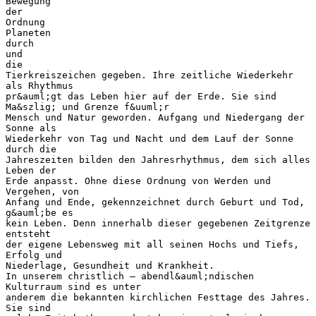
Bewegung
der
Ordnung
Planeten
durch
und
die
Tierkreiszeichen gegeben. Ihre zeitliche Wiederkehr
als Rhythmus
pr&auml;gt das Leben hier auf der Erde. Sie sind
Ma&szlig; und Grenze f&uuml;r
Mensch und Natur geworden. Aufgang und Niedergang der
Sonne als
Wiederkehr von Tag und Nacht und dem Lauf der Sonne
durch die
Jahreszeiten bilden den Jahresrhythmus, dem sich alles
Leben der
Erde anpasst. Ohne diese Ordnung von Werden und
Vergehen, von
Anfang und Ende, gekennzeichnet durch Geburt und Tod,
g&auml;be es
kein Leben. Denn innerhalb dieser gegebenen Zeitgrenze
entsteht
der eigene Lebensweg mit all seinen Hochs und Tiefs,
Erfolg und
Niederlage, Gesundheit und Krankheit.
In unserem christlich – abendl&auml;ndischen
Kulturraum sind es unter
anderem die bekannten kirchlichen Festtage des Jahres.
Sie sind