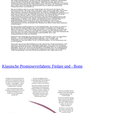
Klassische Prognoseverfahren: Firdare und - Bonn