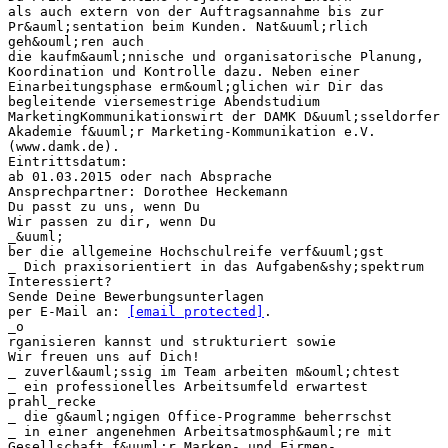
als auch extern von der Auftragsannahme bis zur
Pr&auml;sentation beim Kunden. Nat&uuml;rlich
geh&ouml;ren auch
die kaufm&auml;nnische und organisatorische Planung,
Koordination und Kontrolle dazu. Neben einer
Einarbeitungsphase erm&ouml;glichen wir Dir das
begleitende viersemestrige Abendstudium
MarketingKommunikationswirt der DAMK D&uuml;sseldorfer
Akademie f&uuml;r Marketing-Kommunikation e.V.
(www.damk.de).
Eintrittsdatum:
ab 01.03.2015 oder nach Absprache
Ansprechpartner: Dorothee Heckemann
Du passt zu uns, wenn Du
Wir passen zu dir, wenn Du
_&uuml;
ber die allgemeine Hochschulreife verf&uuml;gst
_ Dich praxisorientiert in das Aufgaben&shy;spektrum
Interessiert?
Sende Deine Bewerbungsunterlagen
per E-Mail an:
[email protected]
.
_o
rganisieren kannst und strukturiert sowie
Wir freuen uns auf Dich!
_ zuverl&auml;ssig im Team arbeiten m&ouml;chtest
_ ein professionelles Arbeitsumfeld erwartest
prahl_recke
_ die g&auml;ngigen Office-Programme beherrschst
_ in einer angenehmen Arbeitsatmosph&auml;re mit
Gesellschaft f&uuml;r Marken- und Firmen-