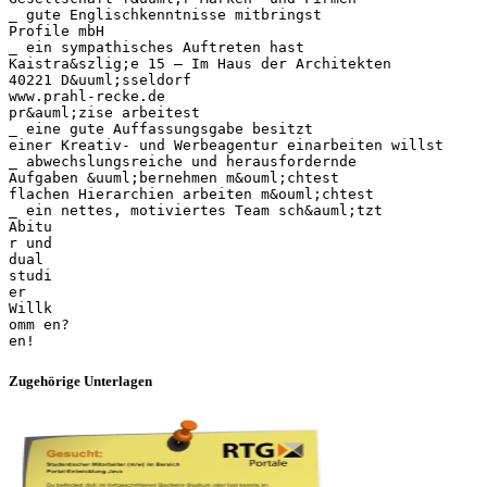
_ gute Englischkenntnisse mitbringst
Profile mbH
_ ein sympathisches Auftreten hast
Kaistra&szlig;e 15 – Im Haus der Architekten
40221 D&uuml;sseldorf
www.prahl-recke.de
pr&auml;zise arbeitest
_ eine gute Auffassungsgabe besitzt
einer Kreativ- und Werbeagentur einarbeiten willst
_ abwechslungsreiche und herausfordernde
Aufgaben &uuml;bernehmen m&ouml;chtest
flachen Hierarchien arbeiten m&ouml;chtest
_ ein nettes, motiviertes Team sch&auml;tzt
Abitu
r und
dual
studi
er
Willk
omm en?
Zugehörige Unterlagen