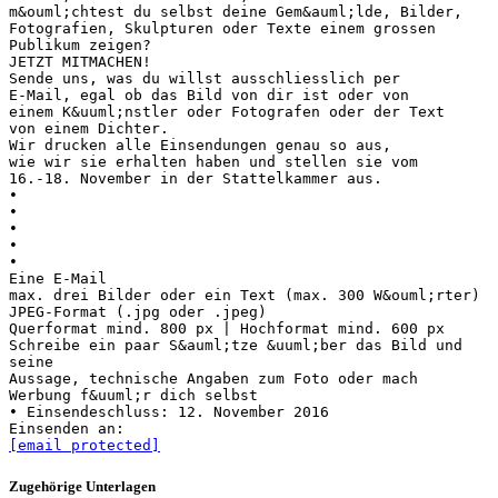
m&ouml;chtest du selbst deine Gem&auml;lde, Bilder,
Fotografien, Skulpturen oder Texte einem grossen
Publikum zeigen?
JETZT MITMACHEN!
Sende uns, was du willst ausschliesslich per
E-Mail, egal ob das Bild von dir ist oder von
einem K&uuml;nstler oder Fotografen oder der Text
von einem Dichter.
Wir drucken alle Einsendungen genau so aus,
wie wir sie erhalten haben und stellen sie vom
16.-18. November in der Stattelkammer aus.
•
•
•
•
•
Eine E-Mail
max. drei Bilder oder ein Text (max. 300 W&ouml;rter)
JPEG-Format (.jpg oder .jpeg)
Querformat mind. 800 px | Hochformat mind. 600 px
Schreibe ein paar S&auml;tze &uuml;ber das Bild und
seine
Aussage, technische Angaben zum Foto oder mach
Werbung f&uuml;r dich selbst
• Einsendeschluss: 12. November 2016
[email protected]
Zugehörige Unterlagen