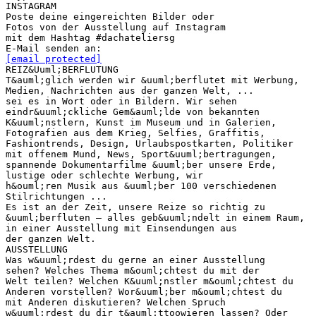
INSTAGRAM
Poste deine eingereichten Bilder oder
Fotos von der Ausstellung auf Instagram
mit dem Hashtag #dachateliersg
[email protected]
REIZ&Uuml;BERFLUTUNG
T&auml;glich werden wir &uuml;berflutet mit Werbung,
Medien, Nachrichten aus der ganzen Welt, ...
sei es in Wort oder in Bildern. Wir sehen
eindr&uuml;ckliche Gem&auml;lde von bekannten
K&uuml;nstlern, Kunst im Museum und in Galerien,
Fotografien aus dem Krieg, Selfies, Graffitis,
Fashiontrends, Design, Urlaubspostkarten, Politiker
mit offenem Mund, News, Sport&uuml;bertragungen,
spannende Dokumentarfilme &uuml;ber unsere Erde,
lustige oder schlechte Werbung, wir
h&ouml;ren Musik aus &uuml;ber 100 verschiedenen
Stilrichtungen ...
Es ist an der Zeit, unsere Reize so richtig zu
&uuml;berfluten – alles geb&uuml;ndelt in einem Raum,
in einer Ausstellung mit Einsendungen aus
der ganzen Welt.
AUSSTELLUNG
Was w&uuml;rdest du gerne an einer Ausstellung
sehen? Welches Thema m&ouml;chtest du mit der
Welt teilen? Welchen K&uuml;nstler m&ouml;chtest du
Anderen vorstellen? Wor&uuml;ber m&ouml;chtest du
mit Anderen diskutieren? Welchen Spruch
w&uuml;rdest du dir t&auml;ttoowieren lassen? Oder