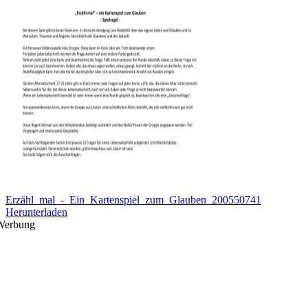
Erzähl_mal_-_Ein_Kartenspiel_zum_Glauben_200550741
Herunterladen
Werbung