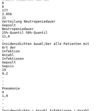
6
6
177
2.056
21
Verteilung Neutropeniedauer
Gepoolt
Neutropeniedauer
25%-Quantil 50%-Quantil
11,6
-
Inzidenzdichten &uuml;ber alle Patienten mit
Art der
Infektion
Anzahl
Infektionen
Gepoolt
Sepsis
19
9,2
-
-
-
Pneumonie
4
1,9
-
-
-
Inzidenzdichte = Anzahl Infektionen / Anzahl