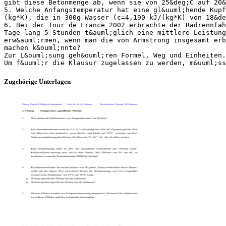
gibt diese Betonmenge ab, wenn sie von 25&deg;C auf 20
5. Welche Anfangstemperatur hat eine gl&uuml;hende Kupf
(kg*K), die in 300g Wasser (c=4,190 kJ/(kg*K) von 18&de
6. Bei der Tour de France 2002 erbrachte der Radrennfah
Tage lang 5 Stunden t&auml;glich eine mittlere Leistung
erw&auml;rmen, wenn man die von Armstrong insgesamt erb
machen k&ouml;nnte?
Zur L&ouml;sung geh&ouml;ren Formel, Weg und Einheiten.
Zugehörige Unterlagen