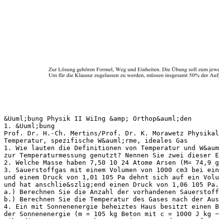
&Uuml;bung Physik II WiIng &amp; Orthop&auml;den
1. &Uuml;bung
Prof. Dr. H.-Ch. Mertins/Prof. Dr. K. Morawetz Physikal
Temperatur, spezifische W&auml;rme, ideales Gas
1. Wie lauten die Definitionen von Temperatur und W&aum
zur Temperaturmessung genutzt? Nennen Sie zwei dieser E
2. Welche Masse haben 7,50 10 24 Atome Arsen (M= 74,9 g
3. Sauerstoffgas mit einem Volumen von 1000 cm3 bei ein
und einem Druck von 1,01 105 Pa dehnt sich auf ein Vol
und hat anschlie&szlig;end einen Druck von 1,06 105 Pa.
a.) Berechnen Sie die Anzahl der vorhandenen Sauerstoff
b.) Berechnen Sie die Temperatur des Gases nach der Aus
4. Ein mit Sonnenenergie beheiztes Haus besitzt einen B
der Sonnenenergie (m = 105 kg Beton mit c = 1000 J kg −