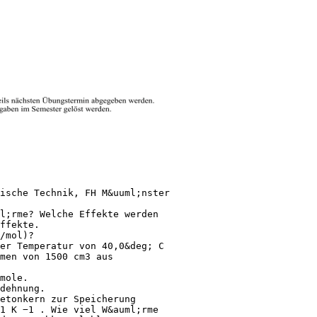
ische Technik, FH M&uuml;nster
l;rme? Welche Effekte werden
ffekte.
/mol)?
er Temperatur von 40,0&deg; C
umen von 1500 cm3 aus
mole.
dehnung.
etonkern zur Speicherung
1 K −1 . Wie viel W&auml;rme