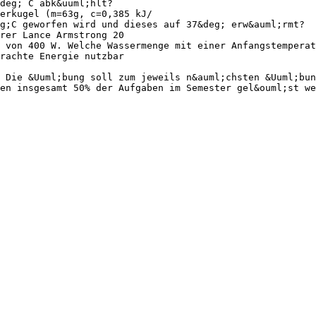
&deg; C abk&uuml;hlt?
erkugel (m=63g, c=0,385 kJ/
g;C geworfen wird und dieses auf 37&deg; erw&auml;rmt?
rer Lance Armstrong 20
 von 400 W. Welche Wassermenge mit einer Anfangstemperat
rachte Energie nutzbar
 Die &Uuml;bung soll zum jeweils n&auml;chsten &Uuml;bun