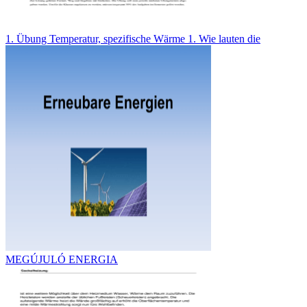
1. Übung Temperatur, spezifische Wärme 1. Wie lauten die
MEGÚJULÓ ENERGIA