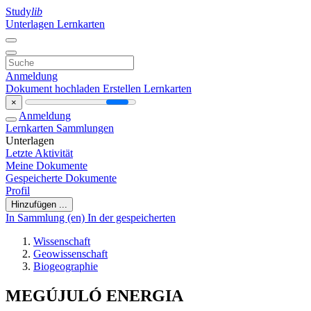
Study
lib
Unterlagen
Lernkarten
Anmeldung
Dokument hochladen
Erstellen Lernkarten
×
Anmeldung
Lernkarten
Sammlungen
Unterlagen
Letzte Aktivität
Meine Dokumente
Gespeicherte Dokumente
Profil
Hinzufügen ...
In Sammlung (en)
In der gespeicherten
Wissenschaft
Geowissenschaft
Biogeographie
MEGÚJULÓ ENERGIA