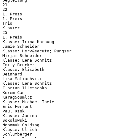
begleitung
21
22
1. Preis
1. Preis
Trio
Klavier
25
1. Preis
Klasse: Irina Hornung
Jamie Schneider
Klasse: Herv&eacute; Pungier
Mirjam Schneider
Klasse: Lena Schmitz
Emily Brucker
Klasse: Elisabeth
Deinhard
Lika Matiachvili
Klasse: Lena Schmitz
Florian Illetschko
Kerem Can
Karag&ouml;z
Klasse: Michael Thele
Eric Ferront
Paul Rink
Klasse: Janina
Sokolowski
Nepomuk Golding
Klasse: Ulrich
Schlumberger