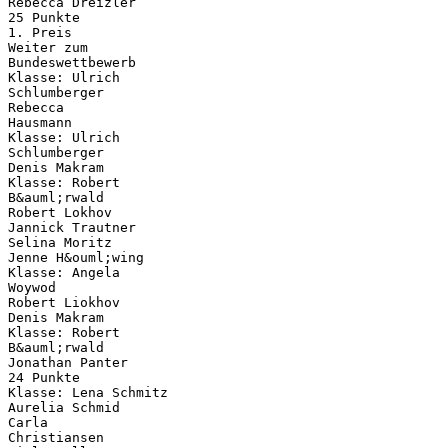
Rebecca Dreizler
25 Punkte
1. Preis
Weiter zum
Bundeswettbewerb
Klasse: Ulrich
Schlumberger
Rebecca
Hausmann
Klasse: Ulrich
Schlumberger
Denis Makram
Klasse: Robert
B&auml;rwald
Robert Lokhov
Jannick Trautner
Selina Moritz
Jenne H&ouml;wing
Klasse: Angela
Woywod
Robert Liokhov
Denis Makram
Klasse: Robert
B&auml;rwald
Jonathan Panter
24 Punkte
Klasse: Lena Schmitz
Aurelia Schmid
Carla
Christiansen