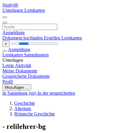
Study
lib
Unterlagen
Lernkarten
Anmeldung
Dokument hochladen
Erstellen Lernkarten
×
Anmeldung
Lernkarten
Sammlungen
Unterlagen
Letzte Aktivität
Meine Dokumente
Gespeicherte Dokumente
Profil
Hinzufügen ...
In Sammlung (en)
In der gespeicherten
Geschichte
Altertum
Römische Geschichte
- relilehrer-bg