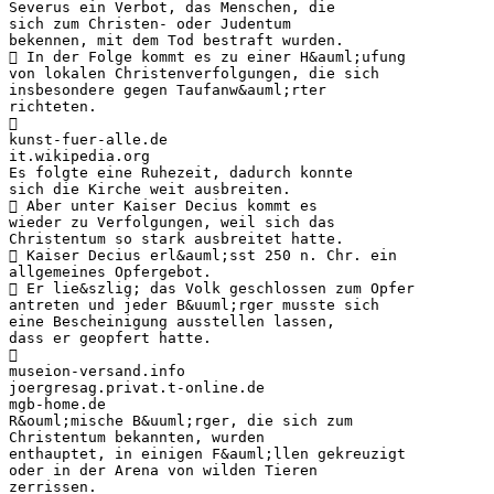
Severus ein Verbot, das Menschen, die
sich zum Christen- oder Judentum
bekennen, mit dem Tod bestraft wurden.
 In der Folge kommt es zu einer H&auml;ufung
von lokalen Christenverfolgungen, die sich
insbesondere gegen Taufanw&auml;rter
richteten.

kunst-fuer-alle.de
it.wikipedia.org
Es folgte eine Ruhezeit, dadurch konnte
sich die Kirche weit ausbreiten.
 Aber unter Kaiser Decius kommt es
wieder zu Verfolgungen, weil sich das
Christentum so stark ausbreitet hatte.
 Kaiser Decius erl&auml;sst 250 n. Chr. ein
allgemeines Opfergebot.
 Er lie&szlig; das Volk geschlossen zum Opfer
antreten und jeder B&uuml;rger musste sich
eine Bescheinigung ausstellen lassen,
dass er geopfert hatte.

museion-versand.info
joergresag.privat.t-online.de
mgb-home.de
R&ouml;mische B&uuml;rger, die sich zum
Christentum bekannten, wurden
enthauptet, in einigen F&auml;llen gekreuzigt
oder in der Arena von wilden Tieren
zerrissen.