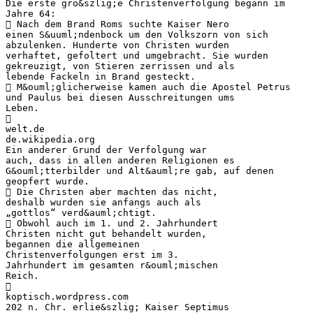
Die erste gro&szlig;e Christenverfolgung begann im
Jahre 64:
 Nach dem Brand Roms suchte Kaiser Nero
einen S&uuml;ndenbock um den Volkszorn von sich
abzulenken. Hunderte von Christen wurden
verhaftet, gefoltert und umgebracht. Sie wurden
gekreuzigt, von Stieren zerrissen und als
lebende Fackeln in Brand gesteckt.
 M&ouml;glicherweise kamen auch die Apostel Petrus
und Paulus bei diesen Ausschreitungen ums
Leben.

welt.de
de.wikipedia.org
Ein anderer Grund der Verfolgung war
auch, dass in allen anderen Religionen es
G&ouml;tterbilder und Alt&auml;re gab, auf denen
geopfert wurde.
 Die Christen aber machten das nicht,
deshalb wurden sie anfangs auch als
„gottlos“ verd&auml;chtigt.
 Obwohl auch im 1. und 2. Jahrhundert
Christen nicht gut behandelt wurden,
begannen die allgemeinen
Christenverfolgungen erst im 3.
Jahrhundert im gesamten r&ouml;mischen
Reich.

koptisch.wordpress.com
202 n. Chr. erlie&szlig; Kaiser Septimus