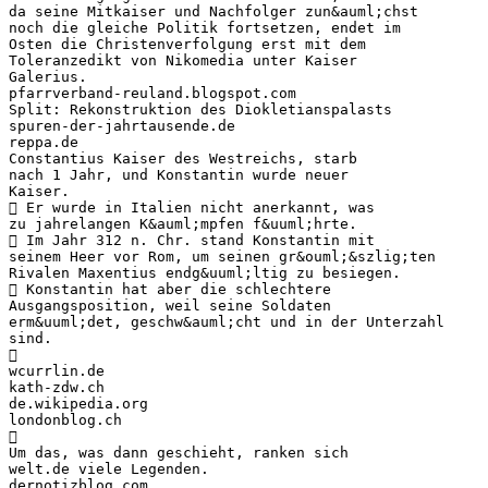
da seine Mitkaiser und Nachfolger zun&auml;chst
noch die gleiche Politik fortsetzen, endet im
Osten die Christenverfolgung erst mit dem
Toleranzedikt von Nikomedia unter Kaiser
Galerius.
pfarrverband-reuland.blogspot.com
Split: Rekonstruktion des Diokletianspalasts
spuren-der-jahrtausende.de
reppa.de
Constantius Kaiser des Westreichs, starb
nach 1 Jahr, und Konstantin wurde neuer
Kaiser.
 Er wurde in Italien nicht anerkannt, was
zu jahrelangen K&auml;mpfen f&uuml;hrte.
 Im Jahr 312 n. Chr. stand Konstantin mit
seinem Heer vor Rom, um seinen gr&ouml;&szlig;ten
Rivalen Maxentius endg&uuml;ltig zu besiegen.
 Konstantin hat aber die schlechtere
Ausgangsposition, weil seine Soldaten
erm&uuml;det, geschw&auml;cht und in der Unterzahl
sind.

wcurrlin.de
kath-zdw.ch
de.wikipedia.org
londonblog.ch

Um das, was dann geschieht, ranken sich
welt.de viele Legenden.
dernotizblog.com