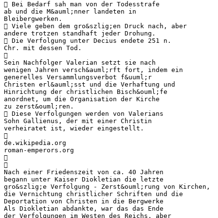
 Bei Bedarf sah man von der Todesstrafe
ab und die M&auml;nner landeten in
Bleibergwerken.
 Viele geben dem gro&szlig;en Druck nach, aber
andere trotzen standhaft jeder Drohung.
 Die Verfolgung unter Decius endete 251 n.
Chr. mit dessen Tod.

Sein Nachfolger Valerian setzt sie nach
wenigen Jahren versch&auml;rft fort, indem ein
generelles Versammlungsverbot f&uuml;r
Christen erl&auml;sst und die Verhaftung und
Hinrichtung der christlichen Bisch&ouml;fe
anordnet, um die Organisation der Kirche
zu zerst&ouml;ren.
 Diese Verfolgungen werden von Valerians
Sohn Gallienus, der mit einer Christin
verheiratet ist, wieder eingestellt.

de.wikipedia.org
roman-emperors.org


Nach einer Friedenszeit von ca. 40 Jahren
begann unter Kaiser Diokletian die letzte
gro&szlig;e Verfolgung - Zerst&ouml;rung von Kirchen,
die Vernichtung christlicher Schriften und die
Deportation von Christen in die Bergwerke
Als Diokletian abdankte, war das das Ende
der Verfolgungen im Westen des Reichs, aber