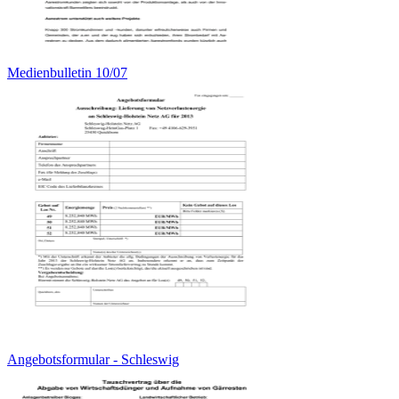
Medienbulletin 10/07
Angebotsformular - Schleswig