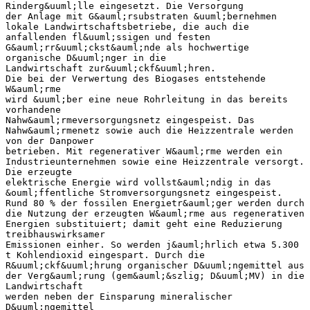
Rinderg&uuml;lle eingesetzt. Die Versorgung
der Anlage mit G&auml;rsubstraten &uuml;bernehmen
lokale Landwirtschaftsbetriebe, die auch die
anfallenden fl&uuml;ssigen und festen
G&auml;rr&uuml;ckst&auml;nde als hochwertige
organische D&uuml;nger in die
Landwirtschaft zur&uuml;ckf&uuml;hren.
Die bei der Verwertung des Biogases entstehende
W&auml;rme
wird &uuml;ber eine neue Rohrleitung in das bereits
vorhandene
Nahw&auml;rmeversorgungsnetz eingespeist. Das
Nahw&auml;rmenetz sowie auch die Heizzentrale werden
von der Danpower
betrieben. Mit regenerativer W&auml;rme werden ein
Industrieunternehmen sowie eine Heizzentrale versorgt.
Die erzeugte
elektrische Energie wird vollst&auml;ndig in das
&ouml;ffentliche Stromversorgungsnetz eingespeist.
Rund 80 % der fossilen Energietr&auml;ger werden durch
die Nutzung der erzeugten W&auml;rme aus regenerativen
Energien substituiert; damit geht eine Reduzierung
treibhauswirksamer
Emissionen einher. So werden j&auml;hrlich etwa 5.300
t Kohlendioxid eingespart. Durch die
R&uuml;ckf&uuml;hrung organischer D&uuml;ngemittel aus
der Verg&auml;rung (gem&auml;&szlig; D&uuml;MV) in die
Landwirtschaft
werden neben der Einsparung mineralischer
D&uuml;ngemittel