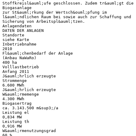
Stoffkreisl&auml;ufe geschlossen. Zudem tr&auml;gt die
Biogasanlage
zur St&auml;rkung der Wertsch&ouml;pfung im
l&auml;ndlichen Raum bei sowie auch zur Schaffung und
Sicherung von Arbeitspl&auml;tzen.
Anlagendaten
DATEN DER ANLAGEN
Standorte
siehe Karte
Inbetriebnahme
2010
Fl&auml;chenbedarf der Anlage
(Anbau NaWaRo)
400 ha
Volllastbetrieb
Anfang 2011
J&auml;hrlich erzeugte
Strommenge
6.600 MWh
J&auml;hrlich erzeugte
W&auml;rmemenge
4.300 MWh
Biogasertrag
ca. 3.143.500 m&sup3;/a
Leistung el
0,834 MW
Leistung th
0,916 MW
W&auml;rmenutzungsgrad
60 %