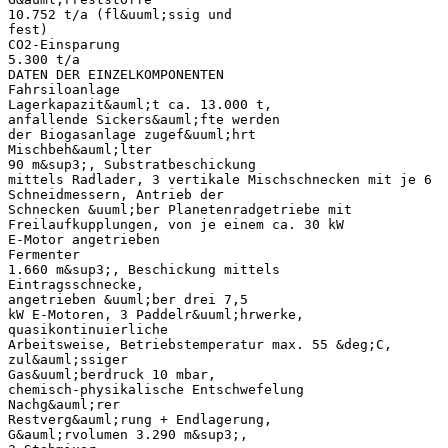
10.752 t/a (fl&uuml;ssig und
fest)
CO2-Einsparung
5.300 t/a
DATEN DER EINZELKOMPONENTEN
Fahrsiloanlage
Lagerkapazit&auml;t ca. 13.000 t,
anfallende Sickers&auml;fte werden
der Biogasanlage zugef&uuml;hrt
Mischbeh&auml;lter
90 m&sup3;, Substratbeschickung
mittels Radlader, 3 vertikale Mischschnecken mit je 6
Schneidmessern, Antrieb der
Schnecken &uuml;ber Planetenradgetriebe mit
Freilaufkupplungen, von je einem ca. 30 kW
E-Motor angetrieben
Fermenter
1.660 m&sup3;, Beschickung mittels
Eintragsschnecke,
angetrieben &uuml;ber drei 7,5
kW E-Motoren, 3 Paddelr&uuml;hrwerke,
quasikontinuierliche
Arbeitsweise, Betriebstemperatur max. 55 &deg;C,
zul&auml;ssiger
Gas&uuml;berdruck 10 mbar,
chemisch-physikalische Entschwefelung
Nachg&auml;rer
Restverg&auml;rung + Endlagerung,
G&auml;rvolumen 3.290 m&sup3;,