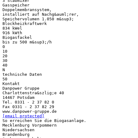
3 Stabmixer
Gasspeicher
Doppelmembransystem,
installiert auf Nachg&auml;rer,
Speichervolumen 1.050 m&sup3;
Blockheizkraftwerk
834 kWel
916 kWth
Biogasfackel
bis zu 500 m&sup3;/h
0
10
20
30
40
N
technische Daten
50
Kontakt
Danpower Gruppe
Charlottenstra&szlig;e 40
14467 Potsdam
Tel. 0331 - 2 37 82 0
Fax 0331 - 2 37 82 29
[email protected]
So erreichen Sie die Biogasanlage.
Mecklenburg Vorpommern
Niedersachsen
Brandenburg