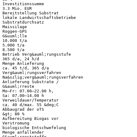
Investitionssumme
3.3 Mio. EUR
Bereitstellung Substrat
lokale Landwirtschaftsbetriebe
Substratdurchsatz
Maissilage
Roggen-GPS
G&uuml;lle
10.000 t/a
5.000 t/a
8.500 t/a
Betrieb Verg&auml;rungsstufe
365 d/a, 24 h/d
Menge Anlieferung
ca. 45 t/d, 365 d/a
Verg&auml;rungsverfahren
Na&szlig;verg&auml;rungsverfahren
Anlieferung Substrate /
G&auml;rreste
Mo–Fr: 07.00–22.00 h,
Sa: 07.00–14.00 h
Verweildauer/Temperatur
ca. 40 d/max. 55 &deg;C
Abbaugrad der oTS
&gt; 80 %
Aufbereitung Biogas vor
Verstromung
biologische Entschwefelung
Menge anfallender
G&auml;rreststoffe