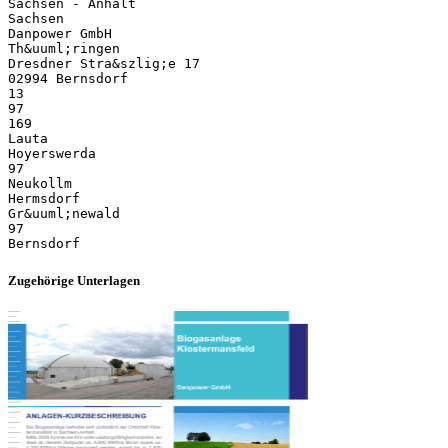
Sachsen - Anhalt
Sachsen
Danpower GmbH
Th&uuml;ringen
Dresdner Stra&szlig;e 17
02994 Bernsdorf
13
97
169
Lauta
Hoyerswerda
97
Neukollm
Hermsdorf
Gr&uuml;newald
97
Zugehörige Unterlagen