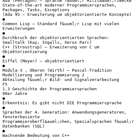
Ada (Pentagon) – Sprache f&uuml;r Milit&auml;rzwecke
State-of-the-art moderner Programmiersprachen,
Packages, Tasks, Exceptions
(Ada 95 – Erweiterung um objektorientierte Konzepte)
●
Common Lisp – Standard f&uuml;r Lisp mit vielen
Erweiterungen
●
Durchbruch der objektorientierten Sprachen:
Smalltalk (Kay, Ingalls, Xerox Parc)
C++ (Stroustrup) – Erweiterung von C um
Objektorientierung
●
Eiffel (Meyer) – objektorientiert
●
Modula-3 , Oberon (Wirth) – Pascal-Tradition
Modellierung und Programmierung 2
Abteilung f&uuml;r Bild- und Signalverarbeitung
F5
1.3 Geschichte der Programmiersprachen
90er Jahre
●
Erkenntnis: Es gibt nicht DIE Programmiersprache
●
Sprachen der 4. Generation: Anwendungsgeneratoren,
fensterbasierte
Programmieroberfl&auml;chen, Spezialsprachen f&uuml;r
Datenbanken (SQL)
●
Wachsende Bedeutung von C++