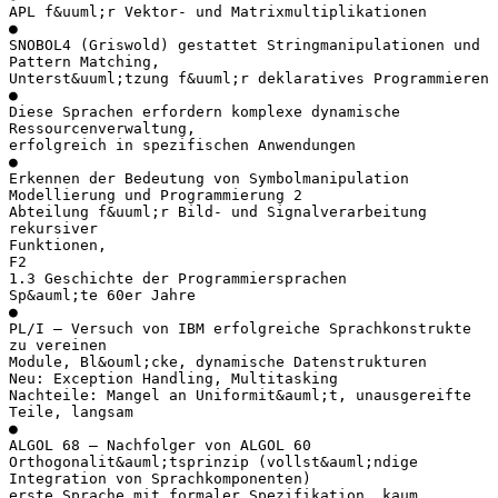
APL f&uuml;r Vektor- und Matrixmultiplikationen
●
SNOBOL4 (Griswold) gestattet Stringmanipulationen und
Pattern Matching,
Unterst&uuml;tzung f&uuml;r deklaratives Programmieren
●
Diese Sprachen erfordern komplexe dynamische
Ressourcenverwaltung,
erfolgreich in spezifischen Anwendungen
●
Erkennen der Bedeutung von Symbolmanipulation
Modellierung und Programmierung 2
Abteilung f&uuml;r Bild- und Signalverarbeitung
rekursiver
Funktionen,
F2
1.3 Geschichte der Programmiersprachen
Sp&auml;te 60er Jahre
●
PL/I – Versuch von IBM erfolgreiche Sprachkonstrukte
zu vereinen
Module, Bl&ouml;cke, dynamische Datenstrukturen
Neu: Exception Handling, Multitasking
Nachteile: Mangel an Uniformit&auml;t, unausgereifte
Teile, langsam
●
ALGOL 68 – Nachfolger von ALGOL 60
Orthogonalit&auml;tsprinzip (vollst&auml;ndige
Integration von Sprachkomponenten)
erste Sprache mit formaler Spezifikation, kaum