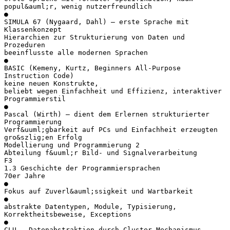
popul&auml;r, wenig nutzerfreundlich
●
SIMULA 67 (Nygaard, Dahl) – erste Sprache mit
Klassenkonzept
Hierarchien zur Strukturierung von Daten und
Prozeduren
beeinflusste alle modernen Sprachen
●
BASIC (Kemeny, Kurtz, Beginners All-Purpose
Instruction Code)
keine neuen Konstrukte,
beliebt wegen Einfachheit und Effizienz, interaktiver
Programmierstil
●
Pascal (Wirth) – dient dem Erlernen strukturierter
Programmierung
Verf&uuml;gbarkeit auf PCs und Einfachheit erzeugten
gro&szlig;en Erfolg
Modellierung und Programmierung 2
Abteilung f&uuml;r Bild- und Signalverarbeitung
F3
1.3 Geschichte der Programmiersprachen
70er Jahre
●
Fokus auf Zuverl&auml;ssigkeit und Wartbarkeit
●
abstrakte Datentypen, Module, Typisierung,
Korrektheitsbeweise, Exceptions
●
CLU – Datenabstraktion durch Cluster-Mechanismus