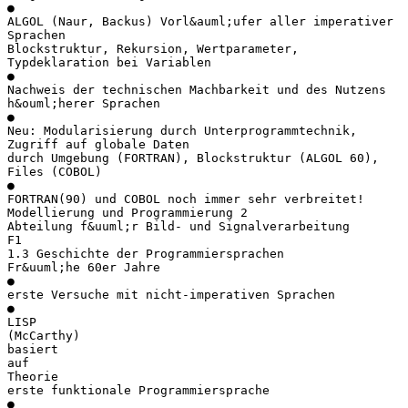
●
ALGOL (Naur, Backus) Vorl&auml;ufer aller imperativer
Sprachen
Blockstruktur, Rekursion, Wertparameter,
Typdeklaration bei Variablen
●
Nachweis der technischen Machbarkeit und des Nutzens
h&ouml;herer Sprachen
●
Neu: Modularisierung durch Unterprogrammtechnik,
Zugriff auf globale Daten
durch Umgebung (FORTRAN), Blockstruktur (ALGOL 60),
Files (COBOL)
●
FORTRAN(90) und COBOL noch immer sehr verbreitet!
Modellierung und Programmierung 2
Abteilung f&uuml;r Bild- und Signalverarbeitung
F1
1.3 Geschichte der Programmiersprachen
Fr&uuml;he 60er Jahre
●
erste Versuche mit nicht-imperativen Sprachen
●
LISP
(McCarthy)
basiert
auf
Theorie
erste funktionale Programmiersprache
●