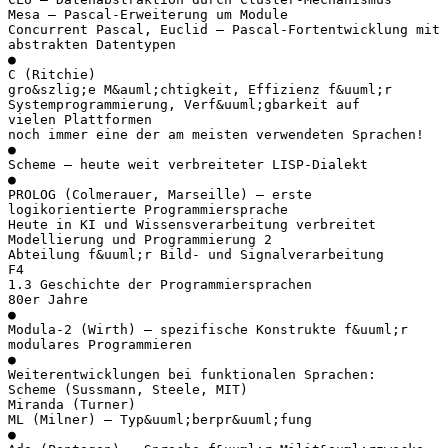
Mesa – Pascal-Erweiterung um Module
Concurrent Pascal, Euclid – Pascal-Fortentwicklung mit
abstrakten Datentypen
●
C (Ritchie)
gro&szlig;e M&auml;chtigkeit, Effizienz f&uuml;r
Systemprogrammierung, Verf&uuml;gbarkeit auf
vielen Plattformen
noch immer eine der am meisten verwendeten Sprachen!
●
Scheme – heute weit verbreiteter LISP-Dialekt
●
PROLOG (Colmerauer, Marseille) – erste
logikorientierte Programmiersprache
Heute in KI und Wissensverarbeitung verbreitet
Modellierung und Programmierung 2
Abteilung f&uuml;r Bild- und Signalverarbeitung
F4
1.3 Geschichte der Programmiersprachen
80er Jahre
●
Modula-2 (Wirth) – spezifische Konstrukte f&uuml;r
modulares Programmieren
●
Weiterentwicklungen bei funktionalen Sprachen:
Scheme (Sussmann, Steele, MIT)
Miranda (Turner)
ML (Milner) – Typ&uuml;berpr&uuml;fung
●