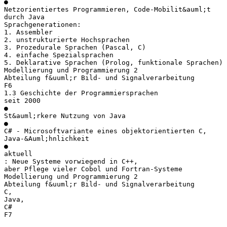
●
Netzorientiertes Programmieren, Code-Mobilit&auml;t
durch Java
Sprachgenerationen:
1. Assembler
2. unstrukturierte Hochsprachen
3. Prozedurale Sprachen (Pascal, C)
4. einfache Spezialsprachen
5. Deklarative Sprachen (Prolog, funktionale Sprachen)
Modellierung und Programmierung 2
Abteilung f&uuml;r Bild- und Signalverarbeitung
F6
1.3 Geschichte der Programmiersprachen
seit 2000
●
St&auml;rkere Nutzung von Java
●
C# - Microsoftvariante eines objektorientierten C,
Java-&Auml;hnlichkeit
●
aktuell
: Neue Systeme vorwiegend in C++,
aber Pflege vieler Cobol und Fortran-Systeme
Modellierung und Programmierung 2
Abteilung f&uuml;r Bild- und Signalverarbeitung
C,
Java,
C#