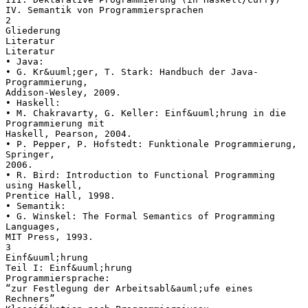
IV. Semantik von Programmiersprachen
2
Gliederung
Literatur
Literatur
• Java:
• G. Kr&uuml;ger, T. Stark: Handbuch der Java-
Programmierung,
Addison-Wesley, 2009.
• Haskell:
• M. Chakravarty, G. Keller: Einf&uuml;hrung in die
Programmierung mit
Haskell, Pearson, 2004.
• P. Pepper, P. Hofstedt: Funktionale Programmierung,
Springer,
2006.
• R. Bird: Introduction to Functional Programming
using Haskell,
Prentice Hall, 1998.
• Semantik:
• G. Winskel: The Formal Semantics of Programming
Languages,
MIT Press, 1993.
3
Einf&uuml;hrung
Teil I: Einf&uuml;hrung
Programmiersprache:
“zur Festlegung der Arbeitsabl&auml;ufe eines
Rechners”