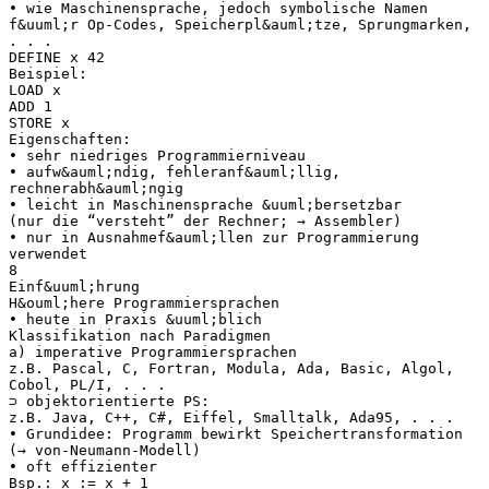
• wie Maschinensprache, jedoch symbolische Namen
f&uuml;r Op-Codes, Speicherpl&auml;tze, Sprungmarken,
. . .
DEFINE x 42
Beispiel:
LOAD x
ADD 1
STORE x
Eigenschaften:
• sehr niedriges Programmierniveau
• aufw&auml;ndig, fehleranf&auml;llig,
rechnerabh&auml;ngig
• leicht in Maschinensprache &uuml;bersetzbar
(nur die “versteht” der Rechner; → Assembler)
• nur in Ausnahmef&auml;llen zur Programmierung
verwendet
8
Einf&uuml;hrung
H&ouml;here Programmiersprachen
• heute in Praxis &uuml;blich
Klassifikation nach Paradigmen
a) imperative Programmiersprachen
z.B. Pascal, C, Fortran, Modula, Ada, Basic, Algol,
Cobol, PL/I, . . .
⊃ objektorientierte PS:
z.B. Java, C++, C#, Eiffel, Smalltalk, Ada95, . . .
• Grundidee: Programm bewirkt Speichertransformation
(→ von-Neumann-Modell)
• oft effizienter
Bsp.: x := x + 1