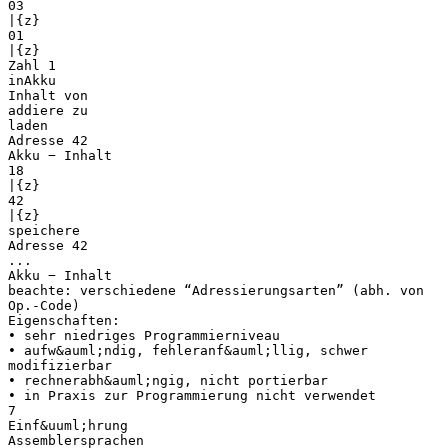
03
|{z}
01
|{z}
Zahl 1
inAkku
Inhalt von
addiere zu
laden
Adresse 42
Akku − Inhalt
18
|{z}
42
|{z}
speichere
Adresse 42
...
Akku − Inhalt
beachte: verschiedene “Adressierungsarten” (abh. von
Op.-Code)
Eigenschaften:
• sehr niedriges Programmierniveau
• aufw&auml;ndig, fehleranf&auml;llig, schwer
modifizierbar
• rechnerabh&auml;ngig, nicht portierbar
• in Praxis zur Programmierung nicht verwendet
7
Einf&uuml;hrung
Assemblersprachen