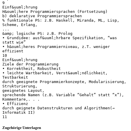
9
Einf&uuml;hrung
H&ouml;here Programmiersprachen (Fortsetzung)
b) deklarative Programmiersprachen
% funktionale PS: z.B. Haskell, Miranda, ML, Lisp,
Scheme, Erlang,
...
&amp; logische PS: z.B. Prolog
• Grundidee: ausf&uuml;hrbare Spezifikation, “was
statt wie”
• h&ouml;heres Programmierniveau, z.T. weniger
effizient
10
Einf&uuml;hrung
Ziele der Programmierung
• Korrektheit, Robustheit
• leichte Wartbarkeit, Verst&auml;ndlichkeit,
Testbarkeit
durch geeignete Programmierkonzepte, Modularisierung,
Strukturierung,
geeignetes Layout,
sprechende Namen (z.B. Variable “Gehalt” statt “x”),
Kommentare,. . .
• Effizienz
durch geignete Datenstrukturen und Algorithmen(→
Informatik II)
Zugehörige Unterlagen