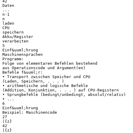
42
Daten
...
n-1
n
laden
CPU
speichern
Akku/Register
verarbeiten
5
Einf&uuml;hrung
Maschinensprachen
Programm:
Folge von elementaren Befehlen bestehend
aus Operationscode und Argument(en)
Befehle f&uuml;r:
• Transport zwischen Speicher und CPU
(Laden, Speichern, . . . )
• arithmetische und logische Befehle
(Addition, Konjunktion, . . . ) auf CPU-Registern
• Sprungbefehle (bedingt/unbedingt, absolut/relativ)
• ...
6
Einf&uuml;hrung
Beispiel: Maschinencode
27
|{z}
42
|{z}