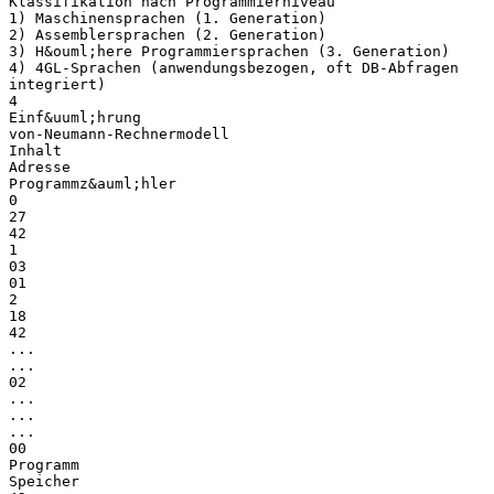
Klassifikation nach Programmierniveau
1) Maschinensprachen (1. Generation)
2) Assemblersprachen (2. Generation)
3) H&ouml;here Programmiersprachen (3. Generation)
4) 4GL-Sprachen (anwendungsbezogen, oft DB-Abfragen
integriert)
4
Einf&uuml;hrung
von-Neumann-Rechnermodell
Inhalt
Adresse
Programmz&auml;hler
0
27
42
1
03
01
2
18
42
...
...
02
...
...
...
00
Programm
Speicher