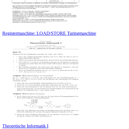
Registermaschine: LOAD/STORE Turingmaschine
Theoretische Informatik I