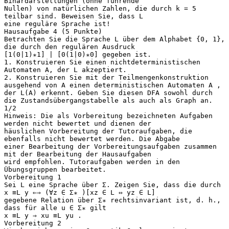
Binärdarstellungen (ohne führende
Nullen) von natürlichen Zahlen, die durch k = 5
teilbar sind. Beweisen Sie, dass L
eine reguläre Sprache ist!
Hausaufgabe 4 (5 Punkte)
Betrachten Sie die Sprache L über dem Alphabet {0, 1},
die durch den regulären Ausdruck
[1(0|1)∗1] | [0(1|0)∗0] gegeben ist.
1. Konstruieren Sie einen nichtdeterministischen
Automaten A, der L akzeptiert.
2. Konstruieren Sie mit der Teilmengenkonstruktion
ausgehend von A einen deterministischen Automaten A ,
der L(A) erkennt. Geben Sie diesen DFA sowohl durch
die Zustandsübergangstabelle als auch als Graph an.
1/2
Hinweis: Die als Vorbereitung bezeichneten Aufgaben
werden nicht bewertet und dienen der
häuslichen Vorbereitung der Tutoraufgaben, die
ebenfalls nicht bewertet werden. Die Abgabe
einer Bearbeitung der Vorbereitungsaufgaben zusammen
mit der Bearbeitung der Hausaufgaben
wird empfohlen. Tutoraufgaben werden in den
Übungsgruppen bearbeitet.
Vorbereitung 1
Sei L eine Sprache über Σ. Zeigen Sie, dass die durch
x ≡L y ⇐⇒ (∀z ∈ Σ∗ )[xz ∈ L ⇔ yz ∈ L]
gegebene Relation über Σ∗ rechtsinvariant ist, d. h.,
dass für alle u ∈ Σ∗ gilt
x ≡L y ⇒ xu ≡L yu .
Vorbereitung 2