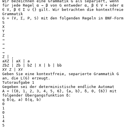
Wir bezeichnen eine Grammatik G als separiert, wenn
für jede Regel α → β von G entweder α, β ∈ V + oder α
∈ V, β ∈ Σ ∪ {} gilt. Wir betrachten die kontextfreie
Grammatik
G = (V, Σ, P, S) mit den folgenden Regeln in BNF-Form
S
X
Y
Z
→
→
→
→
Z | ,
aXZ | aX | a
ZbZ | Zb | bZ | X | b | bb
XY Z | XY
Geben Sie eine kontextfreie, separierte Grammatik G
an, die L(G) erzeugt.
Tutoraufgabe 1
Gegeben sei der deterministische endliche Automat
A = ({0, 1, 2, 3, 4, 5, 6}, {a, b}, δ, 0, {6}) mit
folgender Übergangsfunktion δ:
q δ(q, a) δ(q, b)
0
1
0
1
4
5