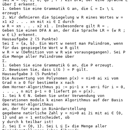
über Σ erkennt.
1. Geben Sie eine Grammatik G an, die L̄ = Σ∗ \ L
erzeugt.
2. Wir deﬁnieren die Spiegelung w R eines Wortes w =
x1 x2 . . . xn mit xi ∈ Σ durch
w R = xn . . . x2 x1 . Insbesondere gilt R = .
Geben Sie einen DFA A an, der die Sprache LR = {w R ;
w ∈ L} erkennt.
Hausaufgabe 2 (5 Punkte)
Sei Σ = {a, b}. Ein Wort w nennt man Palindrom, wenn
für das gespiegelte Wort w R gilt
w R = w (Deﬁnition von w R wie vorausgegangen). Sei P
die Menge aller Palindrome über
Σ.
1. Geben Sie eine Grammatik G an, die P erzeugt.
2. Beweisen Sie, dass L(G ) = P gilt.
Hausaufgabe 3 (5 Punkte)
Die Auswertung von Polynomen p(x) = ni=0 ai xi vom
Grad n ≥ 0 für bestimmte x nach
dem Horner-Algorithmus pi := pi−1 x + an−i für i = 0,
. . . , n mit p−1 = 0 liefert pn = p(x).
1. Sei k ∈ N. Geben Sie unter Verwendung von
Operationen modulo k einen Algorithmus auf der Basis
des Horner-Algorithmus
an, der für eine in Binärdarstellung
gegebene natürliche Zahl y = ni=0 ai 2i mit ai ∈ {0,
1} und an = 1 entscheidet, ob
y durch k teilbar ist!
2. Sei Σ = {0, 1}. Sei L ⊆ Σ∗ die Menge aller