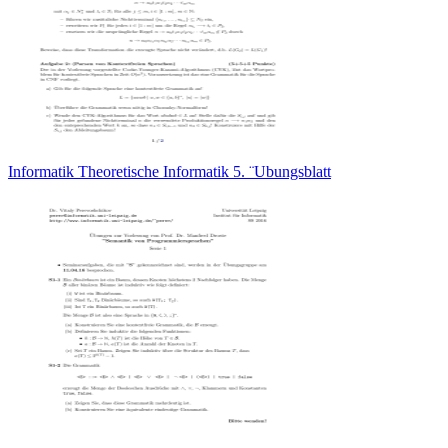
Informatik Theoretische Informatik 5. ¨Ubungsblatt