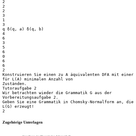
2
2
2
3
1
3
q δ(q, a) δ(q, b)
4
6
3
5
6
0
6
6
2
Konstruieren Sie einen zu A äquivalenten DFA mit einer
für L(A) minimalen Anzahl von
Zuständen.
Tutoraufgabe 2
Wir betrachten wieder die Grammatik G aus der
Vorbereitungsaufgabe 2.
Geben Sie eine Grammatik in Chomsky-Normalform an, die
L(G) erzeugt!
Zugehörige Unterlagen