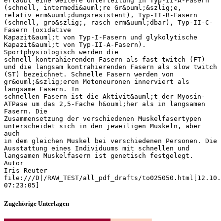
erlaubt eine weitere Unterteilung in Typ-II-A-Fasern
(schnell, intermedi&auml;re Gr&ouml;&szlig;e,
relativ erm&uuml;dungsresistent), Typ-II-B-Fasern
(schnell, gro&szlig;, rasch erm&uuml;dbar), Typ-II-C-
Fasern (oxidative
Kapazit&auml;t von Typ-I-Fasern und glykolytische
Kapazit&auml;t von Typ-II-A-Fasern).
Sportphysiologisch werden die
schnell kontrahierenden Fasern als fast twitch (FT)
und die langsam kontrahierenden Fasern als slow twitch
(ST) bezeichnet. Schnelle Fasern werden von
gr&ouml;&szlig;eren Motoneuronen innerviert als
langsame Fasern. In
schnellen Fasern ist die Aktivit&auml;t der Myosin-
ATPase um das 2,5-Fache h&ouml;her als in langsamen
Fasern. Die
Zusammensetzung der verschiedenen Muskelfasertypen
unterscheidet sich in den jeweiligen Muskeln, aber
auch
in dem gleichen Muskel bei verschiedenen Personen. Die
Ausstattung eines Individuums mit schnellen und
langsamen Muskelfasern ist genetisch festgelegt.
Autor
Iris Reuter
file:///D|/RAW_TEST/all_pdf_drafts/to025050.html[12.10.
Zugehörige Unterlagen