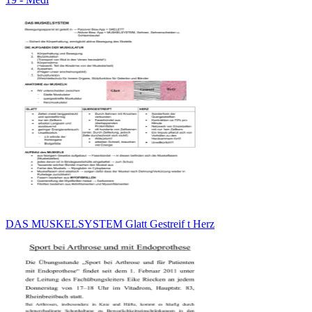
DAS MUSKELSYSTEM Glatt Gestreif t Herz