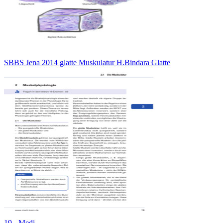
SBBS Jena 2014 glatte Muskulatur H.Bindara Glatte
19 - Medi