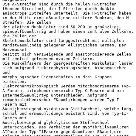
Die A-Streifen sind durch die hellen H-Streifen
(Hensen-Streifen), die I-Streifen durch dunkle
anisotrope ZStreifen unterteilt. Die H-Streifen haben
in der Mitte eine d&uuml;nne mittlere Membran, den M-
Streifen. Die Zellen
der glatten Muskulatur sind 50–200 μm gro&szlig;,
spindelf&ouml;rmig und haben einen zentralen Zellkern,
die Zellen der
Skelettmuskulatur sind langgestreckt mit multiplen
randst&auml;ndig gelegenen elliptischen Kernen. Der
Herzmuskel
besitzt sich verzweigende und anastomosierende Zellen
mit zentral gelegenem ovalen Zellkern.
Die Muskelfasern der quergestreiften Muskulatur lassen
sich aufgrund elektrophysiologischer, biochemischer
und
morphologischer Eigenschaften in drei Gruppen
einteilen.
Elektronenmikroskopisch werden mitochondrienarme Typ-
A-Fasern, mitochondrienreiche Typ-C-Fasern und ein
Intermedi&auml;rtyp unterschieden. Aufgrund
immunhistochemischer F&auml;rbungen werden Typ-I-
Fasern mit
&uuml;berwiegend oxidativem Stoffwechsel, welche lang,
schmal und erm&uuml;dungsresistent sind, von Typ-II-
Fasern mit
&uuml;berwiegend glykolytischem Stoffwechsel
unterschieden. Das Verhalten der myofibrill&auml;ren
ATPase der Typ-IIFasern gegen&uuml;ber S&auml;ure