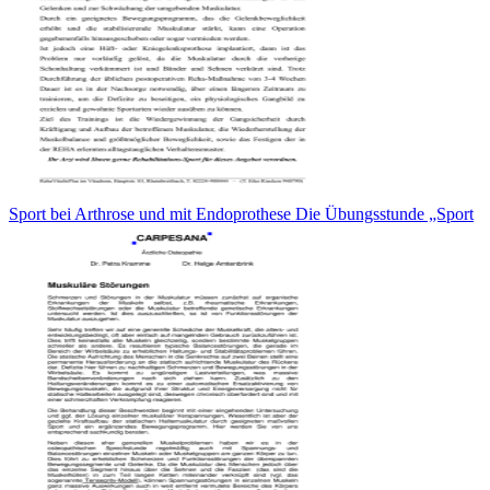
Sport bei Arthrose und mit Endoprothese Die Übungsstunde „Sport