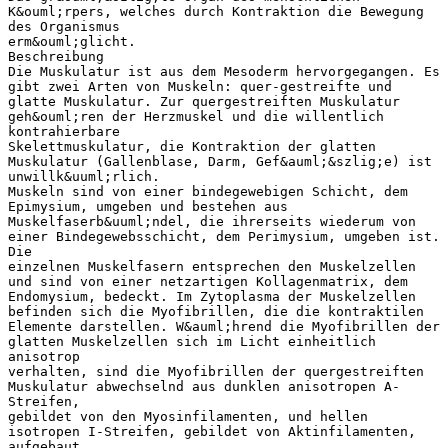
K&ouml;rpers, welches durch Kontraktion die Bewegung
des Organismus
erm&ouml;glicht.
Beschreibung
Die Muskulatur ist aus dem Mesoderm hervorgegangen. Es
gibt zwei Arten von Muskeln: quer-gestreifte und
glatte Muskulatur. Zur quergestreiften Muskulatur
geh&ouml;ren der Herzmuskel und die willentlich
kontrahierbare
Skelettmuskulatur, die Kontraktion der glatten
Muskulatur (Gallenblase, Darm, Gef&auml;&szlig;e) ist
unwillk&uuml;rlich.
Muskeln sind von einer bindegewebigen Schicht, dem
Epimysium, umgeben und bestehen aus
Muskelfaserb&uuml;ndel, die ihrerseits wiederum von
einer Bindegewebsschicht, dem Perimysium, umgeben ist.
Die
einzelnen Muskelfasern entsprechen den Muskelzellen
und sind von einer netzartigen Kollagenmatrix, dem
Endomysium, bedeckt. Im Zytoplasma der Muskelzellen
befinden sich die Myofibrillen, die die kontraktilen
Elemente darstellen. W&auml;hrend die Myofibrillen der
glatten Muskelzellen sich im Licht einheitlich
anisotrop
verhalten, sind die Myofibrillen der quergestreiften
Muskulatur abwechselnd aus dunklen anisotropen A-
Streifen,
gebildet von den Myosinfilamenten, und hellen
isotropen I-Streifen, gebildet von Aktinfilamenten,
aufgebaut.