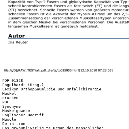
PDF 01328
Engelhardt (Hrsg.)
Lexikon Orthop&auml;die und Unfallchirurgie
Muskel
drucken
PDF
Synonyme
Muskelgewebe
Englischer Begriff
Muscle
Definition
Das gr&ouml;&szlig;te Organ des menschlichen