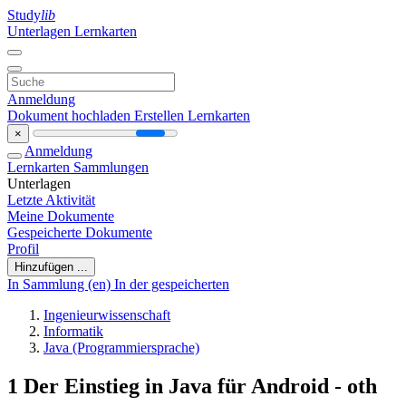
Study
lib
Unterlagen
Lernkarten
Anmeldung
Dokument hochladen
Erstellen Lernkarten
×
Anmeldung
Lernkarten
Sammlungen
Unterlagen
Letzte Aktivität
Meine Dokumente
Gespeicherte Dokumente
Profil
Hinzufügen ...
In Sammlung (en)
In der gespeicherten
Ingenieurwissenschaft
Informatik
Java (Programmiersprache)
1 Der Einstieg in Java für Android - oth