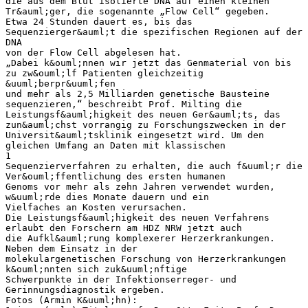
die aus dem Blut isolierte DNA auf einen kleinen
Tr&auml;ger, die sogenannte „Flow Cell“ gegeben.
Etwa 24 Stunden dauert es, bis das
Sequenzierger&auml;t die spezifischen Regionen auf der
DNA
von der Flow Cell abgelesen hat.
„Dabei k&ouml;nnen wir jetzt das Genmaterial von bis
zu zw&ouml;lf Patienten gleichzeitig
&uuml;berpr&uuml;fen
und mehr als 2,5 Milliarden genetische Bausteine
sequenzieren,“ beschreibt Prof. Milting die
Leistungsf&auml;higkeit des neuen Ger&auml;ts, das
zun&auml;chst vorrangig zu Forschungszwecken in der
Universit&auml;tsklinik eingesetzt wird. Um den
gleichen Umfang an Daten mit klassischen
1
Sequenzierverfahren zu erhalten, die auch f&uuml;r die
Ver&ouml;ffentlichung des ersten humanen
Genoms vor mehr als zehn Jahren verwendet wurden,
w&uuml;rde dies Monate dauern und ein
Vielfaches an Kosten verursachen.
Die Leistungsf&auml;higkeit des neuen Verfahrens
erlaubt den Forschern am HDZ NRW jetzt auch
die Aufkl&auml;rung komplexerer Herzerkrankungen.
Neben dem Einsatz in der
molekulargenetischen Forschung von Herzerkrankungen
k&ouml;nnten sich zuk&uuml;nftige
Schwerpunkte in der Infektionserreger- und
Gerinnungsdiagnostik ergeben.
Fotos (Armin K&uuml;hn):