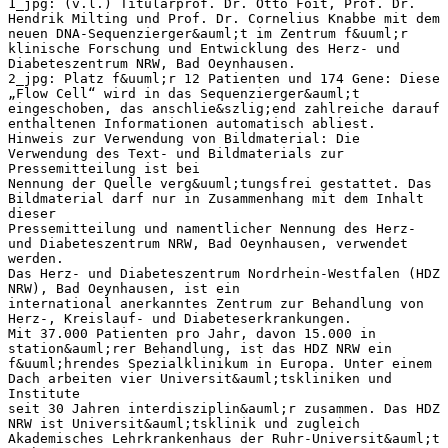
1_jpg: (v.l.) Titularprof. Dr. Otto Foit, Prof. Dr.
Hendrik Milting und Prof. Dr. Cornelius Knabbe mit dem
neuen DNA-Sequenzierger&auml;t im Zentrum f&uuml;r
klinische Forschung und Entwicklung des Herz- und
Diabeteszentrum NRW, Bad Oeynhausen.
2_jpg: Platz f&uuml;r 12 Patienten und 174 Gene: Diese
„Flow Cell“ wird in das Sequenzierger&auml;t
eingeschoben, das anschlie&szlig;end zahlreiche darauf
enthaltenen Informationen automatisch abliest.
Hinweis zur Verwendung von Bildmaterial: Die
Verwendung des Text- und Bildmaterials zur
Pressemitteilung ist bei
Nennung der Quelle verg&uuml;tungsfrei gestattet. Das
Bildmaterial darf nur in Zusammenhang mit dem Inhalt
dieser
Pressemitteilung und namentlicher Nennung des Herz-
und Diabeteszentrum NRW, Bad Oeynhausen, verwendet
werden.
Das Herz- und Diabeteszentrum Nordrhein-Westfalen (HDZ
NRW), Bad Oeynhausen, ist ein
international anerkanntes Zentrum zur Behandlung von
Herz-, Kreislauf- und Diabeteserkrankungen.
Mit 37.000 Patienten pro Jahr, davon 15.000 in
station&auml;rer Behandlung, ist das HDZ NRW ein
f&uuml;hrendes Spezialklinikum in Europa. Unter einem
Dach arbeiten vier Universit&auml;tskliniken und
Institute
seit 30 Jahren interdisziplin&auml;r zusammen. Das HDZ
NRW ist Universit&auml;tsklinik und zugleich
Akademisches Lehrkrankenhaus der Ruhr-Universit&auml;t