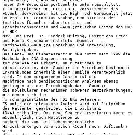
neuen DNA-Sequenzierger&auml;ts unterst&uuml;tzt.
Titularprofessor Dr. Otto Foit, Vorsitzender des
F&ouml;rdervereins, hat das High Tech-Ger&auml;t jetzt
an Prof. Dr. Cornelius Knabbe, den Direktor des
Instituts f&uuml;r Laboratoriums- und
Transfusionsmedizin und &Auml;rztlichen Leiter des MVZ
im HDZ
NRW, und Prof. Dr. Hendrik Milting, Leiter des Erich
und Hanna Klessmann-Instituts f&uuml;r
Kardiovaskul&auml;re Forschung und Entwicklung,
&uuml;bergeben.
Das Herz- und Diabeteszentrum NRW nutzt seit 1999 die
Methode der DNA-Sequenzierung
zur Analyse des Erbguts, um Mutationen zu
identifizieren, die f&uuml;r die Vererbung bestimmter
Erkrankungen innerhalb einer Familie verantwortlich
sind. In den vergangenen Jahren ist die
Nachfrage nach gendiagnostischen Analysen ebenso
gestiegen wie der Forschungsbedarf f&uuml;r
die molekularen Mechanismen schwerer Herzerkrankungen,
mit denen sich die
Forschungsinstitute des HDZ NRW befassen.
F&uuml;r die molekulare Analyse wird mit Blutproben
des Patienten gearbeitet, die Erbsubstanz
(DNA) enthalten. Das neue Sequenzierverfahren macht es
m&ouml;glich, nach Mutationen zu
suchen, die zum Teil lebensbedrohliche
Herzerkrankungen verursachen k&ouml;nnen. Daf&uuml;r
wird