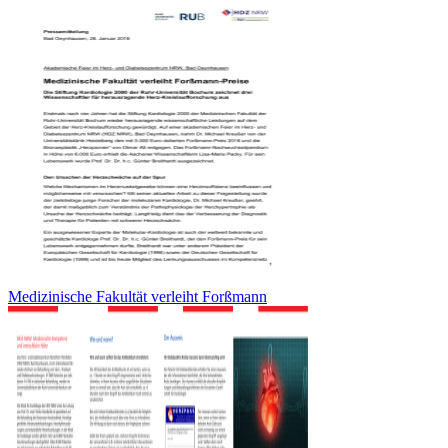
Medizinische Fakultät verleiht Forßmann