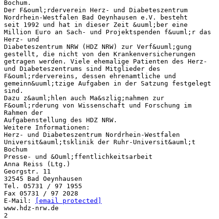
Bochum.
Der F&ouml;rderverein Herz- und Diabeteszentrum
Nordrhein-Westfalen Bad Oeynhausen e.V. besteht
seit 1992 und hat in dieser Zeit &uuml;ber eine
Million Euro an Sach- und Projektspenden f&uuml;r das
Herz- und
Diabeteszentrum NRW (HDZ NRW) zur Verf&uuml;gung
gestellt, die nicht von den Krankenversicherungen
getragen werden. Viele ehemalige Patienten des Herz-
und Diabeteszentrums sind Mitglieder des
F&ouml;rdervereins, dessen ehrenamtliche und
gemeinn&uuml;tzige Aufgaben in der Satzung festgelegt
sind.
Dazu z&auml;hlen auch Ma&szlig;nahmen zur
F&ouml;rderung von Wissenschaft und Forschung im
Rahmen der
Aufgabenstellung des HDZ NRW.
Weitere Informationen:
Herz- und Diabeteszentrum Nordrhein-Westfalen
Universit&auml;tsklinik der Ruhr-Universit&auml;t
Bochum
Presse- und &Ouml;ffentlichkeitsarbeit
Anna Reiss (Ltg.)
Georgstr. 11
32545 Bad Oeynhausen
Tel. 05731 / 97 1955
Fax 05731 / 97 2028
E-Mail:
[email protected]
www.hdz-nrw.de