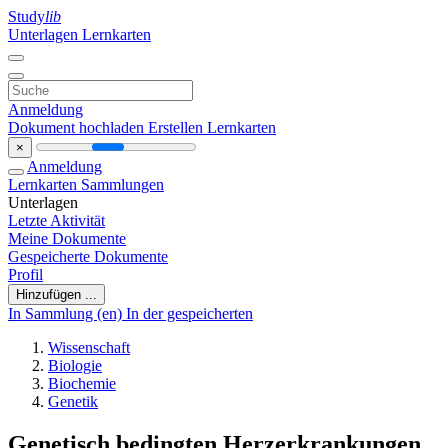
Study
lib
Unterlagen
Lernkarten
Anmeldung
Dokument hochladen
Erstellen Lernkarten
×
Anmeldung
Lernkarten
Sammlungen
Unterlagen
Letzte Aktivität
Meine Dokumente
Gespeicherte Dokumente
Profil
Hinzufügen ...
In Sammlung (en)
In der gespeicherten
Wissenschaft
Biologie
Biochemie
Genetik
Genetisch bedingten Herzerkrankungen