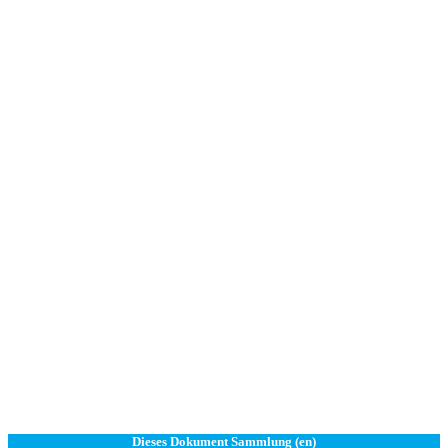
Dieses Dokument Sammlung (en)