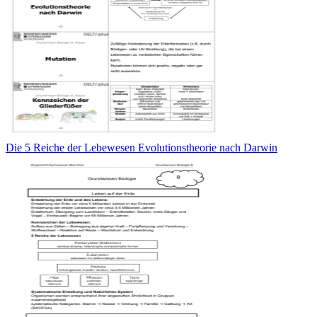
Die 5 Reiche der Lebewesen Evolutionstheorie nach Darwin