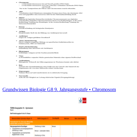
Grundwissen Biologie G8 9. Jahrgangsstufe • Chromosom