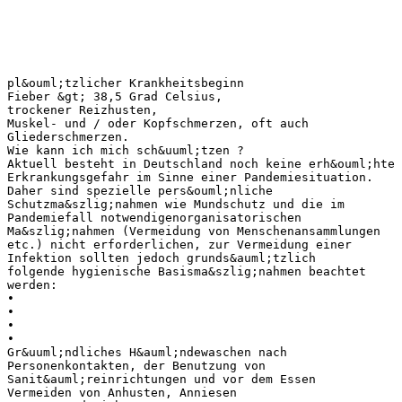
pl&ouml;tzlicher Krankheitsbeginn
Fieber &gt; 38,5 Grad Celsius,
trockener Reizhusten,
Muskel- und / oder Kopfschmerzen, oft auch
Gliederschmerzen.
Wie kann ich mich sch&uuml;tzen ?
Aktuell besteht in Deutschland noch keine erh&ouml;hte
Erkrankungsgefahr im Sinne einer Pandemiesituation.
Daher sind spezielle pers&ouml;nliche
Schutzma&szlig;nahmen wie Mundschutz und die im
Pandemiefall notwendigenorganisatorischen
Ma&szlig;nahmen (Vermeidung von Menschenansammlungen
etc.) nicht erforderlichen, zur Vermeidung einer
Infektion sollten jedoch grunds&auml;tzlich
folgende hygienische Basisma&szlig;nahmen beachtet
werden:
•
•
•
•
Gr&uuml;ndliches H&auml;ndewaschen nach
Personenkontakten, der Benutzung von
Sanit&auml;reinrichtungen und vor dem Essen
Vermeiden von Anhusten, Anniesen