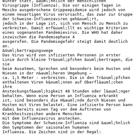
Winter statt, &auml;hnlich der menschlichen
Virusgrippe (Influenza). Die vor einigen Tagen in
Mexiko ausgebrochene Grippeepidemie wird jedoch von
einem neuartigen Virus verursacht, das zwar zur Gruppe
der Schweine-Influenzaviren geh&ouml;rt,
jedoch in der Lage ist, sich von Mensch zu Mensch zu
verbreiten. Damit erf&uuml;llt es wichtige Kriterien
eines sogenannten Pandemievirus. Die WHO hat daher
inzwischen die Pandemiephase 4
ausgerufen. Die Pandemiegefahr steigt damit deutlich
an.
&Uuml;bertragungswege
Das Virus wird von infizierten Personen in erster
Linie durch kleine Tr&ouml;pfchen &uuml;bertragen, die
sie
beim Ausatmen, Sprechen und besonders beim Husten und
Niesen in der n&auml;heren Umgebung –
ca. 1,5 Meter - verbreiten. Die in den Tr&ouml;pfchen
enthaltenen Viren k&ouml;nnen auf Oberfl&auml;chen
ihre
Ansteckungsf&auml;higkeit 48 Stunden oder l&auml;nger
behalten. Wenn eine Person an Influenza erkrankt
ist, sind besonders die H&auml;nde durch Niesen und
Husten mit Viren belastet. Eine infizierte Person kann
dabei bereits einen Tag vor dem Auftreten von
Krankheitszeichen andere Menschen
mit dem Influenzavirus anstecken.
Die Symptome der Schweine-Influenza sind &auml;hnlich
den Symptomen der saisonalen humanen
Influenza. Die Zeichen sind in der Regel: