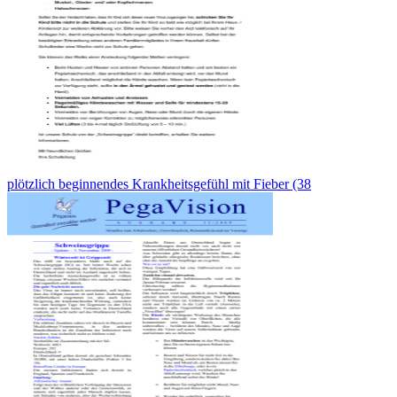
plötzlich beginnendes Krankheitsgefühl mit Fieber (38