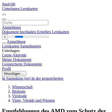
Study
lib
Unterlagen
Lernkarten
Anmeldung
Dokument hochladen
Erstellen Lernkarten
×
Anmeldung
Lernkarten
Sammlungen
Unterlagen
Letzte Aktivität
Meine Dokumente
Gespeicherte Dokumente
Profil
Hinzufügen ...
In Sammlung (en)
In der gespeicherten
Wissenschaft
Biologie
Virologie
Viren, Viroide und Prionen
Empfehlungen des AMD zum Schutz der