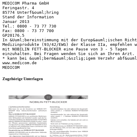
MEDICOM Pharma GmbH
Feringastr. 4
85774 Unterf&ouml;hring
Stand der Information
Januar 2013
Tel.: 0800 - 73 77 730
Fax: 0800 - 73 77 700
GP20176.5
In &Uuml;bereinstimmung mit der Europ&auml;ischen Richt
Medizinprodukte (93/42/EWG) der Klasse IIa, empfehlen w
mit NOBILIN FETT-BLOCKER eine Pause von 3 - 5 Tagen
einzuhalten. Bei Fragen wenden Sie sich an Ihren Arzt.
* kann bei &uuml;berm&auml;&szlig;igem Verzehr abf&uuml
www.medicom.de
Zugehörige Unterlagen