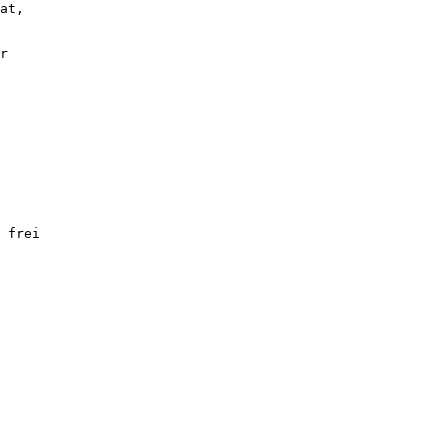
at,
r
 frei