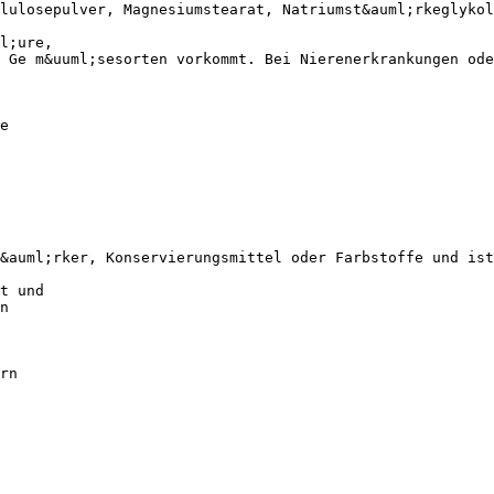
lulosepulver, Magnesiumstearat, Natriumst&auml;rkeglykol
l;ure,
 Ge m&uuml;sesorten vorkommt. Bei Nierenerkrankungen ode
e
&auml;rker, Konservierungsmittel oder Farbstoffe und ist
t und
n
rn