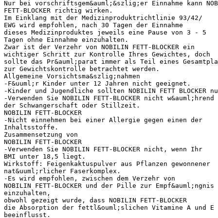
Nur bei vorschriftsgem&auml;&szlig;er Einnahme kann NOB
FETT-BLOCKER richtig wirken.
Im Einklang mit der Medizinproduktrichtlinie 93/42/
EWG wird empfohlen, nach 30 Tagen der Einnahme
dieses Medizinproduktes jeweils eine Pause von 3 - 5
Tagen ohne Einnahme einzuhalten.
Zwar ist der Verzehr von NOBILIN FETT-BLOCKER ein
wichtiger Schritt zur Kontrolle Ihres Gewichtes, doch
sollte das Pr&auml;parat immer als Teil eines Gesamtpla
zur Gewichtskontrolle betrachtet werden.
Allgemeine Vorsichtsma&szlig;nahmen
-F&uuml;r Kinder unter 12 Jahren nicht geeignet.
-Kinder und Jugendliche sollten NOBILIN FETT BLOCKER nu
-Verwenden Sie NOBILIN FETT-BLOCKER nicht w&auml;hrend
der Schwangerschaft oder Stillzeit.
NOBILIN FETT-BLOCKER
-Nicht einnehmen bei einer Allergie gegen einen der
Inhaltsstoffe.
Zusammensetzung von
NOBILIN FETT-BLOCKER
-Verwenden Sie NOBILIN FETT-BLOCKER nicht, wenn Ihr
BMI unter 18,5 liegt.
Wirkstoff: Feigenkaktuspulver aus Pflanzen gewonnener
nat&uuml;rlicher Faserkomplex.
-Es wird empfohlen, zwischen dem Verzehr von
NOBILIN FETT-BLOCKER und der Pille zur Empf&auml;ngnis 
einzuhalten,
obwohl gezeigt wurde, dass NOBILIN FETT-BLOCKER
die Absorption der fettl&ouml;slichen Vitamine A und E 
beeinflusst.