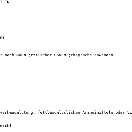
ILIN
ns
r nach &auml;rztlicher R&uuml;cksprache anwenden.
verh&uuml;tung, fettl&ouml;slichen Arzneimitteln oder Vi
nicht