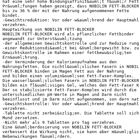
hat eine sehr hohe Bindungsaffinit&auml;t f&uuml;r Fett
Pr&uuml;fungen haben gezeigt, dass NOBILIN FETT-BLOCKER
bis zu 36 % der mit der Nahrung aufgenommenen Fette
bindet.
-Gewichtsreduktion: Vor oder w&auml;hrend der Hauptmah
verzehren.
Hauptwirkung von NOBILIN FETT-BLOCKER
NOBILIN FETT-BLOCKER wird als pflanzlicher Fettbinder
angewandt zur Unterst&uuml;tzung
-der allgemeinen Gewichtskontrolle und zur Reduzie rung
-einer Reduktionsdi&auml;t bei &Uuml;bergewicht bzw. zu
Gewichtskontrolle im Rahmen einer fettbewu&szlig;ten
Ern&auml;hrung.
-der Verminderung der Kalorienaufnahme aus den
Nahrungsfetten. Die nichtl&ouml;slichen Fasern in NOBIL
FETT-BLOCKER binden im Magen Fett aus der Nahrung
und bilden einen volumin&ouml;sen Fett-Faser-Komplex.
Die wasserl&ouml;slichen Fasern in NOBILIN FETT-BLOCKER
bilden ein fl&uuml;ssiges Gel, welches den Fett-Faser K
Der so stabilisierte Fett-Faser-Komplex wird durch die
unterschiedlichen pH-Werte in Magen und Darm nicht
beeinflusst und im Darm nicht aufgenommen, son dern nat
-Gewichtskontrolle: Vor oder w&auml;hrend der Hauptmahl
verzehren.
-Tablette nicht zerbei&szlig;en. Die Tablette soll sich
Mund zersetzen.
-Nicht mehr als 9 Tabletten pro Tag verzehren.
Eine &Uuml;berdosierung von NOBILIN FETT-BLOCKER
verbessert die Wirkung nicht, sie kann aber m&ouml;glic
Nebenwirkungen f&ouml;rdern.