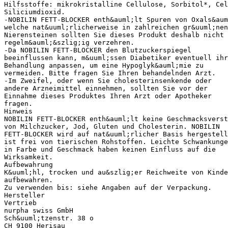
Hilfsstoffe: mikrokristalline Cellulose, Sorbitol*, Cel
Siliciumdioxid.
-NOBILIN FETT-BLOCKER enth&auml;lt Spuren von Oxals&aum
welche nat&uuml;rlicherweise in zahlreichen gr&uuml;nen
Nierensteinen sollten Sie dieses Produkt deshalb nicht
regelm&auml;&szlig;ig verzehren.
-Da NOBILIN FETT-BLOCKER den Blutzuckerspiegel
beeinflussen kann, m&uuml;ssen Diabetiker eventuell ihr
Behandlung anpassen, um eine Hypoglyk&auml;mie zu
vermeiden. Bitte fragen Sie Ihren behandelnden Arzt.
-Im Zweifel, oder wenn Sie cholesterinsenkende oder
andere Arzneimittel einnehmen, sollten Sie vor der
Einnahme dieses Produktes Ihren Arzt oder Apotheker
fragen.
Hinweis
NOBILIN FETT-BLOCKER enth&auml;lt keine Geschmacksverst
von Milchzucker, Jod, Gluten und Cholesterin. NOBILIN
FETT-BLOCKER wird auf nat&uuml;rlicher Basis hergestell
ist frei von tierischen Rohstoffen. Leichte Schwankunge
in Farbe und Geschmack haben keinen Einfluss auf die
Wirksamkeit.
Aufbewahrung
K&uuml;hl, trocken und au&szlig;er Reichweite von Kinde
aufbewahren.
Zu verwenden bis: siehe Angaben auf der Verpackung.
Hersteller
Vertrieb
nurpha swiss GmbH
Sch&uuml;tzenstr. 38 o
CH 9100 Herisau