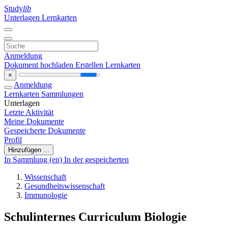
Study
lib
Unterlagen
Lernkarten
Anmeldung
Dokument hochladen
Erstellen Lernkarten
×
Anmeldung
Lernkarten
Sammlungen
Unterlagen
Letzte Aktivität
Meine Dokumente
Gespeicherte Dokumente
Profil
Hinzufügen ...
In Sammlung (en)
In der gespeicherten
Wissenschaft
Gesundheitswissenschaft
Immunologie
Schulinternes Curriculum Biologie