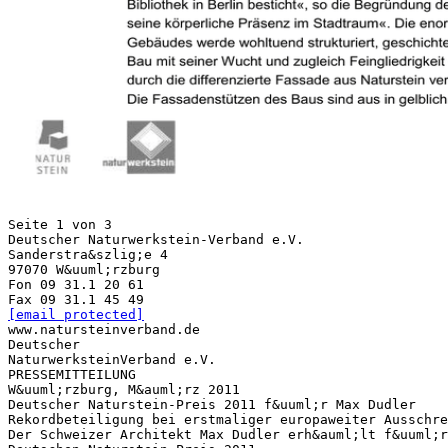
Seite 1 von 3
Deutscher Naturwerkstein-Verband e.V.
Sanderstra&szlig;e 4
97070 W&uuml;rzburg
Fon 09 31.1 20 61
[email protected]
www.natursteinverband.de
Deutscher
NaturwerksteinVerband e.V.
PRESSEMITTEILUNG
W&uuml;rzburg, M&auml;rz 2011
Deutscher Naturstein-Preis 2011 f&uuml;r Max Dudler
Rekordbeteiligung bei erstmaliger europaweiter Ausschre
Der Schweizer Architekt Max Dudler erh&auml;lt f&uuml;r