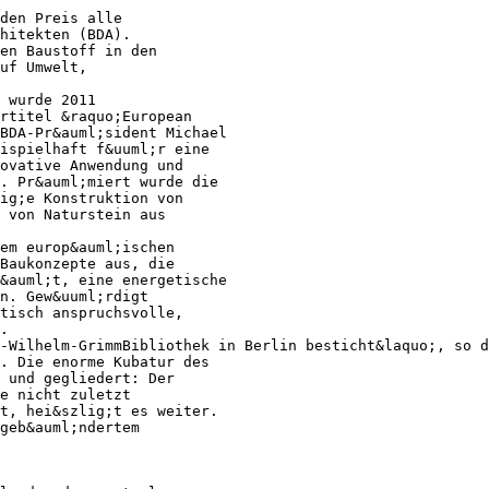
den Preis alle
hitekten (BDA).
en Baustoff in den
uf Umwelt,
 wurde 2011
rtitel &raquo;European
BDA-Pr&auml;sident Michael
ispielhaft f&uuml;r eine
ovative Anwendung und
. Pr&auml;miert wurde die
ig;e Konstruktion von
 von Naturstein aus
dem europ&auml;ischen
 Baukonzepte aus, die
&auml;t, eine energetische
n. Gew&uuml;rdigt
tisch anspruchsvolle,
.
-Wilhelm-GrimmBibliothek in Berlin besticht&laquo;, so d
. Die enorme Kubatur des
t und gegliedert: Der
e nicht zuletzt
t, hei&szlig;t es weiter.
geb&auml;ndertem