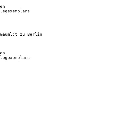
en
legexemplars.
&auml;t zu Berlin
en