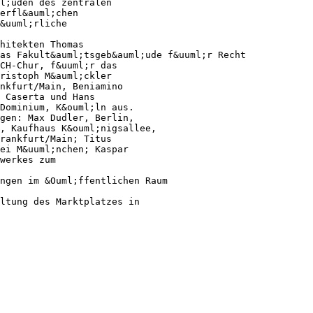
ml;uden des zentralen
erfl&auml;chen
&uuml;rliche
hitekten Thomas
as Fakult&auml;tsgeb&auml;ude f&uuml;r Recht
CH-Chur, f&uuml;r das
hristoph M&auml;ckler
nkfurt/Main, Beniamino
 Caserta und Hans
Dominium, K&ouml;ln aus.
gen: Max Dudler, Berlin,
, Kaufhaus K&ouml;nigsallee,
Frankfurt/Main; Titus
ei M&uuml;nchen; Kaspar
werkes zum
ngen im &Ouml;ffentlichen Raum
ltung des Marktplatzes in