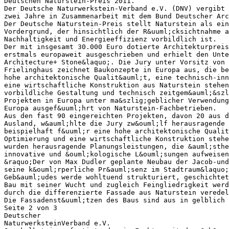
Deutschen Naturstein-Preis 2011.
Der Deutsche Naturwerkstein-Verband e.V. (DNV) vergibt 
zwei Jahre in Zusammenarbeit mit dem Bund Deutscher Arc
Der Deutsche Naturstein-Preis stellt Naturstein als ein
Vordergrund, der hinsichtlich der R&uuml;cksichtnahme a
Nachhaltigkeit und Energieeffizienz vorbildlich ist.
Der mit insgesamt 30.000 Euro dotierte Architekturpreis
erstmals europaweit ausgeschrieben und erhielt den Unte
Architecture+ Stone&laquo;. Die Jury unter Vorsitz von 
Frielinghaus zeichnet Baukonzepte in Europa aus, die be
hohe architektonische Qualit&auml;t, eine technisch-inn
eine wirtschaftliche Konstruktion aus Naturstein stehen
vorbildliche Gestaltung und technisch zeitgem&auml;&szl
Projekten in Europa unter ma&szlig;geblicher Verwendung
Europa ausgef&uuml;hrt von Naturstein-Fachbetrieben.
Aus den fast 90 eingereichten Projekten, davon 20 aus 
Ausland, w&auml;hlte die Jury zw&ouml;lf herausragende
beispielhaft f&uuml;r eine hohe architektonische Qualit
Optimierung und eine wirtschaftliche Konstruktion stehe
wurden herausragende Planungsleistungen, die &auml;sthe
innovative und &ouml;kologische L&ouml;sungen aufweisen
&raquo;Der von Max Dudler geplante Neubau der Jacob-und
seine k&ouml;rperliche Pr&auml;senz im Stadtraum&laquo;
Geb&auml;udes werde wohltuend strukturiert, geschichte
Bau mit seiner Wucht und zugleich Feingliedrigkeit werd
durch die differenzierte Fassade aus Naturstein veredel
Die Fassadenst&uuml;tzen des Baus sind aus in gelblich 
Seite 2 von 3
Deutscher
NaturwerksteinVerband e.V.