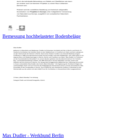
Bemessung hochbelasteter Bodenbeläge
Max Dudler - Werkbund Berlin