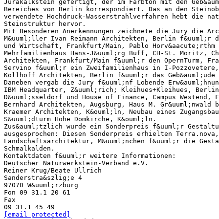
Jurakalkstein gefertigt, der im Farbton mit den Geb&au
Bereiches von Berlin korrespondiert. Das an den Steinob
verwendete Hochdruck-Wasserstrahlverfahren hebt die nat
Steinstruktur hervor.
Mit Besonderen Anerkennungen zeichnete die Jury die Arc
M&uuml;ller Ivan Reimann Architekten, Berlin f&uuml;r d
und Wirtschaft, Frankfurt/Main, Pablo Horv&aacute;rthm 
Mehrfamilienhaus Hans-J&uuml;rg Buff, CH-St. Moritz, C
Architekten, Frankfurt/Main f&uuml;r den OpernTurm, Fra
Servino f&uuml;r ein Zweifamilienhaus in I-Pozzovetere,
Kollhoff Architekten, Berlin f&uuml;r das Geb&auml;ude 
Daneben vergab die Jury f&uuml;nf Lobende Erw&auml;hnun
IBM Headquarter, Z&uuml;rich; Kleihues+Kleihues, Berlin
D&uuml;sseldorf und House of Finance, Campus Westend, 
Bernhard Architekten, Augsburg, Haus M. Gr&uuml;nwald b
Kraemer Architekten, K&ouml;ln, Neubau eines Zugangsbau
S&uuml;dturm Hohe Domkirche, K&ouml;ln.
Zus&auml;tzlich wurde ein Sonderpreis f&uuml;r Gestaltu
ausgesprochen: Diesen Sonderpreis erhielten Terra.nova,
Landschaftsarchitektur, M&uuml;nchen f&uuml;r die Gesta
Schmalkalden.
Kontaktdaten f&uuml;r weitere Informationen:
Deutscher Naturwerkstein-Verband e.V.
Reiner Krug/Beate Ullrich
Sanderstra&szlig;e 4
97070 W&uuml;rzburg
Fon 09 31.1 20 61
Fax
[email protected]