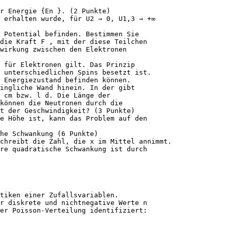
r Energie {En }. (2 Punkte)
 erhalten wurde, für U2 → 0, U1,3 → +∞
m Potential befinden. Bestimmen Sie
die Kraft F , mit der diese Teilchen
lwirkung zwischen den Elektronen
 für Elektronen gilt. Das Prinzip
n unterschiedlichen Spins besetzt ist.
 Energiezustand befinden können.
ingliche Wand hinein. In der gibt
 cm bzw. l d. Die Länge der
können die Neutronen durch die
rt der Geschwindigkeit? (3 Punkte)
e Höhe ist, kann das Problem auf den
he Schwankung (6 Punkte)
chreibt die Zahl, die x im Mittel annimmt.
re quadratische Schwankung ist durch
stiken einer Zufallsvariablen.
r diskrete und nichtnegative Werte n
er Poisson-Verteilung identifiziert: