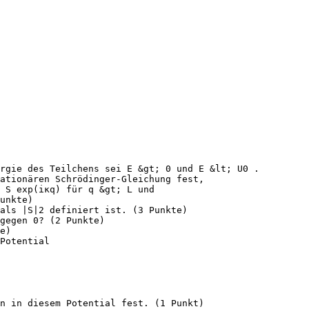
rgie des Teilchens sei E &gt; 0 und E &lt; U0 .
ationären Schrödinger-Gleichung fest,
 S exp(iκq) für q &gt; L und
Punkte)
 als |S|2 definiert ist. (3 Punkte)
gegen 0? (2 Punkte)
e)
Potential
n in diesem Potential fest. (1 Punkt)