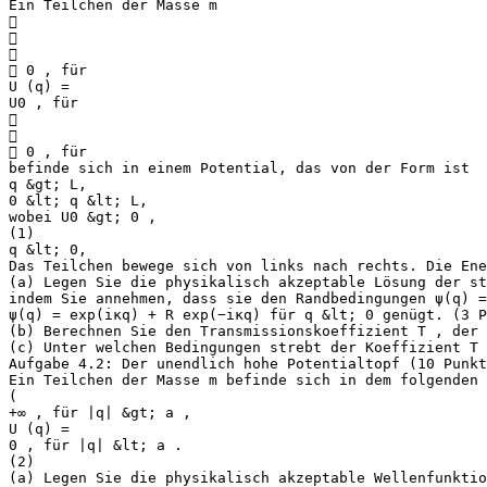
Ein Teilchen der Masse m



 0 , für
U (q) =
U0 , für


 0 , für
befinde sich in einem Potential, das von der Form ist
q &gt; L,
0 &lt; q &lt; L,
wobei U0 &gt; 0 ,
(1)
q &lt; 0,
Das Teilchen bewege sich von links nach rechts. Die Ene
(a) Legen Sie die physikalisch akzeptable Lösung der st
indem Sie annehmen, dass sie den Randbedingungen ψ(q) =
ψ(q) = exp(iκq) + R exp(−iκq) für q &lt; 0 genügt. (3 
(b) Berechnen Sie den Transmissionskoeffizient T , der
(c) Unter welchen Bedingungen strebt der Koeffizient T 
Aufgabe 4.2: Der unendlich hohe Potentialtopf (10 Punkt
Ein Teilchen der Masse m befinde sich in dem folgenden 
(
+∞ , für |q| &gt; a ,
U (q) =
0 , für |q| &lt; a .
(2)
(a) Legen Sie die physikalisch akzeptable Wellenfunktio