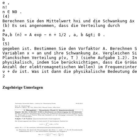
e ,
n!
n ∈ N0 .
(4)
Berechnen Sie den Mittelwert hxi und die Schwankung ∆x 
(b) Es sei angenommen, dass die Verteilung durch
a
Pa,b (n) = A exp − n + 1/2 , a, b &gt; 0 .
b
(5)
gegeben ist. Bestimmen Sie den Vorfaktor A. Berechnen S
Variablen x = an und ihre Schwankung ∆x. Vergleichen Si
Planckschen Verteilung ρ(ν, T ) (siehe Aufgabe 1.2). In
physikalisch, indem Sie berücksichtigen, dass die Grö&
Anzahl der elektromagnetischen Wellen) im Frequenzinter
ν + dν ist. Was ist dann die physikalische Bedeutung de
Zugehörige Unterlagen