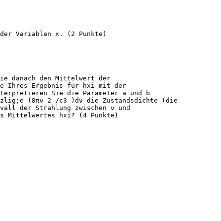
der Variablen x. (2 Punkte)
ie danach den Mittelwert der
e Ihres Ergebnis für hxi mit der
terpretieren Sie die Parameter a und b
szlig;e (8πν 2 /c3 )dν die Zustandsdichte (die
vall der Strahlung zwischen ν und
s Mittelwertes hxi? (4 Punkte)