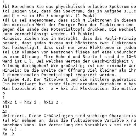
1
(b) Berechnen Sie das physikalisch erlaubte Spektrum de
(c) Zeigen Sie, dass das Spektrum, das in Aufgabe 3.1.c
und b = −a in {En } übergeht. (1 Punkt)
(d) Es sei angenommen, dass sich N Elektronen in diese
den minimalen Wert der Energie Emin der Elektronen und 
gegen die Wände des Potentialtopfs drücken. Die Wechse
kann vernachlässigt werden. (3 Punkte)
Hinweis: Ziehen Sie in Betracht, dass das Pauli-Prinzip
besagt, dass jedes Niveau mit höchstens zwei Elektrone
Das hei&szlig;t, dass sich nur zwei Elektronen in jedem
(e) Ein Klumpen von Neutronen fliege auf eine undurchdr
es eine Öffnung. Ihre Höhe d und Breite l sind d = 10−3
Wand ist L l. Bei welchen Werten der Geschwindigkeit v 
Öffnung durchgehen? Wie gro&szlig; ist der minimale We
Hinweis: Da die Breite der Öffnung viel kleiner als ihr
1-dimensionalen Potentialtopf reduziert werden.
Aufgabe 4.3: Der Mittelwert und die mittlere quadratisc
Ein Mittelwert hxi einer fluktuierenden Variablen x bes
Man bezeichnet δx = x − hxi als Fluktuation. Die mittle
p
1
hδx2 i = hx2 i − hxi2 2 .
(3)
∆x =
definiert. Diese Grö&szlig;en sind wichtige Charakteri
(a) Wir nehmen an, dass die fluktuierende Variable x nu
annehmen kann. Die Verteilung der Variablen x sei mit d
Pλ (n) =
λn −λ