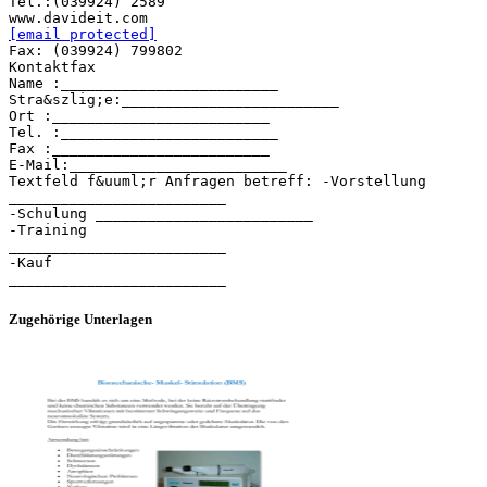
[email protected]
Fax: (039924) 799802
Kontaktfax
Name :_________________________
Stra&szlig;e:_________________________
Ort :_________________________
Tel. :_________________________
Fax :_________________________
E-Mail:_________________________
Textfeld f&uuml;r Anfragen betreff: -Vorstellung
_________________________
-Schulung _________________________
-Training
_________________________
-Kauf
Zugehörige Unterlagen