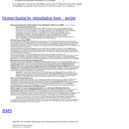
biomechanische stimulation bms - geräte
BMS