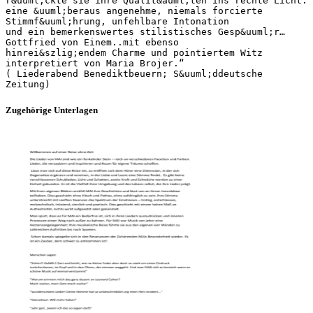
r&uuml;ckte sie ihre Qualit&auml;ten ins rechte Licht:
eine &uuml;beraus angenehme, niemals forcierte
Stimmf&uuml;hrung, unfehlbare Intonation
und ein bemerkenswertes stilistisches Gesp&uuml;r…
Gottfried von Einem..mit ebenso
hinrei&szlig;endem Charme und pointiertem Witz
interpretiert von Maria Brojer.“
( Liederabend Benediktbeuern; S&uuml;ddeutsche
Zugehörige Unterlagen