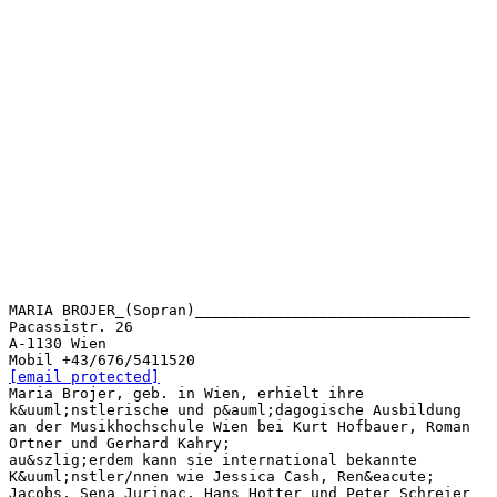
MARIA BROJER_(Sopran)_______________________________
Pacassistr. 26
A-1130 Wien
[email protected]
Maria Brojer, geb. in Wien, erhielt ihre
k&uuml;nstlerische und p&auml;dagogische Ausbildung
an der Musikhochschule Wien bei Kurt Hofbauer, Roman
Ortner und Gerhard Kahry;
au&szlig;erdem kann sie international bekannte
K&uuml;nstler/nnen wie Jessica Cash, Ren&eacute;
Jacobs, Sena Jurinac, Hans Hotter und Peter Schreier