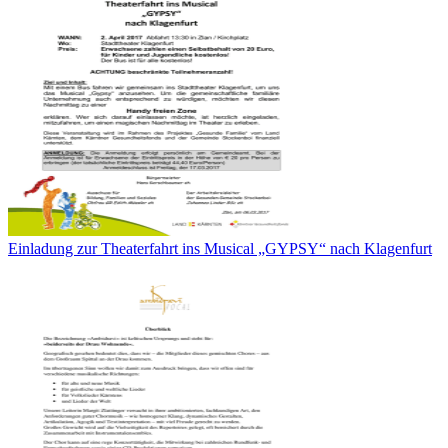
Einladung zur Theaterfahrt ins Musical „GYPSY“ nach Klagenfurt