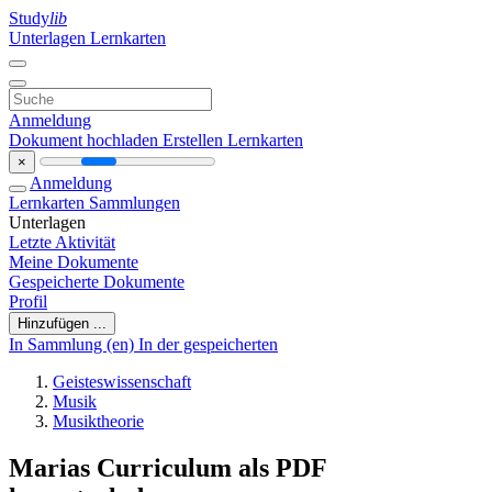
Study
lib
Unterlagen
Lernkarten
Anmeldung
Dokument hochladen
Erstellen Lernkarten
×
Anmeldung
Lernkarten
Sammlungen
Unterlagen
Letzte Aktivität
Meine Dokumente
Gespeicherte Dokumente
Profil
Hinzufügen ...
In Sammlung (en)
In der gespeicherten
Geisteswissenschaft
Musik
Musiktheorie
Marias Curriculum als PDF