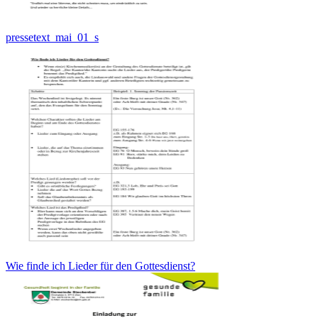
pressetext_mai_01_s
Wie finde ich Lieder für den Gottesdienst?