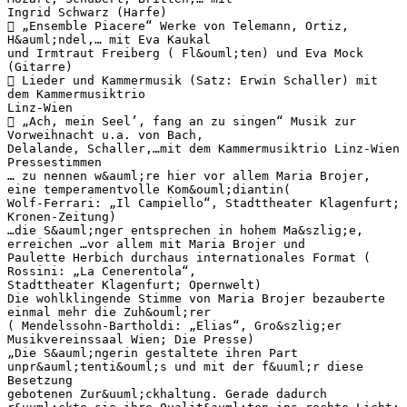
Ingrid Schwarz (Harfe)
 „Ensemble Piacere“ Werke von Telemann, Ortiz,
H&auml;ndel,… mit Eva Kaukal
und Irmtraut Freiberg ( Fl&ouml;ten) und Eva Mock
(Gitarre)
 Lieder und Kammermusik (Satz: Erwin Schaller) mit
dem Kammermusiktrio
Linz-Wien
 „Ach, mein Seel’, fang an zu singen“ Musik zur
Vorweihnacht u.a. von Bach,
Delalande, Schaller,…mit dem Kammermusiktrio Linz-Wien
Pressestimmen
… zu nennen w&auml;re hier vor allem Maria Brojer,
eine temperamentvolle Kom&ouml;diantin(
Wolf-Ferrari: „Il Campiello“, Stadttheater Klagenfurt;
Kronen-Zeitung)
…die S&auml;nger entsprechen in hohem Ma&szlig;e,
erreichen …vor allem mit Maria Brojer und
Paulette Herbich durchaus internationales Format (
Rossini: „La Cenerentola“,
Stadttheater Klagenfurt; Opernwelt)
Die wohlklingende Stimme von Maria Brojer bezauberte
einmal mehr die Zuh&ouml;rer
( Mendelssohn-Bartholdi: „Elias“, Gro&szlig;er
Musikvereinssaal Wien; Die Presse)
„Die S&auml;ngerin gestaltete ihren Part
unpr&auml;tenti&ouml;s und mit der f&uuml;r diese
Besetzung
gebotenen Zur&uuml;ckhaltung. Gerade dadurch