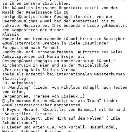
zu ihren Lehrern z&auml;hlen.
Ihr k&uuml;nstlerisches Repertoire reicht von der
Musik der Renaissance bis zu
zeitgen&ouml;ssischer Gesangsliteratur, von der
Opernb&uuml;hne &uuml;ber den Konzertsaal bis zu
sakralem Musizieren. Ihre besondere Liebe geh&ouml;rt
den Komponisten der Wiener
Klassik.
Konzerte und Liederabende f&uuml;hrten sie &uuml;ber
&Ouml;sterreichs Grenzen in viele L&auml;nder
Europas und nach Fernost.
Rundfunk- und Fernsehaufnahmen, Auftritte bei Galas.
Au&szlig;erdem ist Maria Brojer als
Gesangsp&auml;dagogin am Konservatorium f&uuml;r
Kirchenmusik in Wien und an der Musicalschule
„Performing Arts Studios Vienna“
sowie als Dozentin bei internationalen Meisterkursen
t&auml;tig.
CD- Aufnahmen:
 „Wandlung“ (Lieder von Nikolaus Schapfl nach Texten
von Celan,
Bergengruen, Therese von Lisieux,…)
 „In meinem Garten w&auml;chst ein Traum“ Lieder
&ouml;sterreichischer Komponisten
( Haydn, Mozart, K&ouml;lz, von Einem,…) mit Gerhard
L&ouml;ffler- Gitarre
 Franz Schubert: „Der Hirt auf dem Felsen“ ( „Die
Schubertianer“)
 Lieder und Arien u.a. von Purcell, H&auml;ndel,
Mozart, Schubert, Britten,… mit