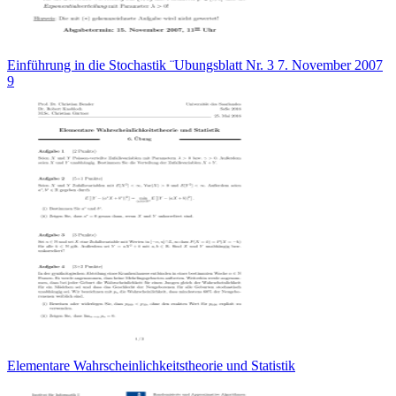
Einführung in die Stochastik ¨Ubungsblatt Nr. 3 7. November 2007
9
Elementare Wahrscheinlichkeitstheorie und Statistik