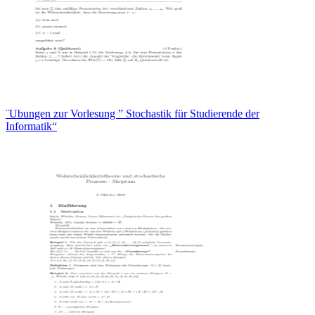
¨Ubungen zur Vorlesung ” Stochastik für Studierende der
Informatik“