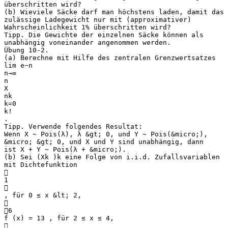
überschritten wird?
(b) Wieviele Säcke darf man höchstens laden, damit das
zulässige Ladegewicht nur mit (approximativer)
Wahrscheinlichkeit 1% überschritten wird?
Tipp. Die Gewichte der einzelnen Säcke können als
unabhängig voneinander angenommen werden.
Übung 10-2.
(a) Berechne mit Hilfe des zentralen Grenzwertsatzes
lim e−n
n→∞
n
X
nk
k=0
k!
.
Tipp. Verwende folgendes Resultat:
Wenn X ∼ Pois(λ), λ &gt; 0, und Y ∼ Pois(&micro;),
&micro; &gt; 0, und X und Y sind unabhängig, dann
ist X + Y ∼ Pois(λ + &micro;).
(b) Sei (Xk )k eine Folge von i.i.d. Zufallsvariablen
mit Dichtefunktion

1

, für 0 ≤ x &lt; 2,

6
f (x) = 13 , für 2 ≤ x ≤ 4,
