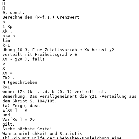


0, sonst.
Berechne den (P-f.s.) Grenzwert
n
1 Xp
Xk .
n→∞ n
lim
k=1
Übung 10-3. Eine Zufallsvariable Xν heisst χ2 -
verteilt mit Freiheitsgrad ν ∈
Xν ∼ χ2ν ), falls
ν
X
Xν =
Zk2 .
N (geschrieben
k=1
wobei (Zk )k i.i.d. N (0, 1)-verteilt ist.
Bemerkung. Das verallgemeinert die χ21 -Verteilung aus
dem Skript S. 104/105.
(a) Zeige, dass
E[Xν ] = ν
und
Var[Xν ] = 2ν
gilt.
Siehe nächste Seite!
Wahrscheinlichkeit und Statistik
(b) Gib mit Hilfe der Chebyshev-Ungleichung eine