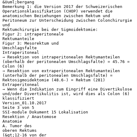
&Uuml;bergang
Bemerkung 1: die Version 2017 der Schweizerischen
Operationsklassifikation (CHOP) verwendet die
anatomischen Beziehungen zwischen Rektum und
Peritoneum zur Unterscheidung zwischen Colonchirurgie
und
Rektumchirurgie bei der Sigmoidektomie:
Figur 2: intraperitoneale
Rektumanteile
Figur 3: Mesorektum und
Umschlagsfalte
Intraperitoneal
→ Resektion von intraperitonealen Rektumanteilen
(oberhalb der peritonealen Umschlagsfalte) = 45.76 =
Colon (6)
→ Resektion von extraperitonealen Rektumanteilen
(unterhalb der peritonealen Umschlagsfalte) =
Rektosigmoidektomie (48.6-) = Rektum (281)
Extraperitoneal
→ Wenn die Indikation zum Eingriff eine Divertikulose
und/oder Divertikulitis ist, wird dies als Colon (6)
klassifiziert
Version_01.10.2017
Seite 3 von 5
SSI-module Dokument 15 Lokalisation
Resektion / Anastomose
Anatomie
A. Tumor des
oberen Rektums
(&gt;12-16 von der