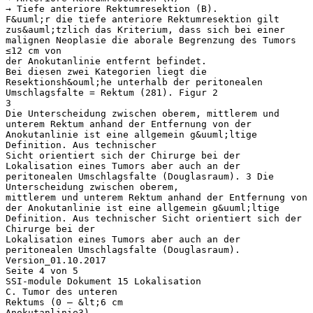
→ Tiefe anteriore Rektumresektion (B).
F&uuml;r die tiefe anteriore Rektumresektion gilt
zus&auml;tzlich das Kriterium, dass sich bei einer
malignen Neoplasie die aborale Begrenzung des Tumors
≤12 cm von
der Anokutanlinie entfernt befindet.
Bei diesen zwei Kategorien liegt die
Resektionsh&ouml;he unterhalb der peritonealen
Umschlagsfalte = Rektum (281). Figur 2
3
Die Unterscheidung zwischen oberem, mittlerem und
unterem Rektum anhand der Entfernung von der
Anokutanlinie ist eine allgemein g&uuml;ltige
Definition. Aus technischer
Sicht orientiert sich der Chirurge bei der
Lokalisation eines Tumors aber auch an der
peritonealen Umschlagsfalte (Douglasraum). 3 Die
Unterscheidung zwischen oberem,
mittlerem und unterem Rektum anhand der Entfernung von
der Anokutanlinie ist eine allgemein g&uuml;ltige
Definition. Aus technischer Sicht orientiert sich der
Chirurge bei der
Lokalisation eines Tumors aber auch an der
peritonealen Umschlagsfalte (Douglasraum).
Version_01.10.2017
Seite 4 von 5
SSI-module Dokument 15 Lokalisation
C. Tumor des unteren
Rektums (0 – &lt;6 cm
Anokutanlinie3)