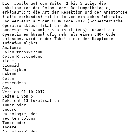
Die Tabelle auf den Seiten 2 bis 5 zeigt die
Lokalisation der Colon- oder Rektumpathologie,
erkl&auml;rt die Art der Resektion und der Anastomose
(falls vorhanden) mit Hilfe von einfachen Schemata,
und verweist auf den CHOP Code 2017 (Schweizerische
Operationsklassifikation) des
Bundesamtes f&uuml;r Statistik (BFS). Obwohl die
Operationen h&auml;ufig mehr als einen CHOP Code
umfassen, wird in der Tabelle nur der Hauptcode
aufgef&uuml;hrt.
Anatomie
Colon transversum
Colon R ascendens
Ileum
Sigmoid
Z&auml;kum
Rektum
Colon L
descendens
Anus
Version_01.10.2017
Seite 1 von 5
Dokument 15 Lokalisation
Tumor oder
andere
Pathologie1 des
rechten Colons
Tumor oder
andere
Pathologie1 des