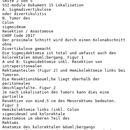
Seite 2 von 5
SSI-module Dokument 15 Lokalisation
A. Sigmadivertikulose
oder divertikulitis
B. Tumor des
Colon
sigmoideum
Resektion / Anastomose
CHOP Code 2017
Der proximale Schnitt wird durch einen Kolonabschnitt
ohne
Divertikulose gemacht
Die Sigmoidektomie ist total und umfasst auch den
kolorektalen &Uuml;bergang. Figur 1
A und B: Sigmoidektomie inkl. Resektion von
intraperitonealen
Rektumanteilen (Figur 2) und Hemikolektomie links bei
Tumoren.
Die Resektionsh&ouml;he liegt oberhalb der
peritonealen
Umschlagsfalte. Figur 2
Je nach Lokalisation des Tumors kann dies eine
partielle
Resektion von mind.5 cm des Mesorektums bedeuten.
Figur 3
Hemikolektomie links (inkl. Colon
sigmoideum) und kolorektale
Anastomose im oberen Teil des
Rektums
Anatomie des kolorektalen &Uuml;bergangs