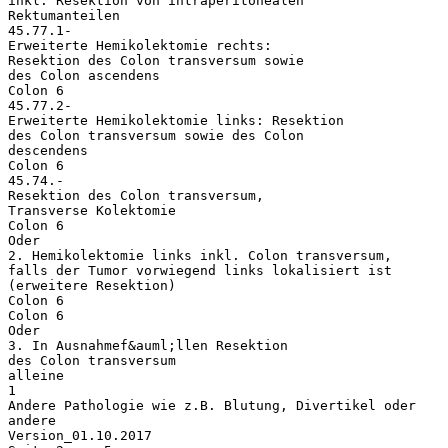
inkl. Resektion von intraperitonealen
Rektumanteilen
45.77.1-
Erweiterte Hemikolektomie rechts:
Resektion des Colon transversum sowie
des Colon ascendens
Colon 6
45.77.2-
Erweiterte Hemikolektomie links: Resektion
des Colon transversum sowie des Colon
descendens
Colon 6
45.74.-
Resektion des Colon transversum,
Transverse Kolektomie
Colon 6
Oder
2. Hemikolektomie links inkl. Colon transversum,
falls der Tumor vorwiegend links lokalisiert ist
(erweitere Resektion)
Colon 6
Colon 6
Oder
3. In Ausnahmef&auml;llen Resektion
des Colon transversum
alleine
1
Andere Pathologie wie z.B. Blutung, Divertikel oder
andere
Version_01.10.2017