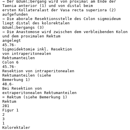
→ Der &Uuml;bergang wird von proximal am Ende der
Taenia anterior (1) und von distal beim
ersten Kollateralast der Vasa recta superiora (2)
aufgefunden
→ Die aborale Resektionsstelle des Colon sigmoideum
liegt distal des kolorektalen
&Uuml;bergangs (3)
→ Die Anastomose wird zwischen dem verbleibenden Kolon
und dem proximalen Rektum
angelegt
45.76-
Sigmoidektomie inkl. Resektion
von intraperitonealen
Rektumanteilen
Colon 6
45.76-
Resektion von intraperitonealen
Rektumanteilen (siehe
Bemerkung 1)
48.6-
Bei Resektion von
extraperitonealen Rektumanteilen
= Rektum (siehe Bemerkung 1)
Rektum
281
Figur 1
2
3
1
Kolorektaler