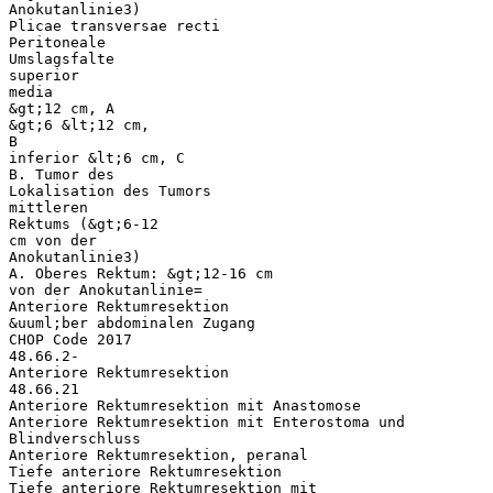
Anokutanlinie3)
Plicae transversae recti
Peritoneale
Umslagsfalte
superior
media
&gt;12 cm, A
&gt;6 &lt;12 cm,
B
inferior &lt;6 cm, C
B. Tumor des
Lokalisation des Tumors
mittleren
Rektums (&gt;6-12
cm von der
Anokutanlinie3)
A. Oberes Rektum: &gt;12-16 cm
von der Anokutanlinie=
Anteriore Rektumresektion
&uuml;ber abdominalen Zugang
CHOP Code 2017
48.66.2-
Anteriore Rektumresektion
48.66.21
Anteriore Rektumresektion mit Anastomose
Anteriore Rektumresektion mit Enterostoma und
Blindverschluss
Anteriore Rektumresektion, peranal
Tiefe anteriore Rektumresektion
Tiefe anteriore Rektumresektion mit