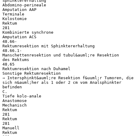
Sphinktererhaltung
Abdomino-perineale
Amputation AAP
Terminale
Kolostomie
Rektum
281
Kombinierte synchrone
Amputation ACS
48.66-
Rektumresektion mit Sphinktererhaltung
48.66.1-
Manschettenresektion und tubul&auml;re Resektion
des Rektums
48.65
Rektumresektion nach Duhamel
Sonstige Rektumresektion
→ Intersphinkt&auml;re Resektion f&uuml;r Tumoren, die
sich n&auml;her als 1 oder 2 cm vom Analsphinkter
befinden
C.
Tiefe kolo-anale
Anastomose
Mechanisch
Rektum
281
Rektum
281
Manuell
Rektum