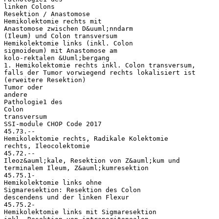
linken Colons
Resektion / Anastomose
Hemikolektomie rechts mit
Anastomose zwischen D&uuml;nndarm
(Ileum) und Colon transversum
Hemikolektomie links (inkl. Colon
sigmoideum) mit Anastomose am
kolo-rektalen &Uuml;bergang
1. Hemikolektomie rechts inkl. Colon transversum,
falls der Tumor vorwiegend rechts lokalisiert ist
(erweitere Resektion)
Tumor oder
andere
Pathologie1 des
Colon
transversum
SSI-module CHOP Code 2017
45.73.--
Hemikolektomie rechts, Radikale Kolektomie
rechts, Ileocolektomie
45.72.--
Ileoz&auml;kale, Resektion von Z&auml;kum und
terminalem Ileum, Z&auml;kumresektion
45.75.1-
Hemikolektomie links ohne
Sigmaresektion: Resektion des Colon
descendens und der linken Flexur
45.75.2-
Hemikolektomie links mit Sigmaresektion