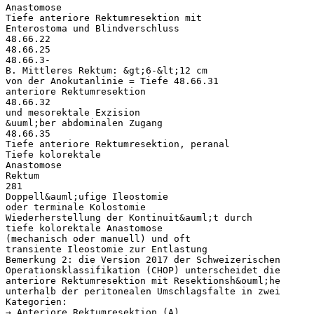
Anastomose
Tiefe anteriore Rektumresektion mit
Enterostoma und Blindverschluss
48.66.22
48.66.25
48.66.3-
B. Mittleres Rektum: &gt;6-&lt;12 cm
von der Anokutanlinie = Tiefe 48.66.31
anteriore Rektumresektion
48.66.32
und mesorektale Exzision
&uuml;ber abdominalen Zugang
48.66.35
Tiefe anteriore Rektumresektion, peranal
Tiefe kolorektale
Anastomose
Rektum
281
Doppell&auml;ufige Ileostomie
oder terminale Kolostomie
Wiederherstellung der Kontinuit&auml;t durch
tiefe kolorektale Anastomose
(mechanisch oder manuell) und oft
transiente Ileostomie zur Entlastung
Bemerkung 2: die Version 2017 der Schweizerischen
Operationsklassifikation (CHOP) unterscheidet die
anteriore Rektumresektion mit Resektionsh&ouml;he
unterhalb der peritonealen Umschlagsfalte in zwei
Kategorien:
→ Anteriore Rektumresektion (A)