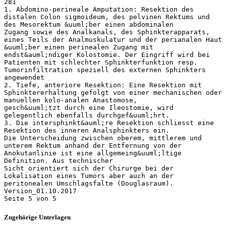
281
1. Abdomino-perineale Amputation: Resektion des
distalen Colon sigmoideum, des pelvinen Rektums und
des Mesorektum &uuml;ber einen abdominalen
Zugang sowie des Analkanals, des Sphinkterapparats,
eines Teils der Analmuskulatur und der perianalen Haut
&uuml;ber einen perinealen Zugang mit
endst&auml;ndiger Kolostomie. Der Eingriff wird bei
Patienten mit schlechter Sphinkterfunktion resp.
Tumorinfiltration speziell des externen Sphinkters
angewendet
2. Tiefe, anteriore Resektion: Eine Resektion mit
Sphinktererhaltung gefolgt von einer mechanischen oder
manuellen kolo-analen Anastomose,
gesch&uuml;tzt durch eine Ileostomie, wird
gelegentlich ebenfalls durchgef&uuml;hrt.
3. Die intersphinkt&auml;re Resektion schliesst eine
Resektion des inneren Analsphinkters ein.
Die Unterscheidung zwischen oberem, mittlerem und
unterem Rektum anhand der Entfernung von der
Anokutanlinie ist eine allgemeing&uuml;ltige
Definition. Aus technischer
Sicht orientiert sich der Chirurge bei der
Lokalisation eines Tumors aber auch an der
peritonealen Umschlagsfalte (Douglasraum).
Version_01.10.2017
Zugehörige Unterlagen