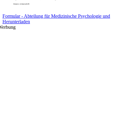
Formular - Abteilung für Medizinische Psychologie und
Herunterladen
Werbung