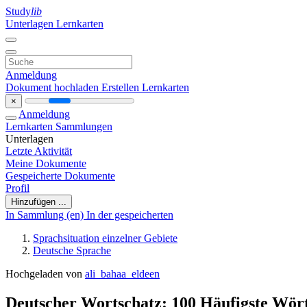
Study
lib
Unterlagen
Lernkarten
Anmeldung
Dokument hochladen
Erstellen Lernkarten
×
Anmeldung
Lernkarten
Sammlungen
Unterlagen
Letzte Aktivität
Meine Dokumente
Gespeicherte Dokumente
Profil
Hinzufügen ...
In Sammlung (en)
In der gespeicherten
Sprachsituation einzelner Gebiete
Deutsche Sprache
Hochgeladen von
ali_bahaa_eldeen
Deutscher Wortschatz: 100 Häufigste Wör