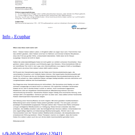
Info - Ecuphar
t-fk-bft-Kreislauf Katze-120411