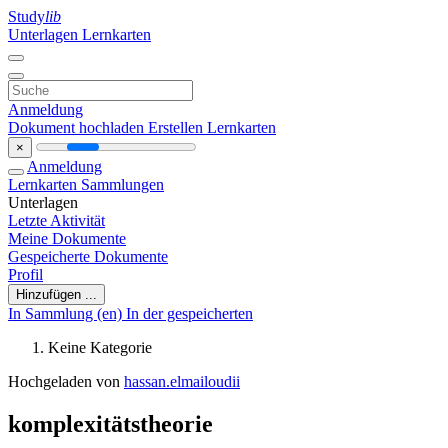
Study
lib
Unterlagen
Lernkarten
Anmeldung
Dokument hochladen
Erstellen Lernkarten
×
Anmeldung
Lernkarten
Sammlungen
Unterlagen
Letzte Aktivität
Meine Dokumente
Gespeicherte Dokumente
Profil
Hinzufügen ...
In Sammlung (en)
In der gespeicherten
Keine Kategorie
Hochgeladen von
hassan.elmailoudii
komplexitätstheorie