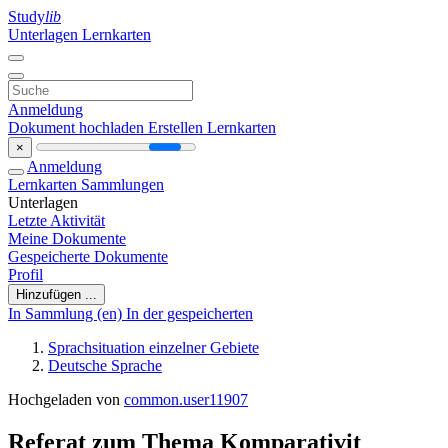
Study
lib
Unterlagen
Lernkarten
Anmeldung
Dokument hochladen
Erstellen Lernkarten
×
Anmeldung
Lernkarten
Sammlungen
Unterlagen
Letzte Aktivität
Meine Dokumente
Gespeicherte Dokumente
Profil
Hinzufügen ...
In Sammlung (en)
In der gespeicherten
Sprachsituation einzelner Gebiete
Deutsche Sprache
Hochgeladen von
common.user11907
Referat zum Thema Komparativit