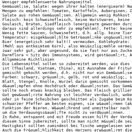
Weniger empfehlenswerte Nahrungsmittel
Gem&uuml;se, Salate: wegen ihrer kalten (energiearm) Na
Mengen zu empfehlen: Tomaten, Kartoffeln, Auberginen, Z
Salate aus rohen Gem&uuml;sen. Allgemein wenig Rohkost 
Fleisch: kein Schweinefleisch, keine Wurstwaren, keine 
Goulasch, Braten, Siedfleisch (energiearm geworden durc
daraus sind allerdings sehr zu empfehlen). Fette: kein
Wenig fette Saucen, Schweinefett, d.h. allg. keine Tier
Temperatur: eisgek&uuml;hlte Getr&auml;nke ung&uuml;ns
Bier (energetisch sehr kalt!) vermeiden. Kohlehydrate: 
(Mehl aus entkeimtem Korn), also Wei&szlig;mehle vermei
zwar sehr gut, aber ungesund, da sie fast nur aus Zucke
Darmflora = Sitz des Immunsystems, wird gest&ouml;rt, A
Allgemeine Richtlinien
Die Lebensmittel sollen so zubereitet werden, wie dies 
ist (Thailand, Vietnam, China), mit Ausnahme der Fritur
gemischt gekocht werden, d.h. nicht nur ein Gem&uuml;se
Farben: schwarz, gr&uuml;n, gelb, rot und wei&szlig;, s
Blatt, Stengel, Knolle, Wurzel darin gemischt vorkommen
d&auml;mpfen ohne Hochdruck oder d&uuml;nsten. Das Gem&
sollte noch etwas knackig bleiben. Das Fleisch grillier
Gut gew&uuml;rzte Nahrung ist leichter verdaulich, wobe
oder in feine Scheibchen geschnitten als Zugabe beim Ko
schwarzer Pfeffer am besten eignen, sie w&auml;rmen (ak
Funktion der Nieren. W&auml;hrend und unmittelbar nach 
um die Verdauungss&auml;fte nicht zu verd&uuml;nnen.
In Ruhe, entspannt und mit Freude essen hilft der Verda
diesem Sinne zubereitet, sollte man nicht m&uuml;de sei
Hastigkeit sollten zumindest bei Tische weggelassen wer
Auch die Fr&ouml;hlichkeit des Herzens erw&auml;rmt die