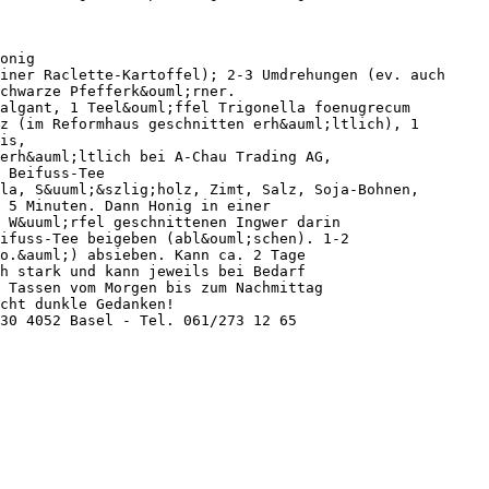
onig
iner Raclette-Kartoffel); 2-3 Umdrehungen (ev. auch
chwarze Pfefferk&ouml;rner.
algant, 1 Teel&ouml;ffel Trigonella foenugrecum
z (im Reformhaus geschnitten erh&auml;ltlich), 1
is,
erh&auml;ltlich bei A-Chau Trading AG,
 Beifuss-Tee
la, S&uuml;&szlig;holz, Zimt, Salz, Soja-Bohnen,
 5 Minuten. Dann Honig in einer
 W&uuml;rfel geschnittenen Ingwer darin
ifuss-Tee beigeben (abl&ouml;schen). 1-2
o.&auml;) absieben. Kann ca. 2 Tage
h stark und kann jeweils bei Bedarf
 Tassen vom Morgen bis zum Nachmittag
ucht dunkle Gedanken!