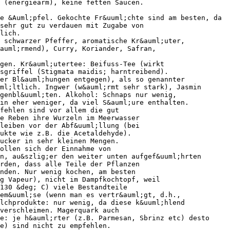
 (energiearm), keine fetten Saucen.
e &Auml;pfel. Gekochte Fr&uuml;chte sind am besten, da
sehr gut zu verdauen mit Zugabe von
lich.
 schwarzer Pfeffer, aromatische Kr&auml;uter,
auml;rmend), Curry, Koriander, Safran,
gen. Kr&auml;utertee: Beifuss-Tee (wirkt
sgriffel (Stigmata maidis; harntreibend).
er Bl&auml;hungen entgegen), als so genannter
ml;ltlich. Ingwer (w&auml;rmt sehr stark), Jasmin
ngenbl&uuml;ten. Alkohol: Schnaps nur wenig,
in eher weniger, da viel S&auml;ure enthalten.
fehlen sind vor allem die gut
ie Reben ihre Wurzeln im Meerwasser
bleiben vor der Abf&uuml;llung (bei
ukte wie z.B. die Acetaldehyde).
ucker in sehr kleinen Mengen.
ollen sich der Einnahme von
n, au&szlig;er den weiter unten aufgef&uuml;hrten
erden, dass alle Teile der Pflanzen
nden. Nur wenig kochen, am besten
g Vapeur), nicht im Dampfkochtopf, weil
130 &deg; C) viele Bestandteile
em&uuml;se (wenn man es vertr&auml;gt, d.h.,
lchprodukte: nur wenig, da diese k&uuml;hlend
verschleimen. Magerquark auch
e: je h&auml;rter (z.B. Parmesan, Sbrinz etc) desto
e) sind nicht zu empfehlen.