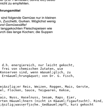
 d.h. energiereich, nur leicht gekocht,
 frei von chemischen Zutaten, wie
Konserven sind, wenn m&ouml;glich, zu
 Ern&auml;hrung&quot; von Dr. G. Fisch,
ei&szlig;er Reis, Weizen, Roggen, Mais, Gerste,
el, Flocken, Sauce, Teigwaren, Kekse,
.
ais, Nuss, Haselnuss, Sesam, Raps. Eier,
rten H&uuml;hnern (nicht in K&auml;figaufzucht). Rind,
;&szlig;wasserfische. Ged&auml;mpft, kurz gekocht