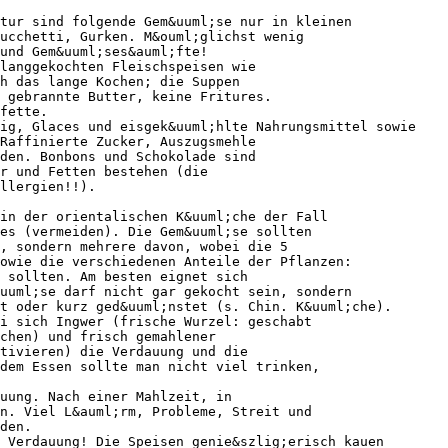
tur sind folgende Gem&uuml;se nur in kleinen
ucchetti, Gurken. M&ouml;glichst wenig
und Gem&uuml;ses&auml;fte!
langgekochten Fleischspeisen wie
h das lange Kochen; die Suppen
e gebrannte Butter, keine Fritures.
fette.
tig, Glaces und eisgek&uuml;hlte Nahrungsmittel sowie
Raffinierte Zucker, Auszugsmehle
den. Bonbons und Schokolade sind
r und Fetten bestehen (die
llergien!!).
in der orientalischen K&uuml;che der Fall
es (vermeiden). Die Gem&uuml;se sollten
, sondern mehrere davon, wobei die 5
owie die verschiedenen Anteile der Pflanzen:
 sollten. Am besten eignet sich
uuml;se darf nicht gar gekocht sein, sondern
t oder kurz ged&uuml;nstet (s. Chin. K&uuml;che).
i sich Ingwer (frische Wurzel: geschabt
chen) und frisch gemahlener
tivieren) die Verdauung und die
dem Essen sollte man nicht viel trinken,
uung. Nach einer Mahlzeit, in
n. Viel L&auml;rm, Probleme, Streit und
den.
 Verdauung! Die Speisen genie&szlig;erisch kauen