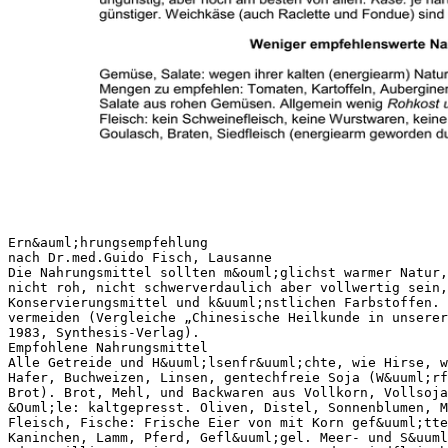
Ern&auml;hrungsempfehlung
nach Dr.med.Guido Fisch, Lausanne
Die Nahrungsmittel sollten m&ouml;glichst warmer Natur,
nicht roh, nicht schwerverdaulich aber vollwertig sein,
Konservierungsmittel und k&uuml;nstlichen Farbstoffen. 
vermeiden (Vergleiche „Chinesische Heilkunde in unserer
1983, Synthesis-Verlag).
Empfohlene Nahrungsmittel
Alle Getreide und H&uuml;lsenfr&uuml;chte, wie Hirse, w
Hafer, Buchweizen, Linsen, gentechfreie Soja (W&uuml;rf
Brot). Brot, Mehl, und Backwaren aus Vollkorn, Vollsoja
&Ouml;le: kaltgepresst. Oliven, Distel, Sonnenblumen, M
Fleisch, Fische: Frische Eier von mit Korn gef&uuml;tte
Kaninchen, Lamm, Pferd, Gefl&uuml;gel. Meer- und S&uuml