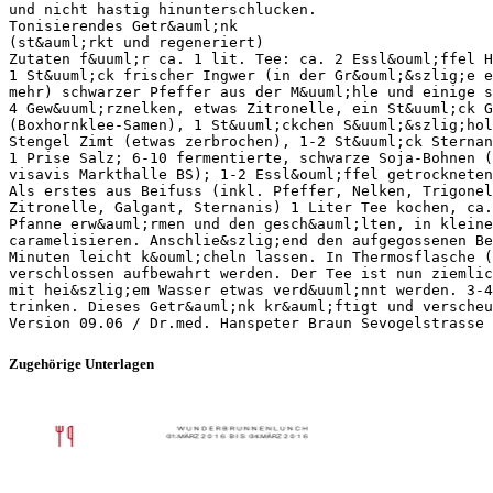
und nicht hastig hinunterschlucken.
Tonisierendes Getr&auml;nk
(st&auml;rkt und regeneriert)
Zutaten f&uuml;r ca. 1 lit. Tee: ca. 2 Essl&ouml;ffel H
1 St&uuml;ck frischer Ingwer (in der Gr&ouml;&szlig;e e
mehr) schwarzer Pfeffer aus der M&uuml;hle und einige s
4 Gew&uuml;rznelken, etwas Zitronelle, ein St&uuml;ck G
(Boxhornklee-Samen), 1 St&uuml;ckchen S&uuml;&szlig;hol
Stengel Zimt (etwas zerbrochen), 1-2 St&uuml;ck Sternan
1 Prise Salz; 6-10 fermentierte, schwarze Soja-Bohnen (
visavis Markthalle BS); 1-2 Essl&ouml;ffel getrockneten
Als erstes aus Beifuss (inkl. Pfeffer, Nelken, Trigonel
Zitronelle, Galgant, Sternanis) 1 Liter Tee kochen, ca.
Pfanne erw&auml;rmen und den gesch&auml;lten, in kleine
caramelisieren. Anschlie&szlig;end den aufgegossenen Be
Minuten leicht k&ouml;cheln lassen. In Thermosflasche (
verschlossen aufbewahrt werden. Der Tee ist nun ziemlic
mit hei&szlig;em Wasser etwas verd&uuml;nnt werden. 3-4
trinken. Dieses Getr&auml;nk kr&auml;ftigt und versche
Zugehörige Unterlagen