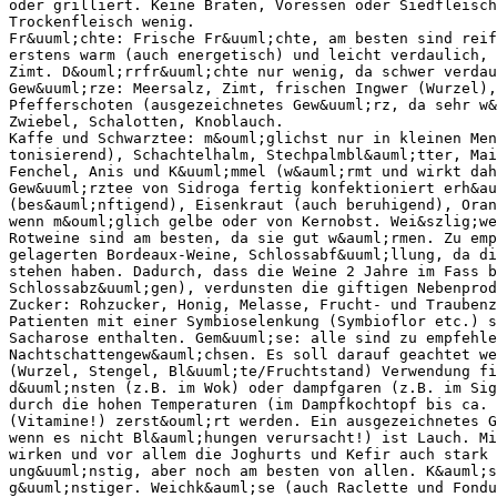
oder grilliert. Keine Braten, Voressen oder Siedfleisch
Trockenfleisch wenig.
Fr&uuml;chte: Frische Fr&uuml;chte, am besten sind reif
erstens warm (auch energetisch) und leicht verdaulich, 
Zimt. D&ouml;rrfr&uuml;chte nur wenig, da schwer verdau
Gew&uuml;rze: Meersalz, Zimt, frischen Ingwer (Wurzel),
Pfefferschoten (ausgezeichnetes Gew&uuml;rz, da sehr w&
Zwiebel, Schalotten, Knoblauch.
Kaffe und Schwarztee: m&ouml;glichst nur in kleinen Men
tonisierend), Schachtelhalm, Stechpalmbl&auml;tter, Mai
Fenchel, Anis und K&uuml;mmel (w&auml;rmt und wirkt dah
Gew&uuml;rztee von Sidroga fertig konfektioniert erh&au
(bes&auml;nftigend), Eisenkraut (auch beruhigend), Ora
wenn m&ouml;glich gelbe oder von Kernobst. Wei&szlig;we
Rotweine sind am besten, da sie gut w&auml;rmen. Zu emp
gelagerten Bordeaux-Weine, Schlossabf&uuml;llung, da d
stehen haben. Dadurch, dass die Weine 2 Jahre im Fass 
Schlossabz&uuml;gen), verdunsten die giftigen Nebenprod
Zucker: Rohzucker, Honig, Melasse, Frucht- und Traubenz
Patienten mit einer Symbioselenkung (Symbioflor etc.) s
Sacharose enthalten. Gem&uuml;se: alle sind zu empfehle
Nachtschattengew&auml;chsen. Es soll darauf geachtet w
(Wurzel, Stengel, Bl&uuml;te/Fruchtstand) Verwendung fi
d&uuml;nsten (z.B. im Wok) oder dampfgaren (z.B. im Sig
durch die hohen Temperaturen (im Dampfkochtopf bis ca. 
(Vitamine!) zerst&ouml;rt werden. Ein ausgezeichnetes G
wenn es nicht Bl&auml;hungen verursacht!) ist Lauch. Mi
wirken und vor allem die Joghurts und Kefir auch stark 
ung&uuml;nstig, aber noch am besten von allen. K&auml;s
g&uuml;nstiger. Weichk&auml;se (auch Raclette und Fondu