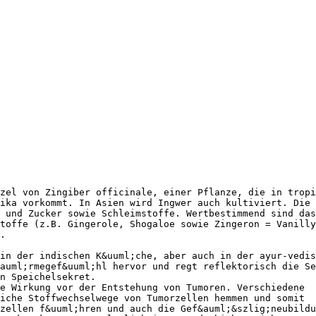
zel von Zingiber officinale, einer Pflanze, die in tropi
ika vorkommt. In Asien wird Ingwer auch kultiviert. Die
 und Zucker sowie Schleimstoffe. Wertbestimmend sind das
toffe (z.B. Gingerole, Shogaloe sowie Zingeron = Vanilly
.
in der indischen K&uuml;che, aber auch in der ayur-vedis
auml;rmegef&uuml;hl hervor und regt reflektorisch die Se
n Speichelsekret.
e Wirkung vor der Entstehung von Tumoren. Verschiedene
iche Stoffwechselwege von Tumorzellen hemmen und somit
zellen f&uuml;hren und auch die Gef&auml;&szlig;neubildu