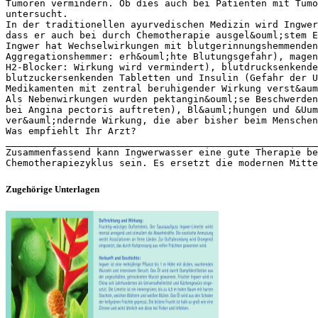
Tumoren vermindern. Ob dies auch bei Patienten mit Tumo
untersucht.
In der traditionellen ayurvedischen Medizin wird Ingwer
dass er auch bei durch Chemotherapie ausgel&ouml;stem E
Ingwer hat Wechselwirkungen mit blutgerinnungshemmenden
Aggregationshemmer: erh&ouml;hte Blutungsgefahr), magen
H2-Blocker: Wirkung wird vermindert), blutdrucksenkende
blutzuckersenkenden Tabletten und Insulin (Gefahr der 
Medikamenten mit zentral beruhigender Wirkung verst&aum
Als Nebenwirkungen wurden pektangin&ouml;se Beschwerden
bei Angina pectoris auftreten), Bl&auml;hungen und &Uum
ver&auml;ndernde Wirkung, die aber bisher beim Menschen
Was empfiehlt Ihr Arzt?
_______________________________________________________
Zusammenfassend kann Ingwerwasser eine gute Therapie be
Zugehörige Unterlagen