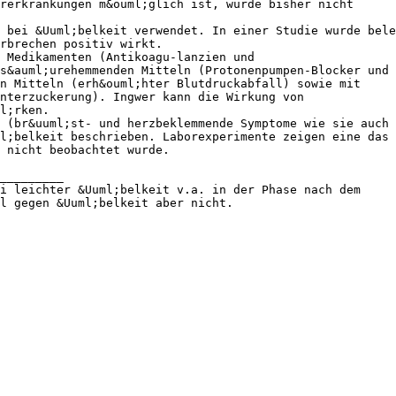
rerkrankungen m&ouml;glich ist, wurde bisher nicht
 bei &Uuml;belkeit verwendet. In einer Studie wurde bele
rbrechen positiv wirkt.
 Medikamenten (Antikoagu-lanzien und
s&auml;urehemmenden Mitteln (Protonenpumpen-Blocker und
n Mitteln (erh&ouml;hter Blutdruckabfall) sowie mit
Unterzuckerung). Ingwer kann die Wirkung von
l;rken.
 (br&uuml;st- und herzbeklemmende Symptome wie sie auch
l;belkeit beschrieben. Laborexperimente zeigen eine das 
 nicht beobachtet wurde.
_________
i leichter &Uuml;belkeit v.a. in der Phase nach dem