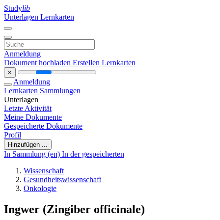
Study
lib
Unterlagen
Lernkarten
Anmeldung
Dokument hochladen
Erstellen Lernkarten
×
Anmeldung
Lernkarten
Sammlungen
Unterlagen
Letzte Aktivität
Meine Dokumente
Gespeicherte Dokumente
Profil
Hinzufügen ...
In Sammlung (en)
In der gespeicherten
Wissenschaft
Gesundheitswissenschaft
Onkologie
Ingwer (Zingiber officinale)