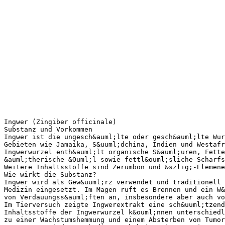
Ingwer (Zingiber officinale)
Substanz und Vorkommen
Ingwer ist die ungesch&auml;lte oder gesch&auml;lte Wur
Gebieten wie Jamaika, S&uuml;dchina, Indien und Westafr
Ingwerwurzel enth&auml;lt organische S&auml;uren, Fette
&auml;therische &Ouml;l sowie fettl&ouml;sliche Scharfs
Weitere Inhaltsstoffe sind Zerumbon und &szlig;-Elemene
Wie wirkt die Substanz?
Ingwer wird als Gew&uuml;rz verwendet und traditionell 
Medizin eingesetzt. Im Magen ruft es Brennen und ein W&
von Verdauungss&auml;ften an, insbesondere aber auch vo
Im Tierversuch zeigte Ingwerextrakt eine sch&uuml;tzend
Inhaltsstoffe der Ingwerwurzel k&ouml;nnen unterschiedl
zu einer Wachstumshemmung und einem Absterben von Tumor