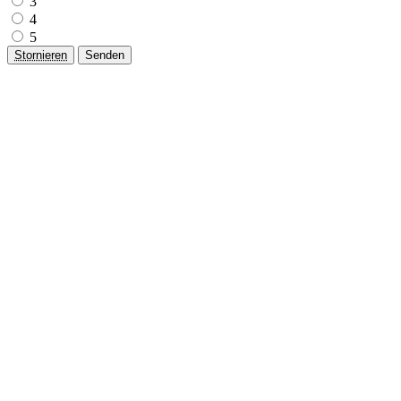
3
4
5
Stornieren
Senden