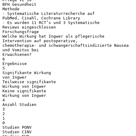
BFH Gesundheit
Methode
- Systematische Literaturrecherche auf
PubMed, Cinahl, Cochrane Library
- Es wurden 11 RCT’s und 3 Systematische
Reviews eingeschlossen
Forschungsfrage
Welche Wirkung hat Ingwer als pflegerische
Intervention auf postoperative,
chemotherapie- und schwangerschaftsindizierte Nausea
und Vomitus bei
Erwachsenen?
6
Ergebnisse
5
Signifikante Wirkung
von Ingwer
Teilweise signifikante
Wirkung von Ingwer
Keine signifikante
Wirkung von Ingwer
4
Anzahl Studien
3
2
1
0
Studien PONV
Studien CINV