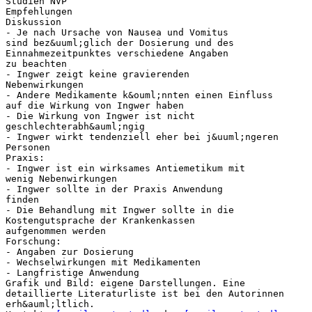
Studien NVP
Empfehlungen
Diskussion
- Je nach Ursache von Nausea und Vomitus
sind bez&uuml;glich der Dosierung und des
Einnahmezeitpunktes verschiedene Angaben
zu beachten
- Ingwer zeigt keine gravierenden
Nebenwirkungen
- Andere Medikamente k&ouml;nnten einen Einfluss
auf die Wirkung von Ingwer haben
- Die Wirkung von Ingwer ist nicht
geschlechterabh&auml;ngig
- Ingwer wirkt tendenziell eher bei j&uuml;ngeren
Personen
Praxis:
- Ingwer ist ein wirksames Antiemetikum mit
wenig Nebenwirkungen
- Ingwer sollte in der Praxis Anwendung
finden
- Die Behandlung mit Ingwer sollte in die
Kostengutsprache der Krankenkassen
aufgenommen werden
Forschung:
- Angaben zur Dosierung
- Wechselwirkungen mit Medikamenten
- Langfristige Anwendung
Grafik und Bild: eigene Darstellungen. Eine
detaillierte Literaturliste ist bei den Autorinnen
erh&auml;ltlich.