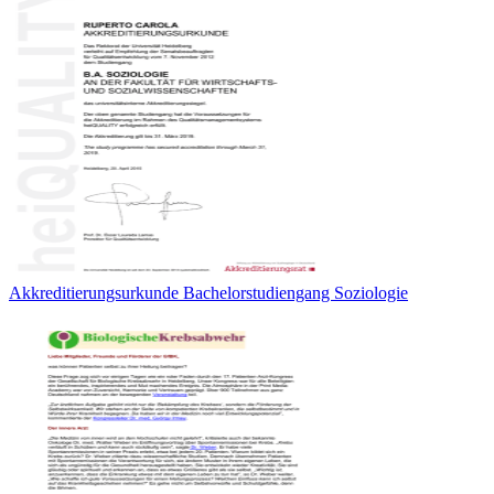
Akkreditierungsurkunde Bachelorstudiengang Soziologie