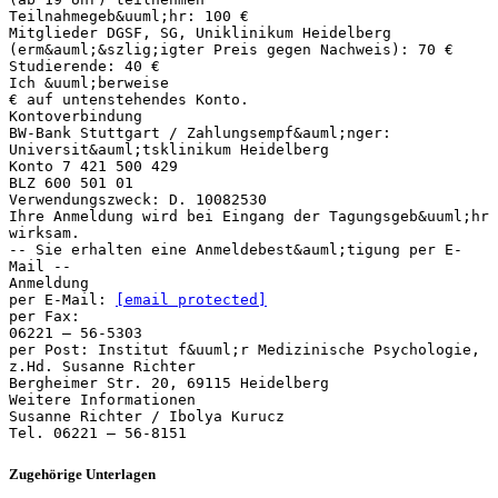
Teilnahmegeb&uuml;hr: 100 €
Mitglieder DGSF, SG, Uniklinikum Heidelberg
(erm&auml;&szlig;igter Preis gegen Nachweis): 70 €
Studierende: 40 €
Ich &uuml;berweise
€ auf untenstehendes Konto.
Kontoverbindung
BW-Bank Stuttgart / Zahlungsempf&auml;nger:
Universit&auml;tsklinikum Heidelberg
Konto 7 421 500 429
BLZ 600 501 01
Verwendungszweck: D. 10082530
Ihre Anmeldung wird bei Eingang der Tagungsgeb&uuml;hr
wirksam.
-- Sie erhalten eine Anmeldebest&auml;tigung per E-
Mail --
Anmeldung
per E-Mail:
[email protected]
per Fax:
06221 – 56-5303
per Post: Institut f&uuml;r Medizinische Psychologie,
z.Hd. Susanne Richter
Bergheimer Str. 20, 69115 Heidelberg
Weitere Informationen
Susanne Richter / Ibolya Kurucz
Zugehörige Unterlagen