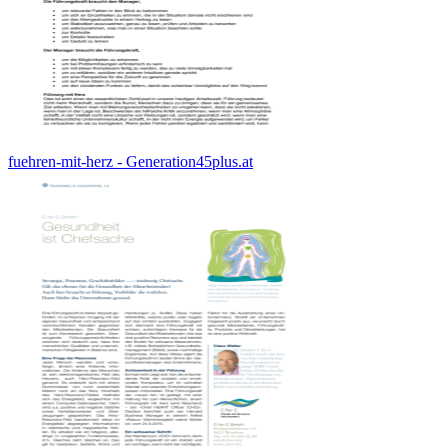
fuehren-mit-herz - Generation45plus.at