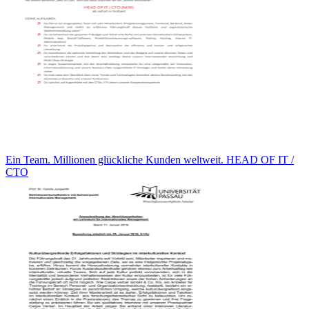
Ein Team. Millionen glückliche Kunden weltweit. HEAD OF IT /
CTO