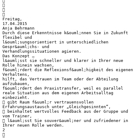




Freitag,
17.04.2015
Anja Behrmann
Durch diese Erkenntnisse k&ouml;nnen Sie in Zukunft
flexibel und
l&ouml;sungsorientiert in unterschiedlichen
Gespr&auml;chs- und
Verhandlungssituationen agieren.
Das Konzept …
l&auml;sst sie schneller und klarer in Ihrer neue
Rolle hinein wachsen,
f&ouml;rdert die Reflexionsf&auml;higkeit des eigenen
Verhaltens,
hilft, das Vertrauen im Team oder der Abteilung
aufzubauen,
f&ouml;rdert den Praxistransfer, weil es parallel
reale Situation aus dem eigenen Arbeitsalltag
einbezieht.
 gibt Raum f&uuml;r vertrauensvollen
Erfahrungsaustausch unter „Gleichgesinnten“,
 beinhaltet wertvolles Feedback aus der Gruppe und
vom Trainer,
 l&auml;sst Sie souver&auml;ner und zufriedener in
Ihrer neuen Rolle werden.
2
