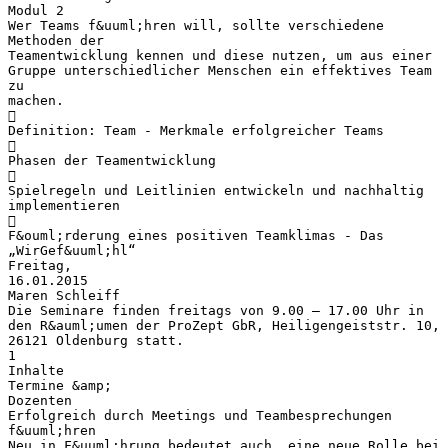
Modul 2
Wer Teams f&uuml;hren will, sollte verschiedene
Methoden der
Teamentwicklung kennen und diese nutzen, um aus einer
Gruppe unterschiedlicher Menschen ein effektives Team
zu
machen.

Definition: Team - Merkmale erfolgreicher Teams

Phasen der Teamentwicklung

Spielregeln und Leitlinien entwickeln und nachhaltig
implementieren

F&ouml;rderung eines positiven Teamklimas - Das
„WirGef&uuml;hl“
Freitag,
16.01.2015
Maren Schleiff
Die Seminare finden freitags von 9.00 – 17.00 Uhr in
den R&auml;umen der ProZept GbR, Heiligengeiststr. 10,
26121 Oldenburg statt.
1
Inhalte
Termine &amp;
Dozenten
Erfolgreich durch Meetings und Teambesprechungen
f&uuml;hren
Neu in F&uuml;hrung bedeutet auch, eine neue Rolle bei