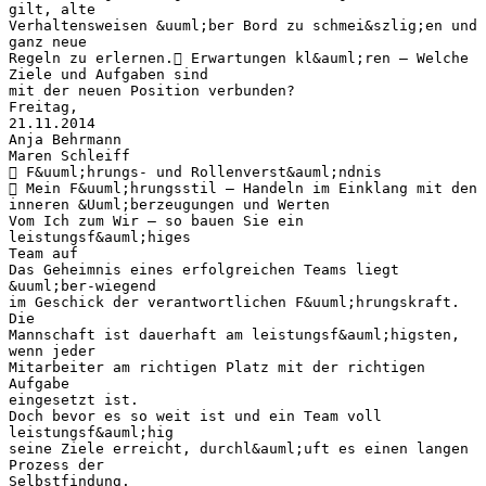
gilt, alte
Verhaltensweisen &uuml;ber Bord zu schmei&szlig;en und
ganz neue
Regeln zu erlernen. Erwartungen kl&auml;ren – Welche
Ziele und Aufgaben sind
mit der neuen Position verbunden?
Freitag,
21.11.2014
Anja Behrmann
Maren Schleiff
 F&uuml;hrungs- und Rollenverst&auml;ndnis
 Mein F&uuml;hrungsstil – Handeln im Einklang mit den
inneren &Uuml;berzeugungen und Werten
Vom Ich zum Wir – so bauen Sie ein
leistungsf&auml;higes
Team auf
Das Geheimnis eines erfolgreichen Teams liegt
&uuml;ber-wiegend
im Geschick der verantwortlichen F&uuml;hrungskraft.
Die
Mannschaft ist dauerhaft am leistungsf&auml;higsten,
wenn jeder
Mitarbeiter am richtigen Platz mit der richtigen
Aufgabe
eingesetzt ist.
Doch bevor es so weit ist und ein Team voll
leistungsf&auml;hig
seine Ziele erreicht, durchl&auml;uft es einen langen
Prozess der
Selbstfindung.