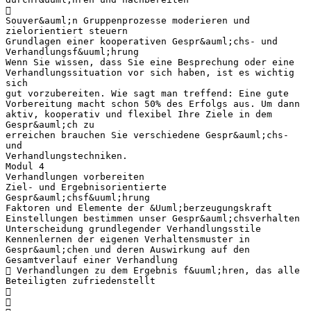

Souver&auml;n Gruppenprozesse moderieren und
zielorientiert steuern
Grundlagen einer kooperativen Gespr&auml;chs- und
Verhandlungsf&uuml;hrung
Wenn Sie wissen, dass Sie eine Besprechung oder eine
Verhandlungssituation vor sich haben, ist es wichtig
sich
gut vorzubereiten. Wie sagt man treffend: Eine gute
Vorbereitung macht schon 50% des Erfolgs aus. Um dann
aktiv, kooperativ und flexibel Ihre Ziele in dem
Gespr&auml;ch zu
erreichen brauchen Sie verschiedene Gespr&auml;chs-
und
Verhandlungstechniken.
Modul 4
Verhandlungen vorbereiten
Ziel- und Ergebnisorientierte
Gespr&auml;chsf&uuml;hrung
Faktoren und Elemente der &Uuml;berzeugungskraft
Einstellungen bestimmen unser Gespr&auml;chsverhalten
Unterscheidung grundlegender Verhandlungsstile
Kennenlernen der eigenen Verhaltensmuster in
Gespr&auml;chen und deren Auswirkung auf den
Gesamtverlauf einer Verhandlung
 Verhandlungen zu dem Ergebnis f&uuml;hren, das alle
Beteiligten zufriedenstellt

