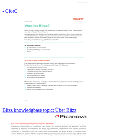
- CforC
Blizz knowledgbase topic: Über Blizz