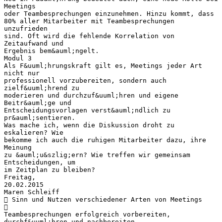
Meetings
oder Teambesprechungen einzunehmen. Hinzu kommt, dass
80% aller Mitarbeiter mit Teambesprechungen
unzufrieden
sind. Oft wird die fehlende Korrelation von
Zeitaufwand und
Ergebnis bem&auml;ngelt.
Modul 3
Als F&uuml;hrungskraft gilt es, Meetings jeder Art
nicht nur
professionell vorzubereiten, sondern auch
zielf&uuml;hrend zu
moderieren und durchzuf&uuml;hren und eigene
Beitr&auml;ge und
Entscheidungsvorlagen verst&auml;ndlich zu
pr&auml;sentieren.
Was mache ich, wenn die Diskussion droht zu
eskalieren? Wie
bekomme ich auch die ruhigen Mitarbeiter dazu, ihre
Meinung
zu &auml;u&szlig;ern? Wie treffen wir gemeinsam
Entscheidungen, um
im Zeitplan zu bleiben?
Freitag,
20.02.2015
Maren Schleiff
 Sinn und Nutzen verschiedener Arten von Meetings

Teambesprechungen erfolgreich vorbereiten,
durchf&uuml;hren und nachbereiten