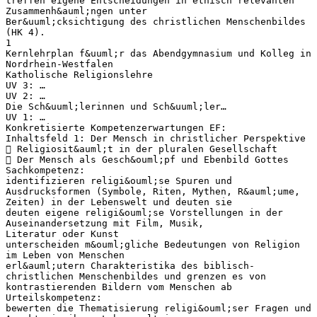
treffen eigene Entscheidungen in ethisch relevanten
Zusammenh&auml;ngen unter
Ber&uuml;cksichtigung des christlichen Menschenbildes
(HK 4).
1
Kernlehrplan f&uuml;r das Abendgymnasium und Kolleg in
Nordrhein-Westfalen
Katholische Religionslehre
UV 3: …
UV 2: …
Die Sch&uuml;lerinnen und Sch&uuml;ler…
UV 1: …
Konkretisierte Kompetenzerwartungen EF:
Inhaltsfeld 1: Der Mensch in christlicher Perspektive
 Religiosit&auml;t in der pluralen Gesellschaft
 Der Mensch als Gesch&ouml;pf und Ebenbild Gottes
Sachkompetenz:
identifizieren religi&ouml;se Spuren und
Ausdrucksformen (Symbole, Riten, Mythen, R&auml;ume,
Zeiten) in der Lebenswelt und deuten sie
deuten eigene religi&ouml;se Vorstellungen in der
Auseinandersetzung mit Film, Musik,
Literatur oder Kunst
unterscheiden m&ouml;gliche Bedeutungen von Religion
im Leben von Menschen
erl&auml;utern Charakteristika des biblisch-
christlichen Menschenbildes und grenzen es von
kontrastierenden Bildern vom Menschen ab
Urteilskompetenz:
bewerten die Thematisierung religi&ouml;ser Fragen und