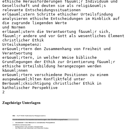
ethische Herausforderungen f&uuml;r Individuum und
Gesellschaft und deuten sie als religi&ouml;s
relevante Entscheidungssituationen
erl&auml;utern Schritte ethischer Urteilsfindung
analysieren ethische Entscheidungen im Hinblick auf
die zugrunde liegenden Werte
und Normen
erl&auml;utern die Verantwortung f&uuml;r sich,
f&uuml;r andere und vor Gott als wesentliches Element
christlicher Ethik
Urteilskompetenz:
er&ouml;rtern den Zusammenhang von Freiheit und
Verantwortung
er&ouml;rtern, in welcher Weise biblische
Grundlegungen der Ethik zur Orientierung f&uuml;r
ethische Urteilsbildung herangezogen werden
k&ouml;nnen
er&ouml;rtern verschiedene Positionen zu einem
ausgew&auml;hlten Konfliktfeld unter
Ber&uuml;cksichtigung christlicher Ethik in
katholischer Perspektive
Zugehörige Unterlagen