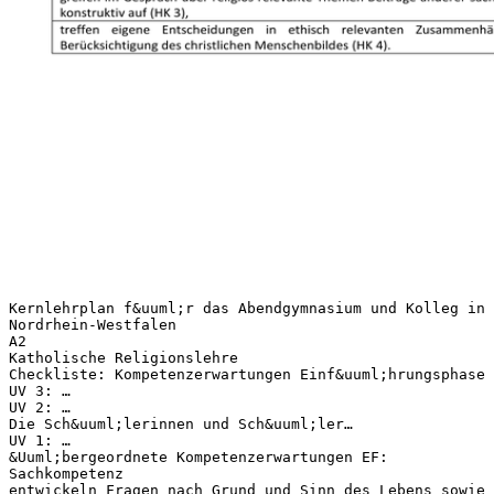
Kernlehrplan f&uuml;r das Abendgymnasium und Kolleg in
Nordrhein-Westfalen
A2
Katholische Religionslehre
Checkliste: Kompetenzerwartungen Einf&uuml;hrungsphase
UV 3: …
UV 2: …
Die Sch&uuml;lerinnen und Sch&uuml;ler…
UV 1: …
&Uuml;bergeordnete Kompetenzerwartungen EF:
Sachkompetenz
entwickeln Fragen nach Grund und Sinn des Lebens sowie