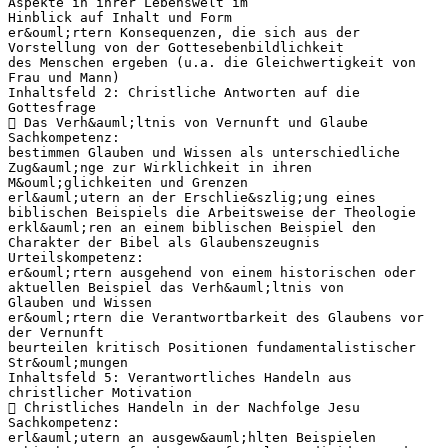
Aspekte in ihrer Lebenswelt im
Hinblick auf Inhalt und Form
er&ouml;rtern Konsequenzen, die sich aus der
Vorstellung von der Gottesebenbildlichkeit
des Menschen ergeben (u.a. die Gleichwertigkeit von
Frau und Mann)
Inhaltsfeld 2: Christliche Antworten auf die
Gottesfrage
 Das Verh&auml;ltnis von Vernunft und Glaube
Sachkompetenz:
bestimmen Glauben und Wissen als unterschiedliche
Zug&auml;nge zur Wirklichkeit in ihren
M&ouml;glichkeiten und Grenzen
erl&auml;utern an der Erschlie&szlig;ung eines
biblischen Beispiels die Arbeitsweise der Theologie
erkl&auml;ren an einem biblischen Beispiel den
Charakter der Bibel als Glaubenszeugnis
Urteilskompetenz:
er&ouml;rtern ausgehend von einem historischen oder
aktuellen Beispiel das Verh&auml;ltnis von
Glauben und Wissen
er&ouml;rtern die Verantwortbarkeit des Glaubens vor
der Vernunft
beurteilen kritisch Positionen fundamentalistischer
Str&ouml;mungen
Inhaltsfeld 5: Verantwortliches Handeln aus
christlicher Motivation
 Christliches Handeln in der Nachfolge Jesu
Sachkompetenz:
erl&auml;utern an ausgew&auml;hlten Beispielen