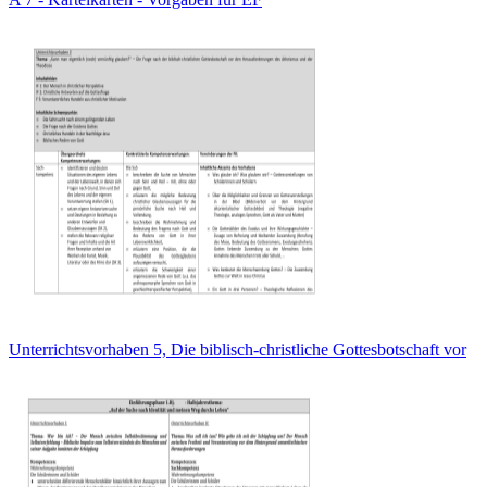
Unterrichtsvorhaben 5, Die biblisch-christliche Gottesbotschaft vor