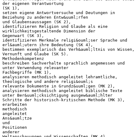
der eigenen Verantwortung
(SK 1),
setzen eigene Antwortversuche und Deutungen in
Beziehung zu anderen Entw&uuml;rfen
und Glaubensaussagen (SK 2),
identifizieren Religion und Glaube als eine
wirklichkeitsgestaltende Dimension der
Gegenwart (SK 3),
identifizieren Merkmale religi&ouml;ser Sprache und
erl&auml;utern ihre Bedeutung (SK 4),
bestimmen exemplarisch das Verh&auml;ltnis von Wissen,
Vernunft und Glaube (SK 5).
Methodenkompetenz
beschreiben Sachverhalte sprachlich angemessen und
unter Verwendung relevanter
Fachbegriffe (MK 1),
analysieren methodisch angeleitet lehramtliche,
theologische und andere religi&ouml;s
relevante Dokumente in Grundz&uuml;gen (MK 2),
analysieren methodisch angeleitet biblische Texte
unter Ber&uuml;cksichtigung ausgew&auml;hlter
Schritte der historisch-kritischen Methode (MK 3),
erarbeiten
methodisch
angeleitet
Ans&auml;tze
und
Positionen
anderer
Weltanschauungen und Wissenschaften (MK 4),