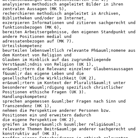
analysieren methodisch angeleitet Bilder in ihren
zentralen Aussagen (MK 5),
recherchieren methodisch angeleitet in Archiven,
Bibliotheken und/oder im Internet,
exzerpieren Informationen und zitieren sachgerecht und
funktionsbezogen (MK 6),
bereiten Arbeitsergebnisse, den eigenen Standpunkt und
andere Positionen medial und
adressatenbezogen auf (MK 7).
Urteilskompetenz
beurteilen lebensweltlich relevante Ph&auml;nomene aus
dem Kontext von Religion und
Glauben im Hinblick auf das zugrundeliegende
Verst&auml;ndnis von Religion (UK 1),
er&ouml;rtern die Relevanz einzelner Glaubensaussagen
f&uuml;r das eigene Leben und die
gesellschaftliche Wirklichkeit (UK 2),
er&ouml;rtern im Kontext der Pluralit&auml;t unter
besonderer W&uuml;rdigung spezifisch christlicher
Positionen ethische Fragen (UK 3).
Handlungskompetenz
sprechen angemessen &uuml;ber Fragen nach Sinn und
Transzendenz (HK 1),
nehmen die Perspektive anderer Personen bzw.
Positionen ein und erweitern dadurch
die eigene Perspektive (HK 2),
greifen im Gespr&auml;ch &uuml;ber religi&ouml;s
relevante Themen Beitr&auml;ge anderer sachgerecht und
konstruktiv auf (HK 3),